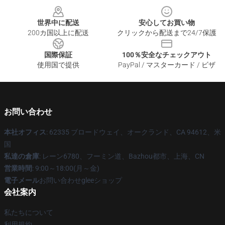
世界中に配送
安心してお買い物
200カ国以上に配送
クリックから配送まで24/7保護
国際保証
100％安全なチェックアウト
使用国で提供
PayPal / マスターカード / ビザ
お問い合わせ
本社オフィス
: 62335 ブロードウェイ、オークランド、CA 94612、米
国
私達の倉庫
: レーン6780、フーミン道、Bazhou都市、上海、CN
営業時間
: 9:00～18:00(月～金)
電子メール
お問い合わせgleeショップ
会社案内
私たちについて
利用規約