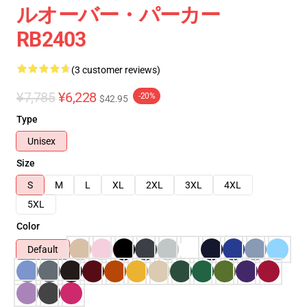
ルオーバー・パーカー
RB2403
(3 customer reviews)
¥7,785
¥6,228
-20%
$42.95
Type
Unisex
Size
S
M
L
XL
2XL
3XL
4XL
5XL
Color
Default