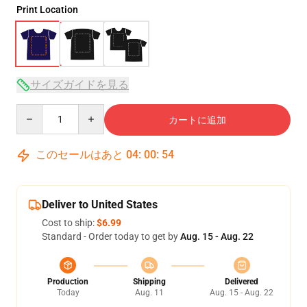
Print Location
サイズガイドを見る
Quantity
カートに追加
このセールはあと
04
:
00
:
54
Deliver to United States
Cost to ship:
$6.99
Standard - Order today to get by
Aug. 15 - Aug. 22
Production
Shipping
Delivered
Today
Aug. 11
Aug. 15 - Aug. 22