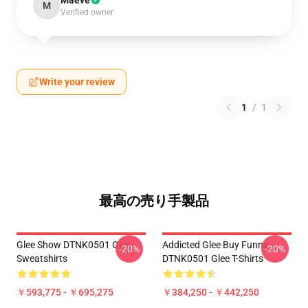
Maeve
M
Verified owner
Write your review
1
/
1
最高の売り手製品
Glee Show DTNK0501 Glee
Addicted Glee Buy Funny
-20%
-20%
Sweatshirts
DTNK0501 Glee T-Shirts
￥593,775 - ￥695,275
￥384,250 - ￥442,250