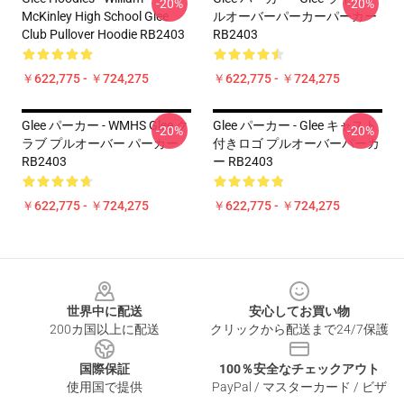
-20%
-20%
McKinley High School Glee
ルオーバーパーカーパーカー
Club Pullover Hoodie RB2403
RB2403
￥622,775 - ￥724,275
￥622,775 - ￥724,275
Glee パーカー - WMHS Glee ク
Glee パーカー - Glee キャスト
-20%
-20%
ラブ プルオーバー パーカー
付きロゴ プルオーバーパーカ
RB2403
ー RB2403
￥622,775 - ￥724,275
￥622,775 - ￥724,275
Footer
世界中に配送
安心してお買い物
200カ国以上に配送
クリックから配送まで24/7保護
国際保証
100％安全なチェックアウト
使用国で提供
PayPal / マスターカード / ビザ