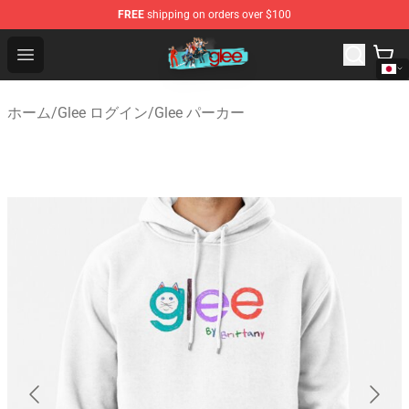
FREE
shipping on orders over $100
Glee Store - Official Glee Merchandise Shop
Open menu
ホーム
/
Glee ログイン
/
Glee パーカー