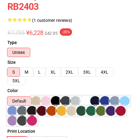
RB2403
(1 customer reviews)
¥7,785
¥6,228
-20%
$42.95
Type
Unisex
Size
S
M
L
XL
2XL
3XL
4XL
5XL
Color
Default
Print Location