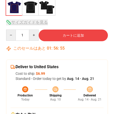
サイズガイドを見る
Quantity
カートに追加
このセールはあと
01
:
56
:
54
Deliver to United States
Cost to ship:
$6.99
Standard - Order today to get by
Aug. 14 - Aug. 21
Production
Shipping
Delivered
Today
Aug. 10
Aug. 14 - Aug. 21