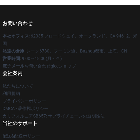
お問い合わせ
本社オフィス
: 62335 ブロードウェイ、オークランド、CA 94612、米
国
私達の倉庫
: レーン6780、フーミン道、Bazhou都市、上海、CN
営業時間
: 9:00～18:00(月～金)
電子メール
お問い合わせgleeショップ
会社案内
私たちについて
利用規約
プライバシーポリシー
DMCA - 著作権ポリシー
カリフォルニアSB657: サプライチェーンの透明性法
当社のサポート
配送&配送ポリシー