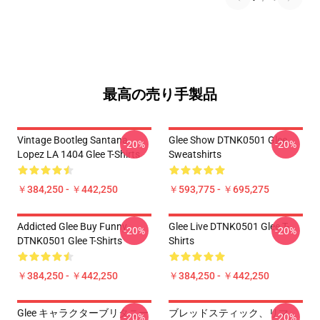
最高の売り手製品
Vintage Bootleg Santana
Glee Show DTNK0501 Glee
-20%
-20%
Lopez LA 1404 Glee T-Shirts
Sweatshirts
￥384,250 - ￥442,250
￥593,775 - ￥695,275
Addicted Glee Buy Funny
Glee Live DTNK0501 Glee T-
-20%
-20%
DTNK0501 Glee T-Shirts
Shirts
￥384,250 - ￥442,250
￥384,250 - ￥442,250
Glee キャラクターブリタニー
ブレッドスティック、リマ、
-20%
-20%