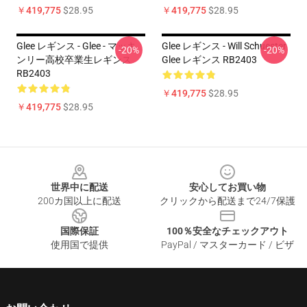
￥419,775
$28.95
￥419,775
$28.95
Glee レギンス - Glee - マッキ
Glee レギンス - Will Schuester
-20%
-20%
ンリー高校卒業生レギンス
Glee レギンス RB2403
RB2403
￥419,775
$28.95
￥419,775
$28.95
Footer
世界中に配送
安心してお買い物
200カ国以上に配送
クリックから配送まで24/7保護
国際保証
100％安全なチェックアウト
使用国で提供
PayPal / マスターカード / ビザ