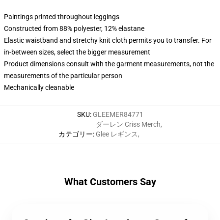
Paintings printed throughout leggings
Constructed from 88% polyester, 12% elastane
Elastic waistband and stretchy knit cloth permits you to transfer. For
in-between sizes, select the bigger measurement
Product dimensions consult with the garment measurements, not the
measurements of the particular person
Mechanically cleanable
SKU
:
GLEEMER84771
ダーレン Criss Merch
,
カテゴリー
:
Glee レギンス
,
What Customers Say