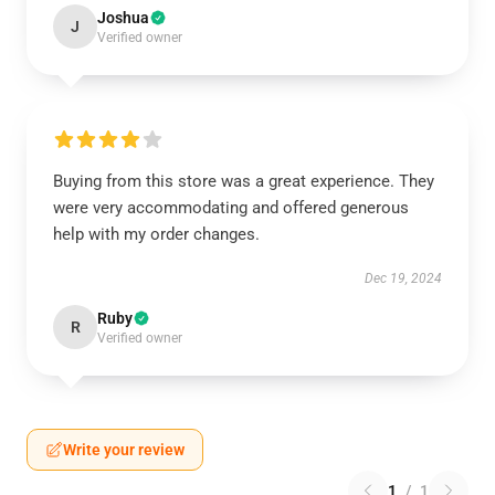
Joshua
J
Verified owner
Buying from this store was a great experience. They
were very accommodating and offered generous
help with my order changes.
Dec 19, 2024
Ruby
R
Verified owner
Write your review
1
/
1