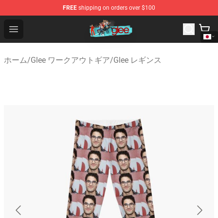
FREE
shipping on orders over $100
Glee Store - Official Glee Merchandise Shop
Open menu
ホーム
/
Glee ワークアウトギア
/
Glee レギンス