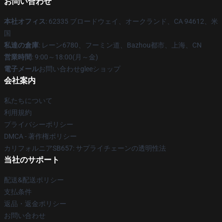
お問い合わせ
本社オフィス
: 62335 ブロードウェイ、オークランド、CA 94612、米
国
私達の倉庫
: レーン6780、フーミン道、Bazhou都市、上海、CN
営業時間
: 9:00～18:00(月～金)
電子メール
お問い合わせgleeショップ
会社案内
私たちについて
利用規約
プライバシーポリシー
DMCA - 著作権ポリシー
カリフォルニアSB657: サプライチェーンの透明性法
当社のサポート
配送&配送ポリシー
支払条件
返品・返金ポリシー
お問い合わせ