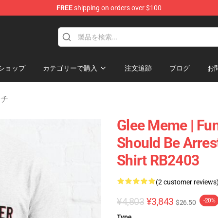
FREE
shipping on orders over $100
ショップ
カテゴリーで購入
注文追跡
ブログ
お
ーチ
Glee Meme | Fun
Should Be Arres
Shirt RB2403
(2 customer reviews
¥4,803
¥3,843
-20%
$26.50
Type