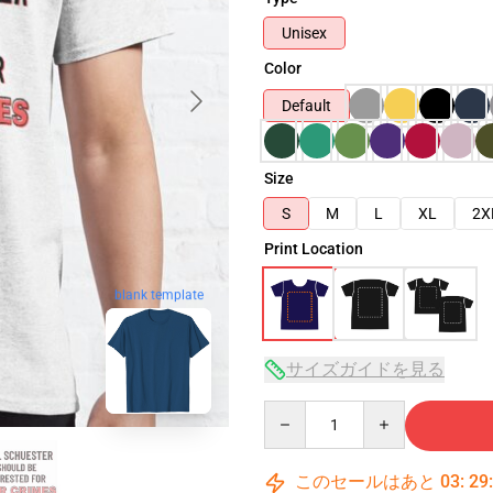
Unisex
Color
Default
Size
S
M
L
XL
2X
Print Location
blank template
サイズガイドを見る
Quantity
このセールはあと
03
:
29