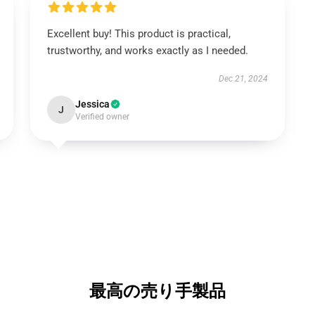
Excellent buy! This product is practical,
trustworthy, and works exactly as I needed.
Dec 21, 2024
Jessica
J
Verified owner
最高の売り手製品