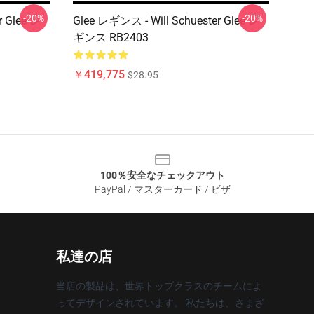
-20%
-20%
r Glee レ
Glee レギンス - Will Schuester Glee レ
ギンス RB2403
￥419,775
$28.95
100％安全なチェックアウト
PayPal / マスターカード / ビザ
私達の店
当店の製品は、世界トップクラスのチームによ
ってデザインされています。 私たちは、さまざ