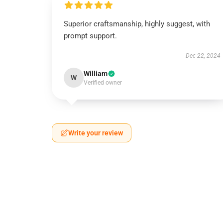
Superior craftsmanship, highly suggest, with
prompt support.
Dec 22, 2024
William
W
Verified owner
Write your review