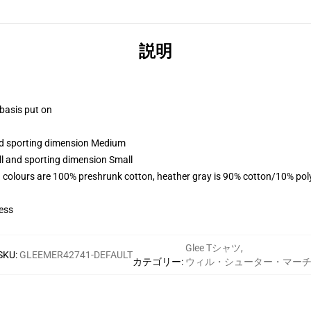
説明
 basis put on
and sporting dimension Medium
ll and sporting dimension Small
 colours are 100% preshrunk cotton, heather gray is 90% cotton/10% pol
ess
Glee Tシャツ
,
SKU
:
GLEEMER42741-DEFAULT
カテゴリー
:
ウィル・シューター・マー