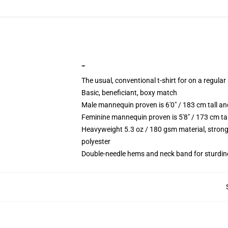
""
The usual, conventional t-shirt for on a regular
Basic, beneficiant, boxy match
Male mannequin proven is 6'0" / 183 cm tall 
Feminine mannequin proven is 5'8" / 173 cm ta
Heavyweight 5.3 oz / 180 gsm material, strong
polyester
Double-needle hems and neck band for sturdin