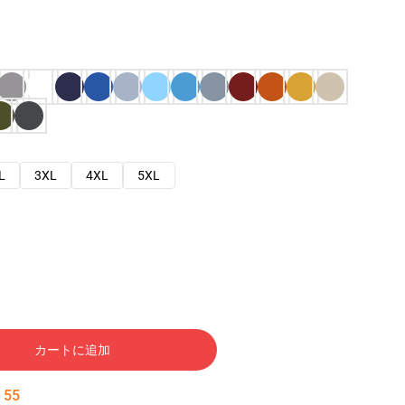
L
3XL
4XL
5XL
カートに追加
:
54