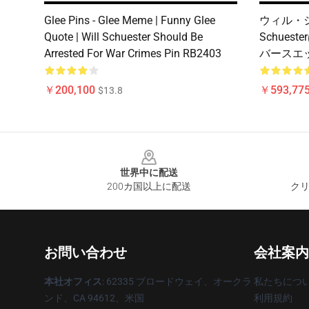
Glee Pins - Glee Meme | Funny Glee
ウィル・シュー
Quote | Will Schuester Should Be
Schue
Arrested For War Crimes Pin RB2403
バースエッ
￥200,100
￥593,775
$13.8
Footer
世界中に配送
200カ国以上に配送
クリ
お問い合わせ
会社案内
本社オフィス
: 62335 ブロードウェイ、オークラ
私たちにつ
ンド、CA 94612、米国
利用規約