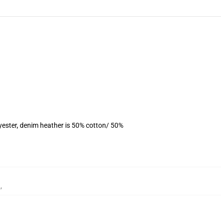
yester, denim heather is 50% cotton/ 50%
チ
,