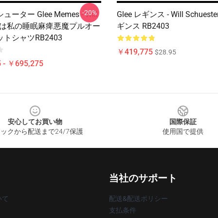
-20%
ター Glee Memes - Will
Glee レギンス - Will Schueste
sterは私の睡眠麻痺悪魔プルオー
ギンス RB2403
トシャツRB2403
￥419,775
$28.95
 - ￥695,275
安心してお買い物
国際保証
ックから配送まで24/7保護
使用国で提供
当社のサポート
いて
配送&配送ポリシー
支払条件