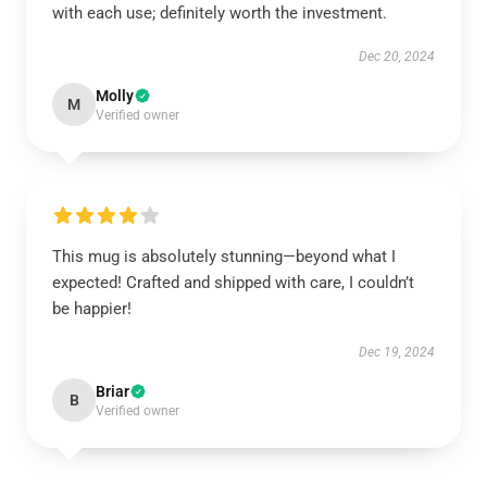
with each use; definitely worth the investment.
Dec 20, 2024
Molly
M
Verified owner
This mug is absolutely stunning—beyond what I
expected! Crafted and shipped with care, I couldn’t
be happier!
Dec 19, 2024
Briar
B
Verified owner