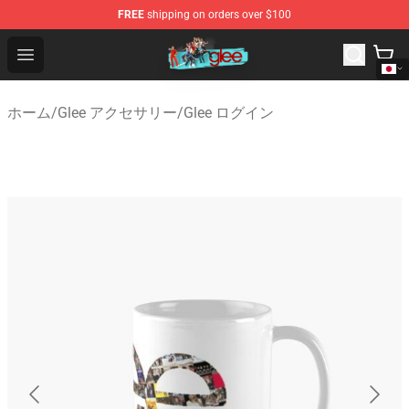
FREE
shipping on orders over $100
Glee Store - Official Glee Merchandise Shop
Open menu
ホーム
/
Glee アクセサリー
/
Glee ログイン