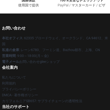
国際保証
100％安全なチェックアウト
使用国で提供
PayPal / マスターカード / ビザ
お問い合わせ
本社オフィス
: 62335 ブロードウェイ、オークランド、CA 94612、米
国
私達の倉庫
: レーン6780、フーミン道、Bazhou都市、上海、CN
営業時間
: 9:00～18:00(月～金)
電子メール
お問い合わせgleeショップ
会社案内
私たちについて
利用規約
プライバシーポリシー
DMCA - 著作権ポリシー
カリフォルニアSB657: サプライチェーンの透明性法
当社のサポート