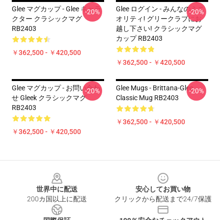
Glee マグカップ - Glee キャラ
Glee ログイン - みんなのミニ
-20%
-20%
クター クラシックマグ
オリティ! グリークラブにお
RB2403
越し下さい! クラシックマグ
カップ RB2403
￥362,500 - ￥420,500
￥362,500 - ￥420,500
Glee マグカップ - お問い合わ
Glee Mugs - Brittana-Glee
-20%
-20%
せ Gleek クラシックマグ
Classic Mug RB2403
RB2403
￥362,500 - ￥420,500
￥362,500 - ￥420,500
Footer
世界中に配送
安心してお買い物
200カ国以上に配送
クリックから配送まで24/7保護