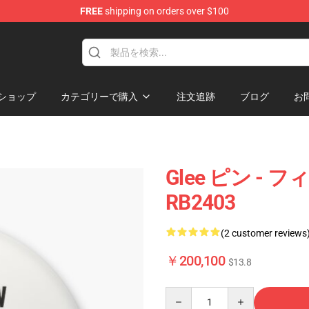
FREE
shipping on orders over $100
ショップ
カテゴリーで購入
注文追跡
ブログ
お
Glee ピン 
RB2403
(2 customer reviews
￥200,100
$13.8
Quantity