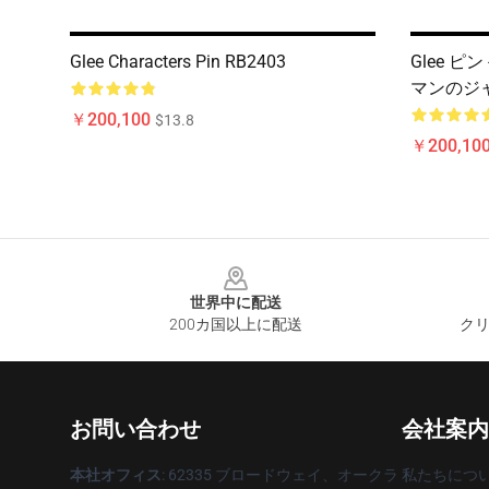
Glee Characters Pin RB2403
Glee 
マンのジャ
￥200,100
$13.8
￥200,10
Footer
世界中に配送
200カ国以上に配送
クリ
お問い合わせ
会社案内
本社オフィス
: 62335 ブロードウェイ、オークラ
私たちにつ