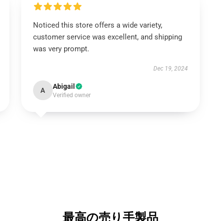
Noticed this store offers a wide variety,
customer service was excellent, and shipping
was very prompt.
Dec 19, 2024
Abigail
A
Verified owner
最高の売り手製品