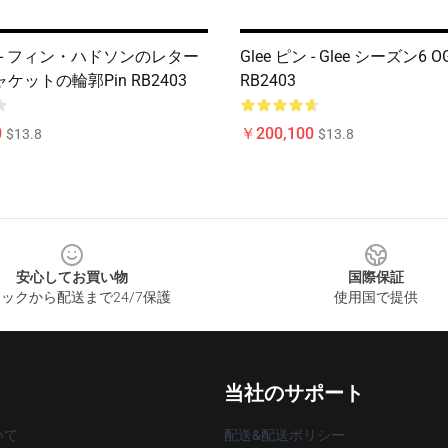
ピン - フィン・ハドソンのレター
Glee ピン - Glee シーズン6 
ケットの輪郭Pin RB2403
RB2403
0
￥200,100
$13.8
$13.8
安心してお買い物
国際保証
ックから配送まで24/7保護
使用国で提供
当社のサポート
いて
配送&配送ポリシー