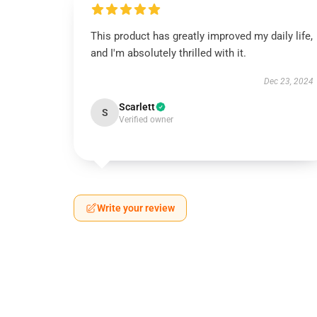
This product has greatly improved my daily life,
and I'm absolutely thrilled with it.
Dec 23, 2024
Scarlett
S
Verified owner
Write your review