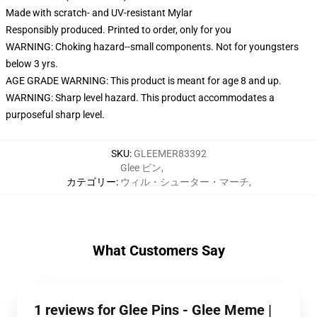
Made with scratch- and UV-resistant Mylar
Responsibly produced. Printed to order, only for you
WARNING: Choking hazard--small components. Not for youngsters
below 3 yrs.
AGE GRADE WARNING: This product is meant for age 8 and up.
WARNING: Sharp level hazard. This product accommodates a
purposeful sharp level.
SKU
:
GLEEMER83392
Glee ピン
,
カテゴリー
:
ウィル・シューター・マーチ
,
What Customers Say
1 reviews for Glee Pins - Glee Meme |