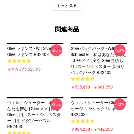
もっと見る
関連商品
Glee レギンス - Will Schuester
Glee バックパック - Will
-20%
-20%
Glee レギンス RB2403
Schuester、私はあなたを憎む
| Glee メメ | 変な Glee 見積も
り | スーシルベスター 見積り
￥419,775
$28.95
バックパック RB2403
￥535,050 - ￥601,750
ウィル・シューター、私はあ
ウィル・シューター Glee メッ
-20%
-20%
なたを憎む | Glee メメ | 変な
セージ クラシックTシャツ
Glee 引用 | スー・シルベスタ
RB2403
ー 引用 ジグソーパズル
RB2403
￥384,250 - ￥442,250