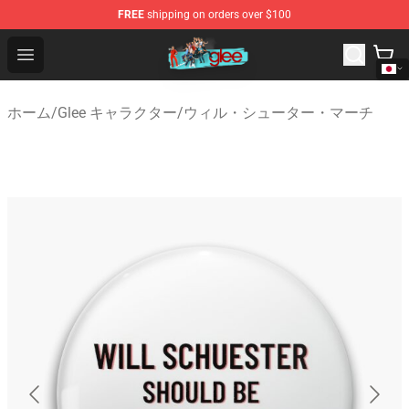
FREE
shipping on orders over $100
Glee Store - Official Glee Merchandise Shop
Open menu
ホーム
/
Glee キャラクター
/
ウィル・シューター・マーチ