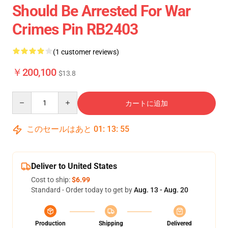
Should Be Arrested For War
Crimes Pin RB2403
(1 customer reviews)
￥200,100
$13.8
Quantity
カートに追加
このセールはあと
01
:
13
:
55
Deliver to United States
Cost to ship:
$6.99
Standard - Order today to get by
Aug. 13 - Aug. 20
Production
Shipping
Delivered