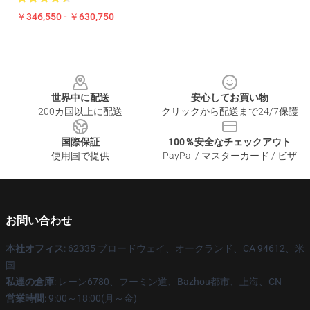
￥346,550 - ￥630,750
Footer
世界中に配送
安心してお買い物
200カ国以上に配送
クリックから配送まで24/7保護
国際保証
100％安全なチェックアウト
使用国で提供
PayPal / マスターカード / ビザ
お問い合わせ
本社オフィス
: 62335 ブロードウェイ、オークランド、CA 94612、米
国
私達の倉庫
: レーン6780、フーミン道、Bazhou都市、上海、CN
営業時間
: 9:00～18:00(月～金)