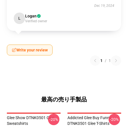
Dec 19, 2024
Logan
L
Verified owner
Write your review
1
/
1
最高の売り手製品
Glee Show DTNK0501 Glee
Addicted Glee Buy Funny
-20%
-20%
Sweatshirts
DTNK0501 Glee T-Shirts