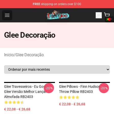
FREE
shipping on orders over $100
Glee Store - Official Glee Merchandise Shop
Open menu
Glee Decoração
Início
/
Glee Decoração
Glee Travesseiros - Eu Gosto Do
Glee Pillows - Finn Hudson Glee
-20%
-20%
Glee Versão Melhor Lançar
Throw Pillow RB2403
Almofada RB2403
€ 22,08 - € 26,68
€ 22,08 - € 26,68