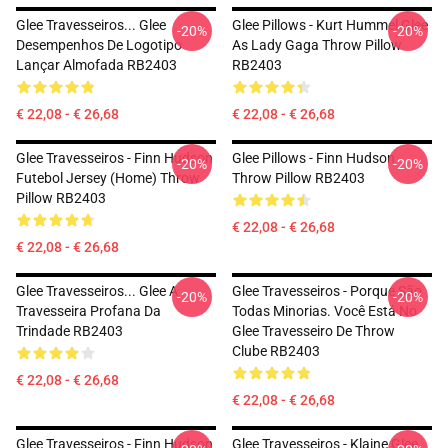
Glee Travesseiros... Glee
Glee Pillows - Kurt Hummel Glee
-20%
-20%
Desempenhos De Logotipo
As Lady Gaga Throw Pillow
Lançar Almofada RB2403
RB2403
€ 22,08 - € 26,68
€ 22,08 - € 26,68
Glee Travesseiros - Finn Hudson
Glee Pillows - Finn Hudson
-20%
-20%
Futebol Jersey (Home) Throw
Throw Pillow RB2403
Pillow RB2403
€ 22,08 - € 26,68
€ 22,08 - € 26,68
Glee Travesseiros... Glee A
Glee Travesseiros - Porque São
-20%
-20%
Travesseira Profana Da
Todas Minorias. Você Está No
Trindade RB2403
Glee Travesseiro De Throw
Clube RB2403
€ 22,08 - € 26,68
€ 22,08 - € 26,68
Glee Travesseiros - Finn Hudson
Glee Travesseiros - Klaine Glee