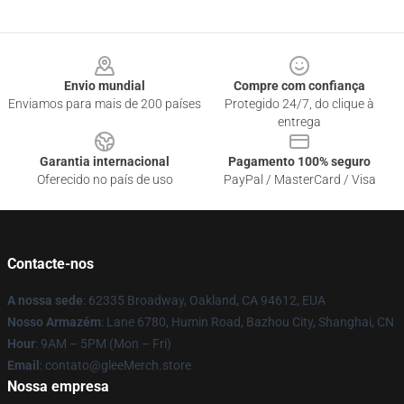
Footer
Envio mundial
Compre com confiança
Enviamos para mais de 200 países
Protegido 24/7, do clique à
entrega
Garantia internacional
Pagamento 100% seguro
Oferecido no país de uso
PayPal / MasterCard / Visa
Contacte-nos
A nossa sede
: 62335 Broadway, Oakland, CA 94612, EUA
Nosso Armazém
: Lane 6780, Humin Road, Bazhou City, Shanghai, CN
Hour
: 9AM – 5PM (Mon – Fri)
Email
: contato@gleeMerch.store
Nossa empresa