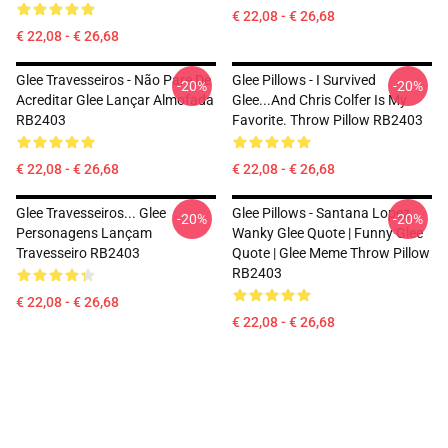
€ 22,08 - € 26,68
€ 22,08 - € 26,68
Glee Travesseiros - Não Pare De
Glee Pillows - I Survived
-20%
-20%
Acreditar Glee Lançar Almofada
Glee...and Chris Colfer Is My
RB2403
Favorite. Throw Pillow RB2403
€ 22,08 - € 26,68
€ 22,08 - € 26,68
Glee Travesseiros... Glee
Glee Pillows - Santana Lopez
-20%
-20%
Personagens Lançam
Wanky Glee Quote | Funny Glee
Travesseiro RB2403
Quote | Glee Meme Throw Pillow
RB2403
€ 22,08 - € 26,68
€ 22,08 - € 26,68