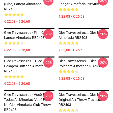
-20%
-20%
(Glee) Lançar Almofada
Lançar Almofada RB2403
RB2403
€ 22,08 - € 26,68
€ 22,08 - € 26,68
Glee Travesseiros - Finn Glee
Glee Travesseiros... Glee Lançar
-20%
-20%
Lançar Almofada RB2403
Almofada RB2403
€ 22,08 - € 26,68
€ 22,08 - € 26,68
Glee Travesseiros... Glee -
Glee Travesseiros... Glee
-20%
-20%
Colagem Brittana Almofada
Colagem Almofada RB2403
RB2403
€ 22,08 - € 26,68
€ 22,08 - € 26,68
Glee Travesseiros - Você É
Glee Travesseiros... Glee Nome
-20%
-20%
Todas As Minorias, Você Está
Original Art Throw Travesseiro
No Glee Almofada Club Throw
RB2403
RB2403