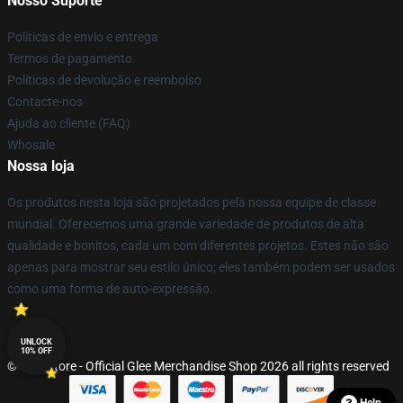
Nosso Suporte
Políticas de envio e entrega
Termos de pagamento
Políticas de devolução e reembolso
Contacte-nos
Ajuda ao cliente (FAQ)
Whosale
Nossa loja
Os produtos nesta loja são projetados pela nossa equipe de classe
mundial. Oferecemos uma grande variedade de produtos de alta
qualidade e bonitos, cada um com diferentes projetos. Estes não são
apenas para mostrar seu estilo único; eles também podem ser usados
como uma forma de auto-expressão.
UNLOCK
10% OFF
© Glee Store - Official Glee Merchandise Shop 2026 all rights reserved