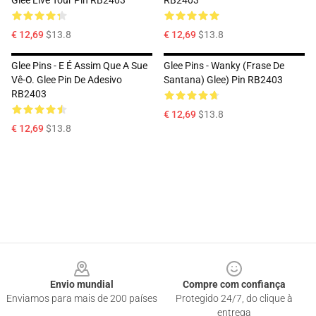
Glee Live Tour Pin RB2403
RB2403
€ 12,69
$13.8
€ 12,69
$13.8
Glee Pins - E É Assim Que A Sue
Glee Pins - Wanky (frase De
Vê-O. Glee Pin De Adesivo
Santana) Glee) Pin RB2403
RB2403
€ 12,69
$13.8
€ 12,69
$13.8
Footer
Envio mundial
Compre com confiança
Enviamos para mais de 200 países
Protegido 24/7, do clique à
entrega