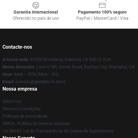
Garantia internacional
Pagamento 100% seguro
Oferecido no país de uso
PayPal / MasterCard / Visa
Contacte-nos
A nossa sede
: 62335 Broadway, Oakland, CA 94612, EUA
Nosso Armazém
: Lane 6780, Humin Road, Bazhou City, Shanghai, CN
Hour
: 9AM – 5PM (Mon – Fri)
Email
: contato@gleeMerch.store
Nossa empresa
Sobre nós
Termos e Condições
Políticas de privacidade
DMCA - Política de Direitos Autorais
CA SB657: Lei de Transparência de Cadeia de Suprimentos