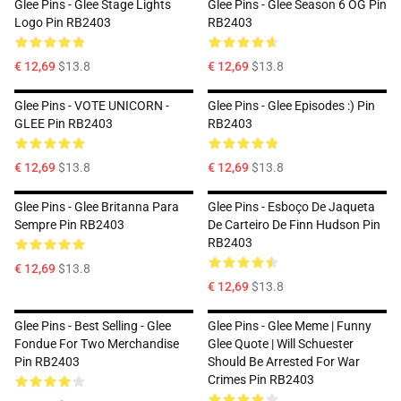
Glee Pins - Glee Stage Lights
Glee Pins - Glee Season 6 OG Pin
Logo Pin RB2403
RB2403
€ 12,69
$13.8
€ 12,69
$13.8
Glee Pins - VOTE UNICORN -
Glee Pins - Glee Episodes :) Pin
GLEE Pin RB2403
RB2403
€ 12,69
$13.8
€ 12,69
$13.8
Glee Pins - Glee Britanna Para
Glee Pins - Esboço De Jaqueta
Sempre Pin RB2403
De Carteiro De Finn Hudson Pin
RB2403
€ 12,69
$13.8
€ 12,69
$13.8
Glee Pins - Best Selling - Glee
Glee Pins - Glee Meme | Funny
Fondue For Two Merchandise
Glee Quote | Will Schuester
Pin RB2403
Should Be Arrested For War
Crimes Pin RB2403