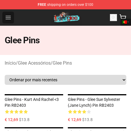
FREE
shipping on orders over $100
Glee Store - Official Glee Merchandise Shop
Open menu
Glee Pins
Início
/
Glee Acessórios
/
Glee Pins
Glee Pins - Kurt And Rachel <3
Glee Pins - Glee Sue Sylvester
Pin RB2403
(Jane Lynch) Pin RB2403
€ 12,69
$13.8
€ 12,69
$13.8