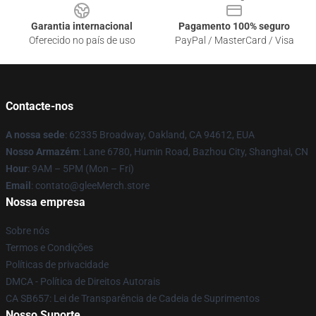
Garantia internacional
Pagamento 100% seguro
Oferecido no país de uso
PayPal / MasterCard / Visa
Contacte-nos
A nossa sede
: 62335 Broadway, Oakland, CA 94612, EUA
Nosso Armazém
: Lane 6780, Humin Road, Bazhou City, Shanghai, CN
Hour
: 9AM – 5PM (Mon – Fri)
Email
: contato@gleeMerch.store
Nossa empresa
Sobre nós
Termos e Condições
Políticas de privacidade
DMCA - Política de Direitos Autorais
CA SB657: Lei de Transparência de Cadeia de Suprimentos
Nosso Suporte