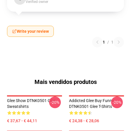
Verified owner
Write your review
1
/
1
Mais vendidos produtos
Glee Show DTNK0501 Glee
Addicted Glee Buy Funny
-20%
-20%
Sweatshirts
DTNK0501 Glee T-Shirts
€ 37,67 - € 44,11
€ 24,38 - € 28,06