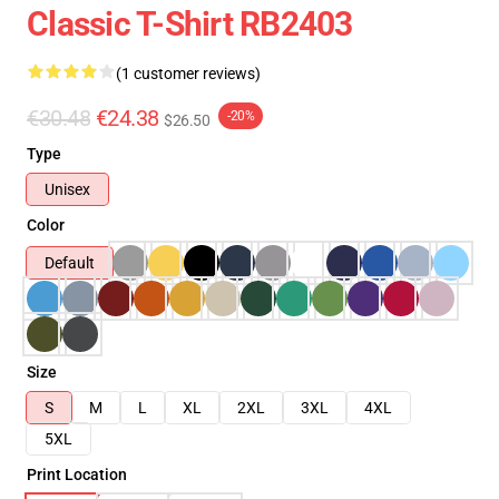
Classic T-Shirt RB2403
(1 customer reviews)
€30.48
€24.38
-20%
$26.50
Type
Unisex
Color
Default
Size
S
M
L
XL
2XL
3XL
4XL
5XL
Print Location