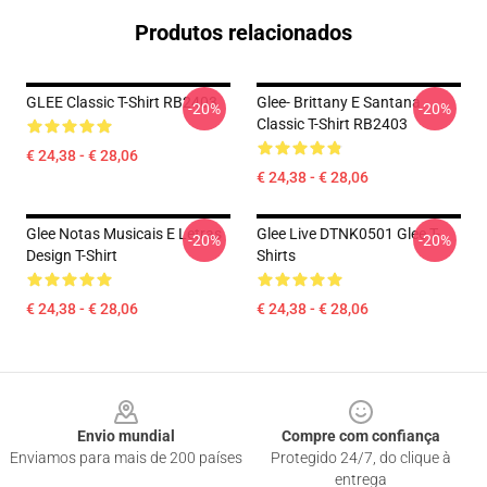
Produtos relacionados
GLEE Classic T-Shirt RB2403
Glee- Brittany E Santana
-20%
-20%
Classic T-Shirt RB2403
€ 24,38 - € 28,06
€ 24,38 - € 28,06
Glee Notas Musicais E Letras
Glee Live DTNK0501 Glee T-
-20%
-20%
Design T-Shirt
Shirts
€ 24,38 - € 28,06
€ 24,38 - € 28,06
Footer
Envio mundial
Compre com confiança
Enviamos para mais de 200 países
Protegido 24/7, do clique à
entrega