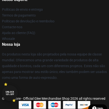
Políticas de envio e entrega
Termos de pagamento
Políticas de devolução e reembolso
Contacte-nos
Ajuda ao cliente (FAQ)
Whosale
Nossa loja
Os produtos nesta loja são projetados pela nossa equipe de classe
mundial. Oferecemos uma grande variedade de produtos de alta
qualidade e bonitos, cada um com diferentes projetos. Estes não são
apenas para mostrar seu estilo único; eles também podem ser usados
como uma forma de auto-expressão.
UNLOCK
10% OFF
© Glee Store - Official Glee Merchandise Shop 2026 all rights reserved
Help