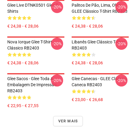
Glee Live DTNK0501 Glee T-
Palitos De Pão, Lima, Ohio,
-20%
-20%
Shirts
GLEE Clássico T-Shirt RB2403
€ 24,38 - € 28,06
€ 24,38 - € 28,06
Nova Iorque Glee T-Shirt
Libanês Glee Clássico T-Shirt
-20%
-20%
Clássico RB2403
RB2403
€ 24,38 - € 28,06
€ 24,38 - € 28,06
Glee Sacos - Glee Toda A
Glee Canecas - GLEE Clássico
-20%
-20%
Embalagem De Impressão
Caneca RB2403
RB2403
€ 23,00 - € 26,68
€ 22,95 - € 27,55
VER MAIS