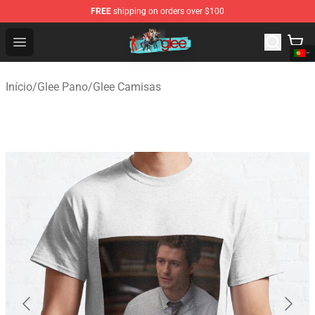
FREE
shipping on orders over $100
Glee Store - Official Glee Merchandise Shop
Open menu
Início
/
Glee Pano
/
Glee Camisas