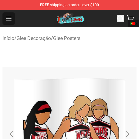
FREE
shipping on orders over $100
Glee Store - Official Glee Merchandise Shop
Open menu
Início
/
Glee Decoração
/
Glee Posters