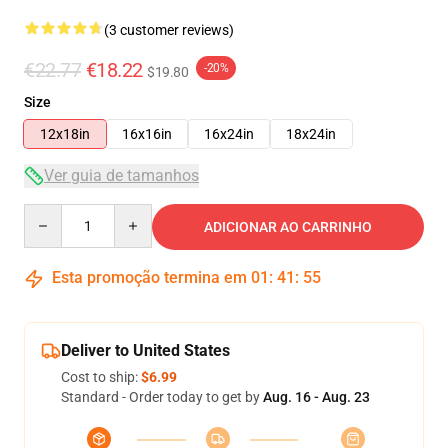
(3 customer reviews)
€22.77
€18.22
-20%
$19.80
Size
12x18in
16x16in
16x24in
18x24in
Ver guia de tamanhos
Quantity
ADICIONAR AO CARRINHO
Esta promoção termina em
01
:
41
:
54
Deliver to United States
Cost to ship:
$6.99
Standard - Order today to get by
Aug. 16 - Aug. 23