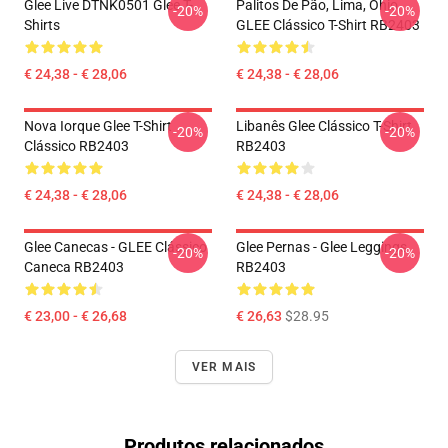
Glee Live DTNK0501 Glee T-
Palitos De Pão, Lima, Ohio,
-20%
-20%
Shirts
GLEE Clássico T-Shirt RB2403
€ 24,38 - € 28,06
€ 24,38 - € 28,06
Nova Iorque Glee T-Shirt
Libanês Glee Clássico T-Shirt
-20%
-20%
Clássico RB2403
RB2403
€ 24,38 - € 28,06
€ 24,38 - € 28,06
Glee Canecas - GLEE Clássico
Glee Pernas - Glee Leggings
-20%
-20%
Caneca RB2403
RB2403
€ 23,00 - € 26,68
€ 26,63
$28.95
VER MAIS
Produtos relacionados