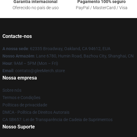
Garantia internacional
Pagamento 100% seguro
Oferecido no país de uso
PayPal / MasterCard / Visa
Contacte-nos
A nossa sede
: 62335 Broadway, Oakland, CA 94612, EUA
Nosso Armazém
: Lane 6780, Humin Road, Bazhou City, Shanghai, CN
Hour
: 9AM – 5PM (Mon – Fri)
Email
: contato@gleeMerch.store
Nossa empresa
Sobre nós
Termos e Condições
Políticas de privacidade
DMCA - Política de Direitos Autorais
CA SB657: Lei de Transparência de Cadeia de Suprimentos
Nosso Suporte