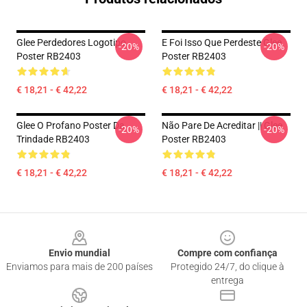
Glee Perdedores Logotipo
E Foi Isso Que Perdeste Glee
-20%
-20%
Poster RB2403
Poster RB2403
€ 18,21 - € 42,22
€ 18,21 - € 42,22
Glee O Profano Poster Da
Não Pare De Acreditar || Glee
-20%
-20%
Trindade RB2403
Poster RB2403
€ 18,21 - € 42,22
€ 18,21 - € 42,22
Footer
Envio mundial
Compre com confiança
Enviamos para mais de 200 países
Protegido 24/7, do clique à
entrega