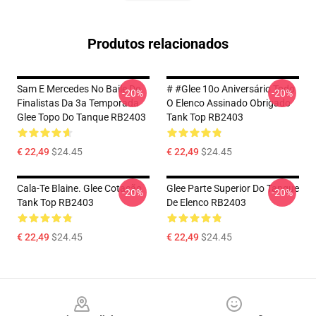
Produtos relacionados
Sam E Mercedes No Baile De
# #Glee 10o Aniversário Todo
-20%
-20%
Finalistas Da 3a Temporada
O Elenco Assinado Obrigado
Glee Topo Do Tanque RB2403
Tank Top RB2403
€ 22,49
$24.45
€ 22,49
$24.45
Cala-Te Blaine. Glee Cotação
Glee Parte Superior Do Tanque
-20%
-20%
Tank Top RB2403
De Elenco RB2403
€ 22,49
$24.45
€ 22,49
$24.45
Footer