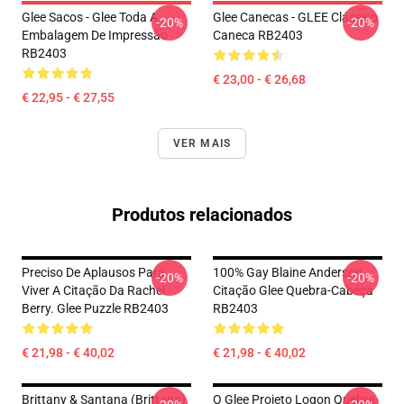
Glee Sacos - Glee Toda A
Glee Canecas - GLEE Clássico
-20%
-20%
Embalagem De Impressão
Caneca RB2403
RB2403
€ 23,00 - € 26,68
€ 22,95 - € 27,55
VER MAIS
Produtos relacionados
Preciso De Aplausos Para
100% Gay Blaine Anderson
-20%
-20%
Viver A Citação Da Rachel
Citação Glee Quebra-Cabeça
Berry. Glee Puzzle RB2403
RB2403
€ 21,98 - € 40,02
€ 21,98 - € 40,02
Brittany & Santana (Brittana)
O Glee Projeto Logon Quebra-