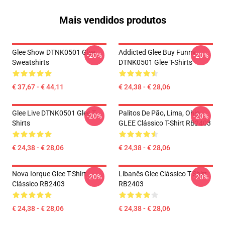
Mais vendidos produtos
Glee Show DTNK0501 Glee
Addicted Glee Buy Funny
-20%
-20%
Sweatshirts
DTNK0501 Glee T-Shirts
€ 37,67 - € 44,11
€ 24,38 - € 28,06
Glee Live DTNK0501 Glee T-
Palitos De Pão, Lima, Ohio,
-20%
-20%
Shirts
GLEE Clássico T-Shirt RB2403
€ 24,38 - € 28,06
€ 24,38 - € 28,06
Nova Iorque Glee T-Shirt
Libanês Glee Clássico T-Shirt
-20%
-20%
Clássico RB2403
RB2403
€ 24,38 - € 28,06
€ 24,38 - € 28,06