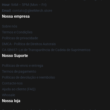
Hour
: 9AM – 5PM (Mon – Fri)
Email
: contato@gleeMerch.store
Nossa empresa
Sobre nós
Termos e Condições
Políticas de privacidade
DMCA - Política de Direitos Autorais
CA SB657: Lei de Transparência de Cadeia de Suprimentos
Nosso Suporte
Políticas de envio e entrega
Termos de pagamento
Políticas de devolução e reembolso
Contacte-nos
Ajuda ao cliente (FAQ)
Whosale
Nossa loja