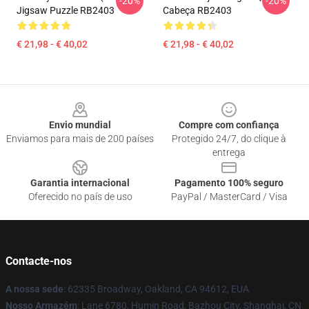
-20%
-20%
Jigsaw Puzzle RB2403
Cabeça RB2403
€ 21,98 - € 40,02
€ 21,98 - € 40,02
Footer
Envio mundial
Compre com confiança
Enviamos para mais de 200 países
Protegido 24/7, do clique à
entrega
Garantia internacional
Pagamento 100% seguro
Oferecido no país de uso
PayPal / MasterCard / Visa
Contacte-nos
A nossa sede
: 62335 Broadway, Oakland, CA 94612, EUA
Nosso Armazém
: Lane 6780, Humin Road, Bazhou City, Shanghai, CN