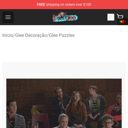
FREE
shipping on orders over $100
Glee Store - Official Glee Merchandise Shop
Open menu
Início
/
Glee Decoração
/
Glee Puzzles