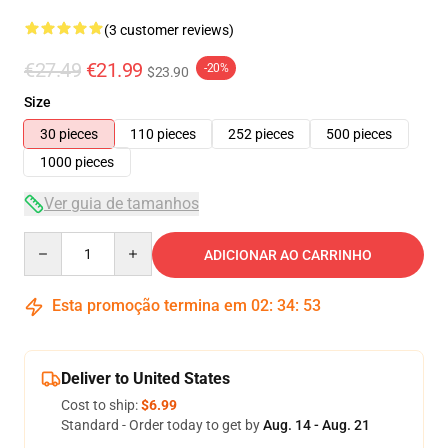
(3 customer reviews)
€27.49
€21.99
-20%
$23.90
Size
30 pieces
110 pieces
252 pieces
500 pieces
1000 pieces
Ver guia de tamanhos
Quantity
ADICIONAR AO CARRINHO
Esta promoção termina em
02
:
34
:
52
Deliver to United States
Cost to ship:
$6.99
Standard - Order today to get by
Aug. 14 - Aug. 21