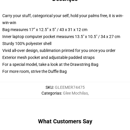
Carry your stuff, categorical your self, hold your palms free, it is win-
win-win
Bag measures 17” x 12.5” x 5” / 43 x 31 x 12 cm
Inner laptop computer pocket measures 13.5" x 10.5" / 34 x 27 cm
Sturdy 100% polyester shell
Vivid all-over design, sublimation printed for you once you order
Exterior mesh pocket and adjustable padded straps
For a special model, take a look at the Drawstring Bag
For more room, strive the Duffle Bag
SKU
:
GLEEMER74475
Categorias
:
Glee Mochilas
,
What Customers Say