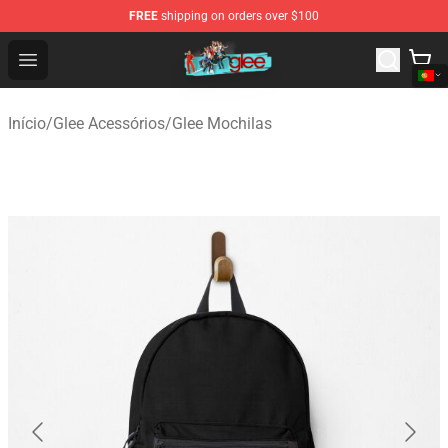
FREE
shipping on orders over $100
Glee Store - Official Glee Merchandise Shop
Open menu
Início
/
Glee Acessórios
/
Glee Mochilas