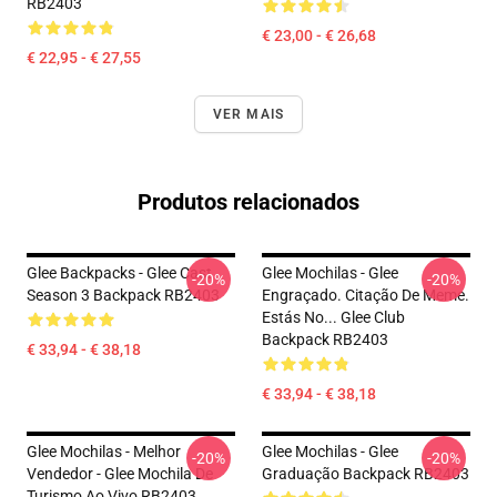
RB2403
€ 23,00 - € 26,68
€ 22,95 - € 27,55
VER MAIS
Produtos relacionados
Glee Backpacks - Glee Cast
Glee Mochilas - Glee
-20%
-20%
Season 3 Backpack RB2403
Engraçado. Citação De Meme.
Estás No... Glee Club
Backpack RB2403
€ 33,94 - € 38,18
€ 33,94 - € 38,18
Glee Mochilas - Melhor
Glee Mochilas - Glee
-20%
-20%
Vendedor - Glee Mochila De
Graduação Backpack RB2403
Turismo Ao Vivo RB2403