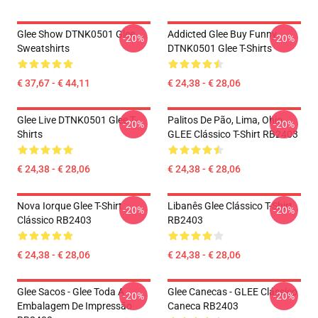
Glee Show DTNK0501 Glee
Addicted Glee Buy Funny
-20%
-20%
Sweatshirts
DTNK0501 Glee T-Shirts
€ 37,67 - € 44,11
€ 24,38 - € 28,06
Glee Live DTNK0501 Glee T-
Palitos De Pão, Lima, Ohio,
-20%
-20%
Shirts
GLEE Clássico T-Shirt RB2403
€ 24,38 - € 28,06
€ 24,38 - € 28,06
Nova Iorque Glee T-Shirt
Libanês Glee Clássico T-Shirt
-20%
-20%
Clássico RB2403
RB2403
€ 24,38 - € 28,06
€ 24,38 - € 28,06
Glee Sacos - Glee Toda A
Glee Canecas - GLEE Clássico
-20%
-20%
Embalagem De Impressão
Caneca RB2403