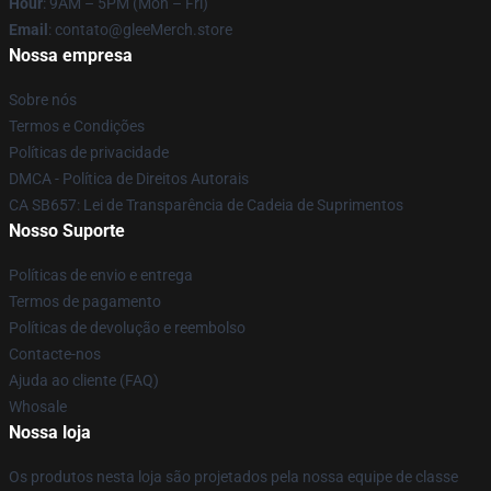
Hour
: 9AM – 5PM (Mon – Fri)
Email
: contato@gleeMerch.store
Nossa empresa
Sobre nós
Termos e Condições
Políticas de privacidade
DMCA - Política de Direitos Autorais
CA SB657: Lei de Transparência de Cadeia de Suprimentos
Nosso Suporte
Políticas de envio e entrega
Termos de pagamento
Políticas de devolução e reembolso
Contacte-nos
Ajuda ao cliente (FAQ)
Whosale
Nossa loja
Os produtos nesta loja são projetados pela nossa equipe de classe