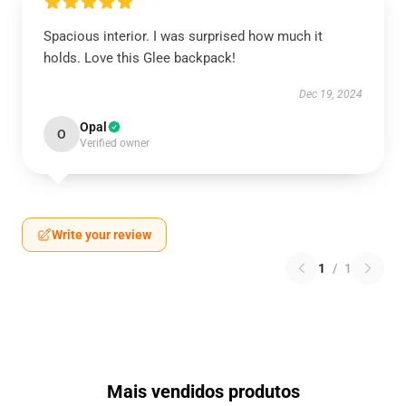
Spacious interior. I was surprised how much it
holds. Love this Glee backpack!
Dec 19, 2024
Opal
O
Verified owner
Write your review
1
/
1
Mais vendidos produtos