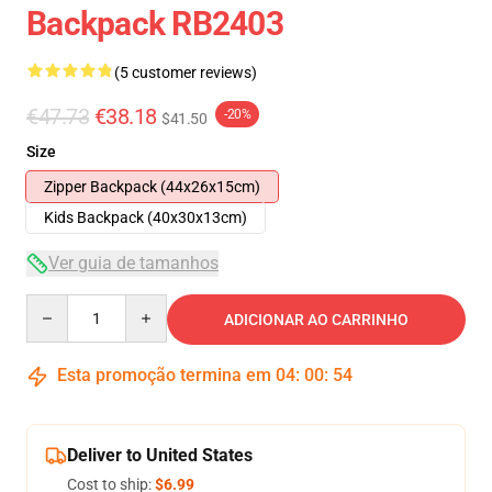
Backpack RB2403
(5 customer reviews)
€47.73
€38.18
-20%
$41.50
Size
Zipper Backpack (44x26x15cm)
Kids Backpack (40x30x13cm)
Ver guia de tamanhos
Quantity
ADICIONAR AO CARRINHO
Esta promoção termina em
04
:
00
:
53
Deliver to United States
Cost to ship:
$6.99