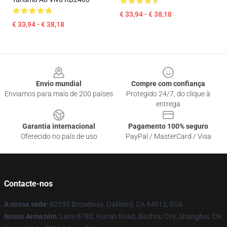
€ 33,94 - € 38,18
€ 33,94 - € 38,18
Footer
Envio mundial
Compre com confiança
Enviamos para mais de 200 países
Protegido 24/7, do clique à
entrega
Garantia internacional
Pagamento 100% seguro
Oferecido no país de uso
PayPal / MasterCard / Visa
Contacte-nos
A nossa sede
: 62335 Broadway, Oakland, CA 94612, EUA
Nosso Armazém
: Lane 6780, Humin Road, Bazhou City, Shanghai, CN