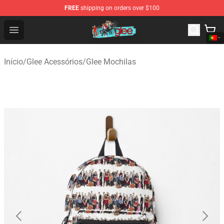
FREE
shipping on orders over $100
Glee Store - Official Glee Merchandise Shop
Open menu
Início
/
Glee Acessórios
/
Glee Mochilas