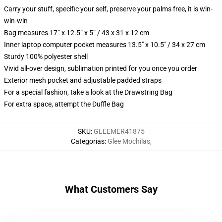
Carry your stuff, specific your self, preserve your palms free, it is win-
win-win
Bag measures 17” x 12.5” x 5” / 43 x 31 x 12 cm
Inner laptop computer pocket measures 13.5" x 10.5" / 34 x 27 cm
Sturdy 100% polyester shell
Vivid all-over design, sublimation printed for you once you order
Exterior mesh pocket and adjustable padded straps
For a special fashion, take a look at the Drawstring Bag
For extra space, attempt the Duffle Bag
SKU
:
GLEEMER41875
Categorias
:
Glee Mochilas
,
What Customers Say