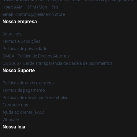
Hour
: 9AM – 5PM (Mon – Fri)
Email
: contato@gleeMerch.store
Nossa empresa
Sobre nós
Termos e Condições
Políticas de privacidade
DMCA - Política de Direitos Autorais
CA SB657: Lei de Transparência de Cadeia de Suprimentos
Nosso Suporte
Políticas de envio e entrega
Termos de pagamento
Políticas de devolução e reembolso
Contacte-nos
Ajuda ao cliente (FAQ)
Whosale
Nossa loja