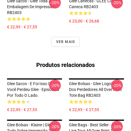
Glee Sacos - Glee Toda A
Glee Canecas - GLEE Clássico
-20%
-20%
Embalagem De Impressão
Caneca RB2403
RB2403
€ 23,00 - € 26,68
€ 22,95 - € 27,55
VER MAIS
Produtos relacionados
Glee Sacos - E Foi Isso Que
Glee Bolsas - Glee Logotipo
-20%
-20%
Você Perdeu Glee - Episódios
Dos Perdedores All Over Print
Por Todo O Lado.
Tote Bag RB2403
€ 22,95 - € 27,55
€ 22,95 - € 27,55
Glee Bolsas - Klaine | Glee
Glee Bags - Best Seller - Glee
-20%
-20%
Tudo Sobre Impressão Tote
Live Tour All Over Print Tote