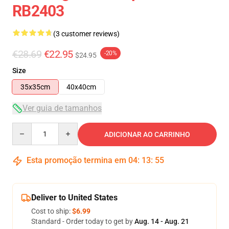
RB2403
(3 customer reviews)
€28.69
€22.95
-20%
$24.95
Size
35x35cm
40x40cm
Ver guia de tamanhos
Quantity
ADICIONAR AO CARRINHO
Esta promoção termina em
04
:
13
:
54
Deliver to United States
Cost to ship:
$6.99
Standard - Order today to get by
Aug. 14 - Aug. 21