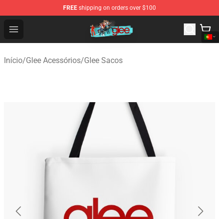
FREE
shipping on orders over $100
Glee Store - Official Glee Merchandise Shop
Open menu
Início
/
Glee Acessórios
/
Glee Sacos