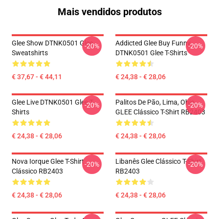
Mais vendidos produtos
Glee Show DTNK0501 Glee
Addicted Glee Buy Funny
-20%
-20%
Sweatshirts
DTNK0501 Glee T-Shirts
€ 37,67 - € 44,11
€ 24,38 - € 28,06
Glee Live DTNK0501 Glee T-
Palitos De Pão, Lima, Ohio,
-20%
-20%
Shirts
GLEE Clássico T-Shirt RB2403
€ 24,38 - € 28,06
€ 24,38 - € 28,06
Nova Iorque Glee T-Shirt
Libanês Glee Clássico T-Shirt
-20%
-20%
Clássico RB2403
RB2403
€ 24,38 - € 28,06
€ 24,38 - € 28,06