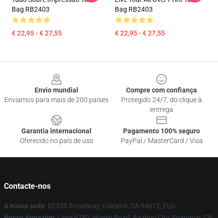
Bag RB2403
Bag RB2403
€ 22,95 - € 27,55
€ 22,95 - € 27,55
Footer
Envio mundial
Compre com confiança
Enviamos para mais de 200 países
Protegido 24/7, do clique à
entrega
Garantia internacional
Pagamento 100% seguro
Oferecido no país de uso
PayPal / MasterCard / Visa
Contacte-nos
A nossa sede
: 62335 Broadway, Oakland, CA 94612, EUA
Nosso Armazém
: Lane 6780, Humin Road, Bazhou City, Shanghai, CN