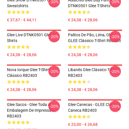
Glee Show DTNK0501 Glee
Addicted Glee Buy Funny
-20%
-20%
Sweatshirts
DTNK0501 Glee T-Shirts
€ 37,67 - € 44,11
€ 24,38 - € 28,06
Glee Live DTNK0501 Glee T-
Palitos De Pão, Lima, Ohio,
-20%
-20%
Shirts
GLEE Clássico T-Shirt RB2403
€ 24,38 - € 28,06
€ 24,38 - € 28,06
Nova Iorque Glee T-Shirt
Libanês Glee Clássico T-Shirt
-20%
-20%
Clássico RB2403
RB2403
€ 24,38 - € 28,06
€ 24,38 - € 28,06
Glee Sacos - Glee Toda A
Glee Canecas - GLEE Clássico
-20%
-20%
Embalagem De Impressão
Caneca RB2403
RB2403
€ 23,00 - € 26,68