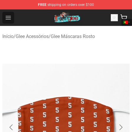
FREE
shipping on orders over $100
Glee Store - Official Glee Merchandise Shop
Open menu
Início
/
Glee Acessórios
/
Glee Máscaras Rosto