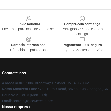
Footer
Envio mundial
Compre com confiança
Enviamos para mais de 200 países
Protegido 24/7, do clique à
entrega
Garantia internacional
Pagamento 100% seguro
Oferecido no país de uso
PayPal / MasterCard / Visa
Contacte-nos
A nossa sede
: 62335 Broadway, Oakland, CA 94612, EUA
Nosso Armazém
: Lane 6780, Humin Road, Bazhou City, Shanghai, CN
Hour
: 9AM – 5PM (Mon – Fri)
Email
: contato@gleeMerch.store
Nossa empresa