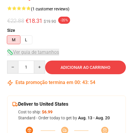
(1 customer reviews)
€22.88
€18.31
-20%
$19.90
Size
M
L
Ver guia de tamanhos
Quantity
ADICIONAR AO CARRINHO
Esta promoção termina em
00
:
43
:
54
Deliver to United States
Cost to ship:
$6.99
Standard - Order today to get by
Aug. 13 - Aug. 20