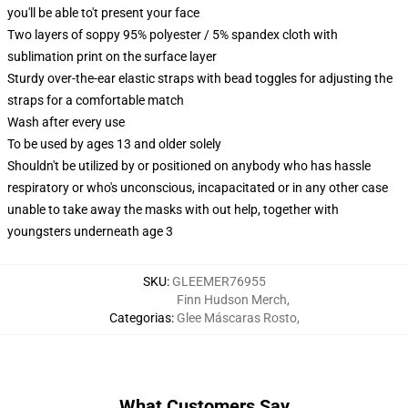
you'll be able to't present your face
Two layers of soppy 95% polyester / 5% spandex cloth with
sublimation print on the surface layer
Sturdy over-the-ear elastic straps with bead toggles for adjusting the
straps for a comfortable match
Wash after every use
To be used by ages 13 and older solely
Shouldn't be utilized by or positioned on anybody who has hassle
respiratory or who's unconscious, incapacitated or in any other case
unable to take away the masks with out help, together with
youngsters underneath age 3
SKU
:
GLEEMER76955
Finn Hudson Merch
,
Categorias
:
Glee Máscaras Rosto
,
What Customers Say