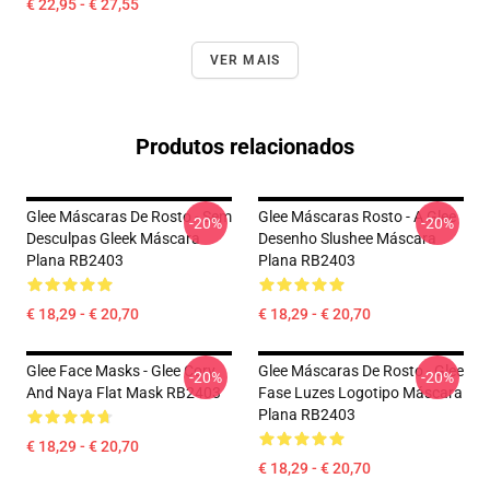
€ 22,95 - € 27,55
VER MAIS
Produtos relacionados
Glee Máscaras De Rosto - Sem
Glee Máscaras Rosto - A Glee
-20%
-20%
Desculpas Gleek Máscara
Desenho Slushee Máscara
Plana RB2403
Plana RB2403
€ 18,29 - € 20,70
€ 18,29 - € 20,70
Glee Face Masks - Glee Cory
Glee Máscaras De Rosto - Glee
-20%
-20%
And Naya Flat Mask RB2403
Fase Luzes Logotipo Máscara
Plana RB2403
€ 18,29 - € 20,70
€ 18,29 - € 20,70