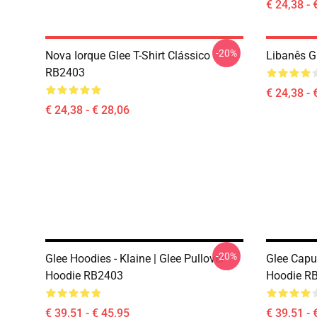
€ 24,38 - 
-20%
Nova Iorque Glee T-Shirt Clássico
Libanês G
RB2403
€ 24,38 - 
€ 24,38 - € 28,06
-20%
Glee Hoodies - Klaine | Glee Pullover
Glee Capuc
Hoodie RB2403
Hoodie R
€ 39,51 - € 45,95
€ 39,51 - 