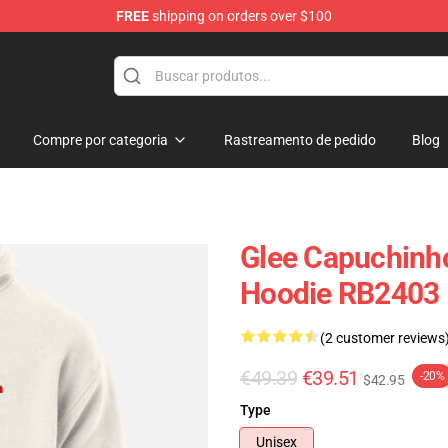
FREE
shipping on orders over $100
Compre por categoria
Rastreamento de pedido
Blog
Glee Capuchinhos
Hoodie RB2403
(2 customer reviews
€49.39
€39.51
-20%
$42.95
Type
Unisex