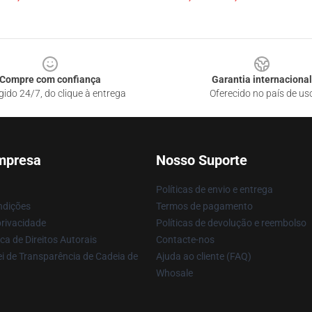
Compre com confiança
Garantia internacional
gido 24/7, do clique à entrega
Oferecido no país de us
mpresa
Nosso Suporte
Políticas de envio e entrega
ndições
Termos de pagamento
privacidade
Políticas de devolução e reembolso
ca de Direitos Autorais
Contacte-nos
i de Transparência de Cadeia de
Ajuda ao cliente (FAQ)
Whosale