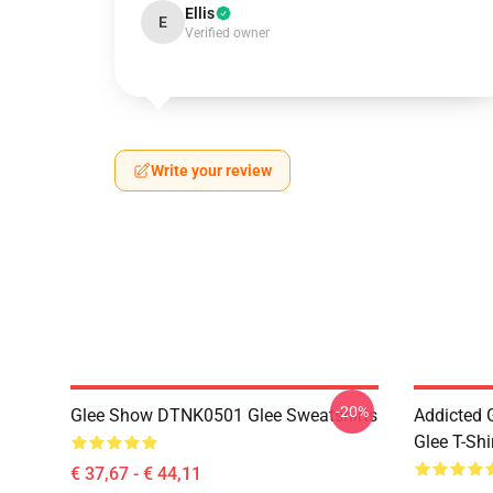
Ellis
E
Verified owner
Write your review
-20%
Glee Show DTNK0501 Glee Sweatshirts
Addicted
Glee T-Shi
€ 37,67 - € 44,11