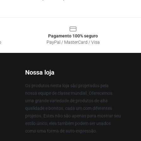
Pagamento 100% seguro
o
PayPal / MasterCard / Visa
Nossa loja
Os produtos nesta loja são projetados pela
nossa equipe de classe mundial. Oferecemos
uma grande variedade de produtos de alta
qualidade e bonitos, cada um com diferentes
projetos. Estes não são apenas para mostrar seu
estilo único; eles também podem ser usados
como uma forma de auto-expressão.