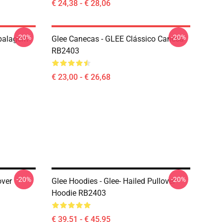
€ 24,38 - € 28,06
-20%
-20%
mbalagem
Glee Canecas - GLEE Clássico Caneca
RB2403
€ 23,00 - € 26,68
-20%
-20%
over
Glee Hoodies - Glee- Hailed Pullover
Hoodie RB2403
€ 39,51 - € 45,95