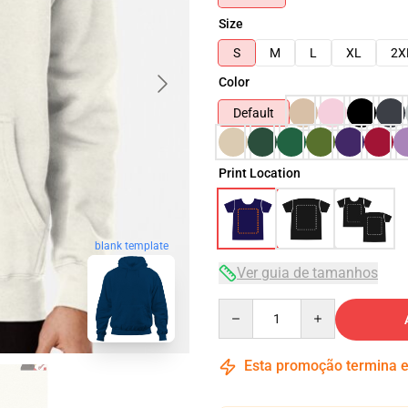
Size
S
M
L
XL
2X
Color
Default
Print Location
blank template
Ver guia de tamanhos
Quantity
Esta promoção termina