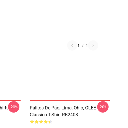
1
/
1
-20%
-20%
hirts
Palitos De Pão, Lima, Ohio, GLEE
Clássico T-Shirt RB2403