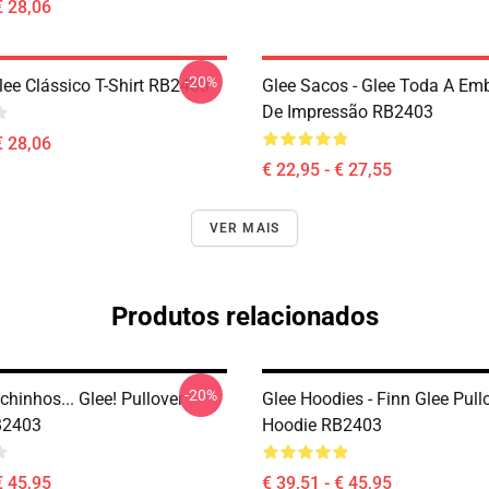
€ 28,06
-20%
lee Clássico T-Shirt RB2403
Glee Sacos - Glee Toda A E
De Impressão RB2403
€ 28,06
€ 22,95 - € 27,55
VER MAIS
Produtos relacionados
-20%
hinhos... Glee! Pullover
Glee Hoodies - Finn Glee Pull
B2403
Hoodie RB2403
€ 45,95
€ 39,51 - € 45,95