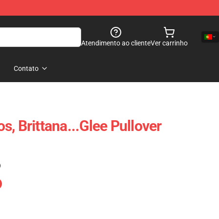
Atendimento ao cliente
Ver carrinho
Contato
, Brittana...Glee Pullover
)