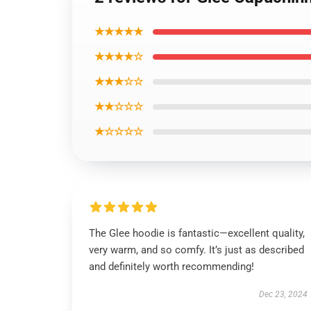
★★★★★
★★★★☆
★★★☆☆
★★☆☆☆
★☆☆☆☆
The Glee hoodie is fantastic—excellent quality,
very warm, and so comfy. It’s just as described
and definitely worth recommending!
Dec 23, 2024