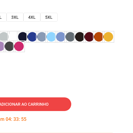
L
3XL
4XL
5XL
ADICIONAR AO CARRINHO
 em
04
:
33
:
54