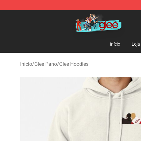
Glee Store - Official Glee Merchandise Shop
Início
Loja
Início
/
Glee Pano
/
Glee Hoodies