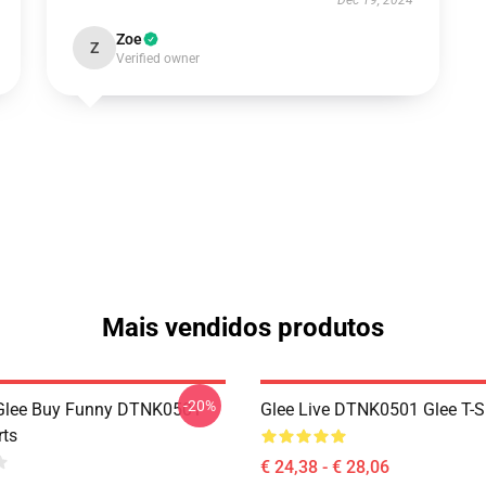
Dec 19, 2024
Zoe
Z
Verified owner
Mais vendidos produtos
-20%
 Glee Buy Funny DTNK0501
Glee Live DTNK0501 Glee T-S
rts
€ 24,38 - € 28,06