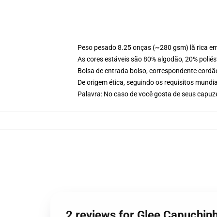
Peso pesado 8.25 onças (~280 gsm) lã rica e
As cores estáveis são 80% algodão, 20% poliés
Bolsa de entrada bolso, correspondente cordã
De origem ética, seguindo os requisitos mundia
Palavra: No caso de você gosta de seus capuze
2 reviews for Glee Capuchinh