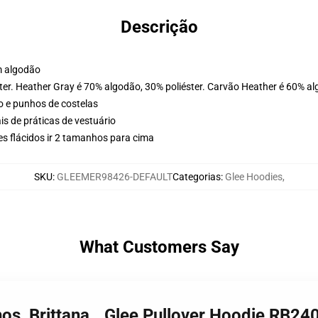
Descrição
m algodão
ter. Heather Gray é 70% algodão, 30% poliéster. Carvão Heather é 60% al
o e punhos de costelas
is de práticas de vestuário
s flácidos ir 2 tamanhos para cima
SKU
:
GLEEMER98426-DEFAULT
Categorias
:
Glee Hoodies
,
What Customers Say
os, Brittana...Glee Pullover Hoodie RB24