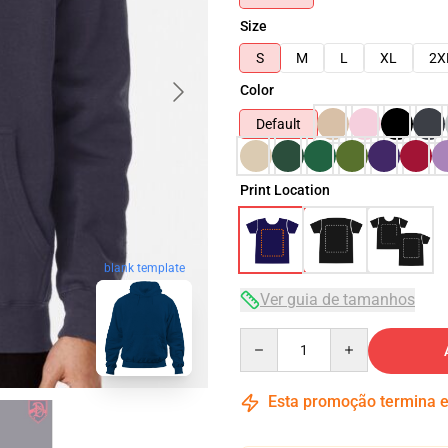
Size
S
M
L
XL
2X
Color
Default
Print Location
blank template
Ver guia de tamanhos
Quantity
Esta promoção termina