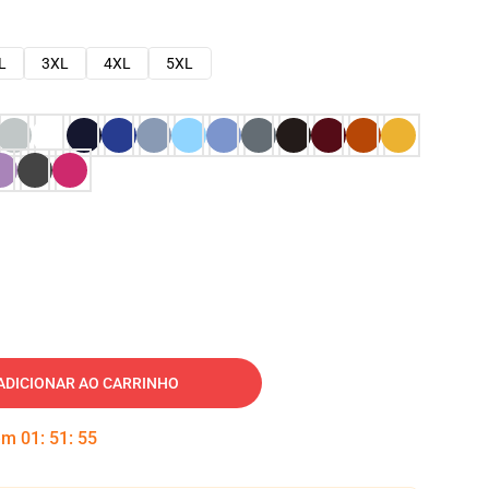
L
3XL
4XL
5XL
ADICIONAR AO CARRINHO
 em
01
:
51
:
54