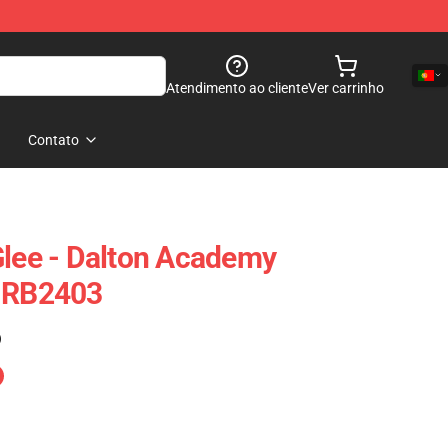
Atendimento ao cliente
Ver carrinho
Contato
Glee - Dalton Academy
e RB2403
)