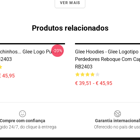
VER MAIS
Produtos relacionados
-20%
chinhos... Glee Logo Pullover
Glee Hoodies - Glee Logotipo
B2403
Perdedores Reboque Com Ca
RB2403
€ 45,95
€ 39,51 - € 45,95
Compre com confiança
Garantia internacional
gido 24/7, do clique à entrega
Oferecido no país de us