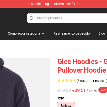
FREE
shipping on orders over $100
Compre por categoria
Rastreamento de pedido
Blog
Glee Hoodies - 
Pullover Hoodi
(5 customer reviews
€49.39
€39.51
-20%
$42.95
Type
Unisex