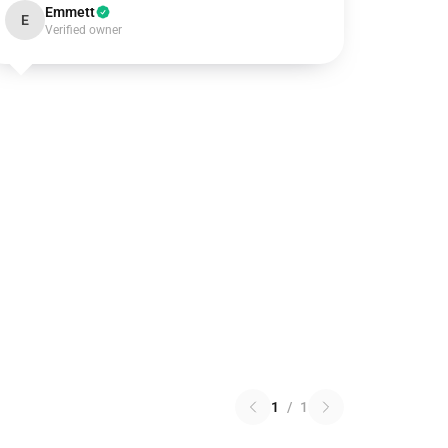
Emmett
E
Verified owner
1
/
1