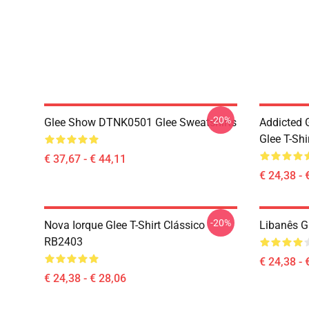
-20%
Glee Show DTNK0501 Glee Sweatshirts
Addicted
Glee T-Shi
€ 37,67 - € 44,11
€ 24,38 - 
-20%
Nova Iorque Glee T-Shirt Clássico
Libanês G
RB2403
€ 24,38 - 
€ 24,38 - € 28,06