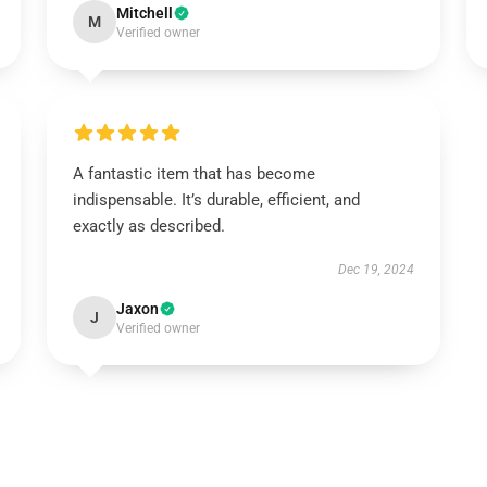
Mitchell
M
Verified owner
A fantastic item that has become
indispensable. It’s durable, efficient, and
exactly as described.
Dec 19, 2024
Jaxon
J
Verified owner