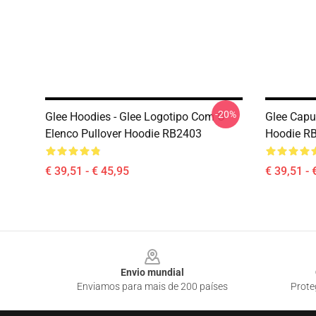
-20%
Glee Hoodies - Glee Logotipo Com O
Glee Capu
Elenco Pullover Hoodie RB2403
Hoodie R
€ 39,51 - € 45,95
€ 39,51 - 
Footer
Envio mundial
Enviamos para mais de 200 países
Prote