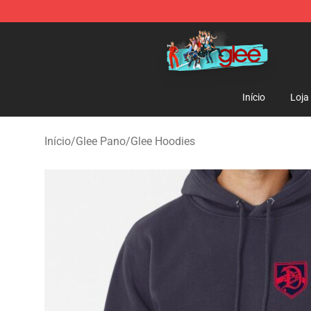
Glee Store - Official Glee Merchandise Shop
Início
Loja
Início
/
Glee Pano
/
Glee Hoodies