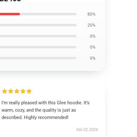
80%
20%
0%
0%
0%
I’m really pleased with this Glee hoodie. It’s
warm, cozy, and the quality is just as
described. Highly recommended!
Dec 22, 2024