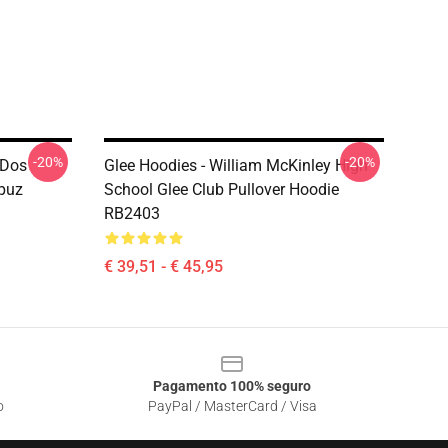
-20%
-20%
 Dos
Glee Hoodies - William McKinley High
puz
School Glee Club Pullover Hoodie
RB2403
€ 39,51 - € 45,95
Pagamento 100% seguro
o
PayPal / MasterCard / Visa