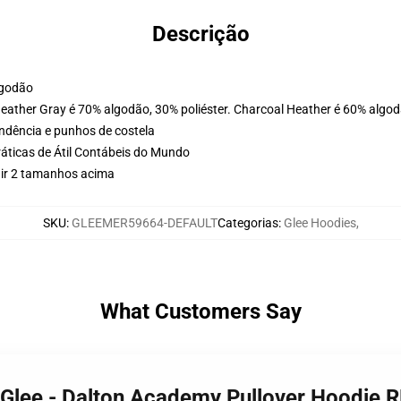
Descrição
lgodão
Heather Gray é 70% algodão, 30% poliéster. Charcoal Heather é 60% algod
ondência e punhos de costela
ráticas de Átil Contábeis do Mundo
 ir 2 tamanhos acima
SKU
:
GLEEMER59664-DEFAULT
Categorias
:
Glee Hoodies
,
What Customers Say
- Glee - Dalton Academy Pullover Hoodie