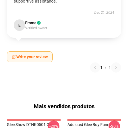
supportive assistance.
Dec 21, 2024
Emma
E
Verified owner
Write your review
1
/
1
Mais vendidos produtos
Glee Show DTNK0501 Glee
Addicted Glee Buy Funny
-20%
-20%