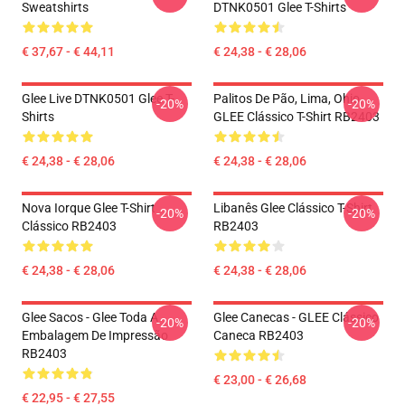
Sweatshirts
DTNK0501 Glee T-Shirts
€ 37,67 - € 44,11
€ 24,38 - € 28,06
Glee Live DTNK0501 Glee T-
Palitos De Pão, Lima, Ohio,
-20%
-20%
Shirts
GLEE Clássico T-Shirt RB2403
€ 24,38 - € 28,06
€ 24,38 - € 28,06
Nova Iorque Glee T-Shirt
Libanês Glee Clássico T-Shirt
-20%
-20%
Clássico RB2403
RB2403
€ 24,38 - € 28,06
€ 24,38 - € 28,06
Glee Sacos - Glee Toda A
Glee Canecas - GLEE Clássico
-20%
-20%
Embalagem De Impressão
Caneca RB2403
RB2403
€ 23,00 - € 26,68
€ 22,95 - € 27,55