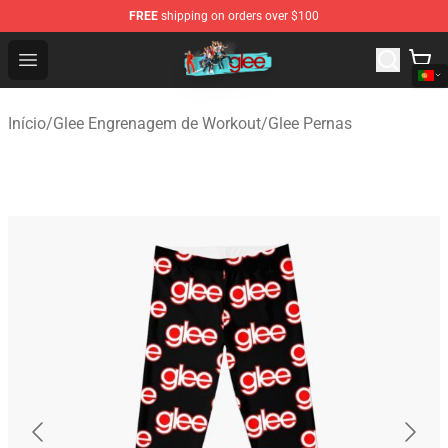
FREE
shipping on orders over $100
Glee Store - Official Glee Merchandise Shop
Open menu
Início
/
Glee Engrenagem de Workout
/
Glee Pernas