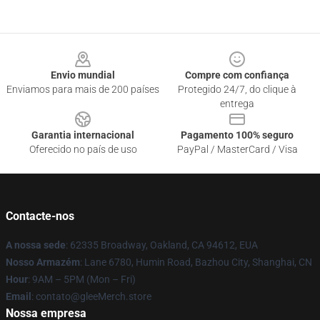
Footer
Envio mundial
Compre com confiança
Enviamos para mais de 200 países
Protegido 24/7, do clique à
entrega
Garantia internacional
Pagamento 100% seguro
Oferecido no país de uso
PayPal / MasterCard / Visa
Contacte-nos
A nossa sede
: 62335 Broadway, Oakland, CA 94612, EUA
Nosso Armazém
: Lane 6780, Humin Road, Bazhou City, Shanghai, CN
Hour
: 9AM – 5PM (Mon – Fri)
Email
: contato@gleeMerch.store
Nossa empresa