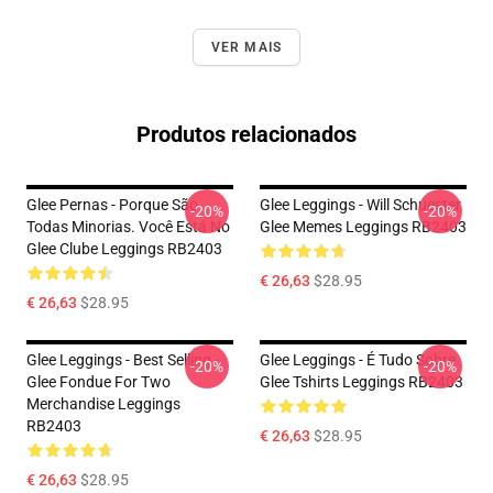
VER MAIS
Produtos relacionados
Glee Pernas - Porque São
Glee Leggings - Will Schuester
-20%
-20%
Todas Minorias. Você Está No
Glee Memes Leggings RB2403
Glee Clube Leggings RB2403
€ 26,63
$28.95
€ 26,63
$28.95
Glee Leggings - Best Selling -
Glee Leggings - É Tudo Sobre
-20%
-20%
Glee Fondue For Two
Glee Tshirts Leggings RB2403
Merchandise Leggings
RB2403
€ 26,63
$28.95
€ 26,63
$28.95