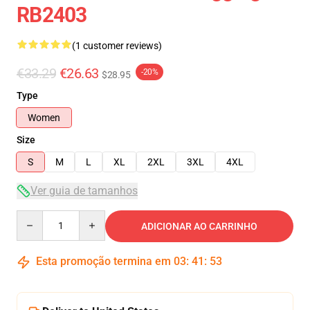
RB2403
(1 customer reviews)
€33.29
€26.63
-20%
$28.95
Type
Women
Size
S
M
L
XL
2XL
3XL
4XL
Ver guia de tamanhos
Quantity
ADICIONAR AO CARRINHO
Esta promoção termina em
03
:
41
:
53