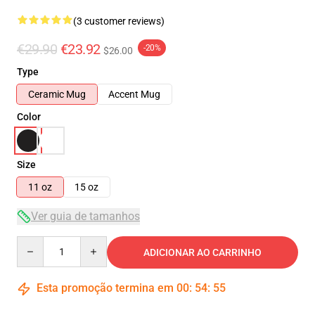
(3 customer reviews)
€29.90
€23.92
-20%
$26.00
Type
Ceramic Mug
Accent Mug
Color
Size
11 oz
15 oz
Ver guia de tamanhos
Quantity
ADICIONAR AO CARRINHO
Esta promoção termina em
00
:
54
:
54