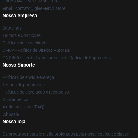
Hour
: 9AM – 5PM (Mon – Fri)
Email
: contato@gleeMerch.store
Nossa empresa
Sobre nós
Termos e Condições
Políticas de privacidade
DMCA - Política de Direitos Autorais
CA SB657: Lei de Transparência de Cadeia de Suprimentos
Nosso Suporte
Políticas de envio e entrega
Termos de pagamento
Políticas de devolução e reembolso
Contacte-nos
Ajuda ao cliente (FAQ)
Whosale
Nossa loja
Os produtos nesta loja são projetados pela nossa equipe de classe