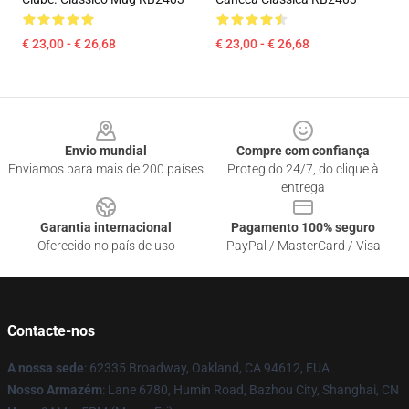
€ 23,00 - € 26,68
€ 23,00 - € 26,68
Footer
Envio mundial
Compre com confiança
Enviamos para mais de 200 países
Protegido 24/7, do clique à
entrega
Garantia internacional
Pagamento 100% seguro
Oferecido no país de uso
PayPal / MasterCard / Visa
Contacte-nos
A nossa sede
: 62335 Broadway, Oakland, CA 94612, EUA
Nosso Armazém
: Lane 6780, Humin Road, Bazhou City, Shanghai, CN