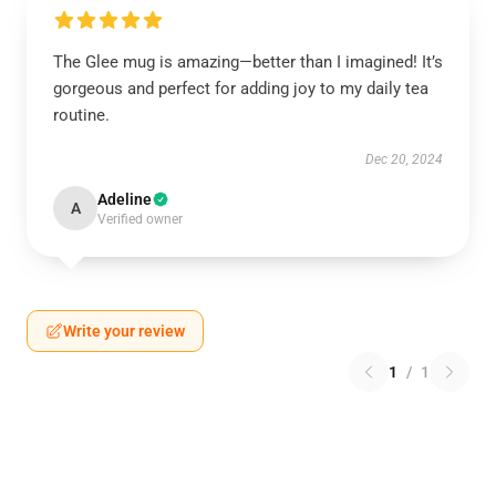
The Glee mug is amazing—better than I imagined! It’s
gorgeous and perfect for adding joy to my daily tea
routine.
Dec 20, 2024
Adeline
A
Verified owner
Write your review
1
/
1