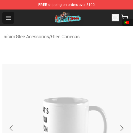
FREE
shipping on orders over $100
Glee Store - Official Glee Merchandise Shop
Open menu
Início
/
Glee Acessórios
/
Glee Canecas