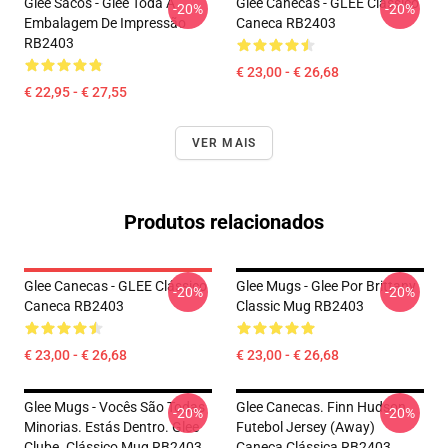
Glee Sacos - Glee Toda A
Glee Canecas - GLEE Clássico
-20%
-20%
Embalagem De Impressão
Caneca RB2403
RB2403
€ 23,00 - € 26,68
€ 22,95 - € 27,55
VER MAIS
Produtos relacionados
Glee Canecas - GLEE Clássico
Glee Mugs - Glee Por Brittany
-20%
-20%
Caneca RB2403
Classic Mug RB2403
€ 23,00 - € 26,68
€ 23,00 - € 26,68
Glee Mugs - Vocês São Todas
Glee Canecas. Finn Hudson
-20%
-20%
Minorias. Estás Dentro. Glee
Futebol Jersey (Away)
Clube. Clássico Mug RB2403
Caneca Clássica RB2403