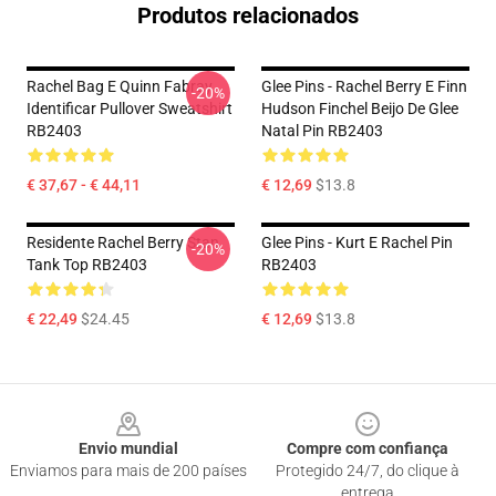
Produtos relacionados
Rachel Bag E Quinn Fabray
Glee Pins - Rachel Berry E Finn
-20%
Identificar Pullover Sweatshirt
Hudson Finchel Beijo De Glee
RB2403
Natal Pin RB2403
€ 37,67 - € 44,11
€ 12,69
$13.8
Residente Rachel Berry Stan
Glee Pins - Kurt E Rachel Pin
-20%
Tank Top RB2403
RB2403
€ 22,49
$24.45
€ 12,69
$13.8
Footer
Envio mundial
Compre com confiança
Enviamos para mais de 200 países
Protegido 24/7, do clique à
entrega