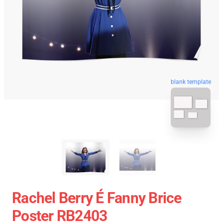
blank template
Rachel Berry É Fanny Brice
Poster RB2403