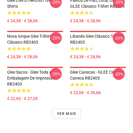
Glee Live DTNK0501 Glee T-
Palitos De Pão, Lima, Ohio,
-20%
-20%
Shirts
GLEE Clássico T-Shirt RB2403
€ 24,38 - € 28,06
€ 24,38 - € 28,06
Nova Iorque Glee T-Shirt
Libanês Glee Clássico T-Shirt
-20%
-20%
Clássico RB2403
RB2403
€ 24,38 - € 28,06
€ 24,38 - € 28,06
Glee Sacos - Glee Toda A
Glee Canecas - GLEE Clássico
-20%
-20%
Embalagem De Impressão
Caneca RB2403
RB2403
€ 23,00 - € 26,68
€ 22,95 - € 27,55
VER MAIS