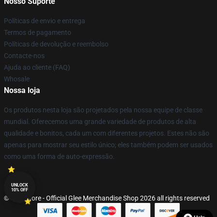
Nosso Suporte
Políticas de envio e entrega
Termos de pagamento
Políticas de devolução e reembolso
Contacte-nos
Ajuda ao cliente (FAQ)
Whosale
Nossa loja
Os produtos nesta loja são projetados pela nossa equipe de classe
mundial. Oferecemos uma grande variedade de produtos de alta
qualidade e bonitos, cada um com diferentes projetos. Estes não são
apenas para mostrar seu estilo único; eles também podem ser usados
como uma forma de auto-expressão.
UNLOCK
10% OFF
© Glee Store - Official Glee Merchandise Shop 2026 all rights reserved