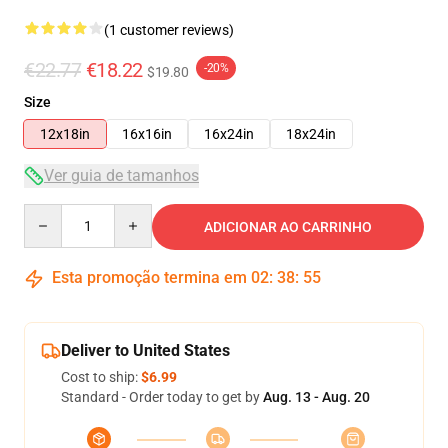
(1 customer reviews)
€22.77
€18.22
-20%
$19.80
Size
12x18in
16x16in
16x24in
18x24in
Ver guia de tamanhos
Quantity
ADICIONAR AO CARRINHO
Esta promoção termina em
02
:
38
:
54
Deliver to United States
Cost to ship:
$6.99
Standard - Order today to get by
Aug. 13 - Aug. 20