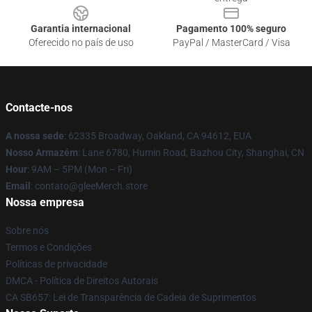
Garantia internacional
Pagamento 100% seguro
Oferecido no país de uso
PayPal / MasterCard / Visa
Contacte-nos
A nossa sede
: 62335 Broadway, Oakland, CA 94612, EUA
Nosso Armazém
: Lane 6780, Humin Road, Bazhou City, Shanghai, CN
Hour
: 9AM – 5PM (Mon – Fri)
Email
: contato@gleeMerch.store
Nossa empresa
Sobre nós
Termos e Condições
Políticas de privacidade
DMCA - Política de Direitos Autorais
CA SB657: Lei de Transparência de Cadeia de Suprimentos