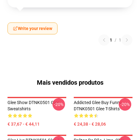
Write your review
1
/
1
Mais vendidos produtos
Glee Show DTNK0501 Glee
Addicted Glee Buy Funny
-20%
-20%
Sweatshirts
DTNK0501 Glee T-Shirts
€ 37,67 - € 44,11
€ 24,38 - € 28,06