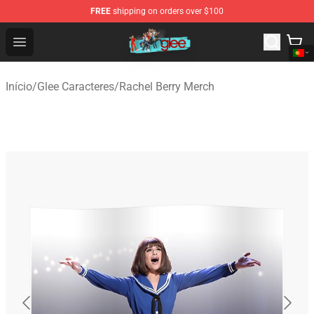
FREE
shipping on orders over $100
Glee Store - Official Glee Merchandise Shop
Open menu
Início
/
Glee Caracteres
/
Rachel Berry Merch