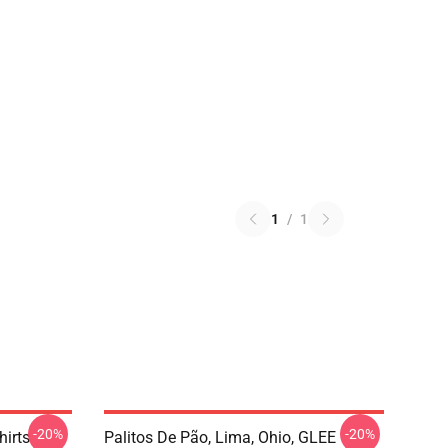
1
/
1
-20%
-20%
hirts
Palitos De Pão, Lima, Ohio, GLEE