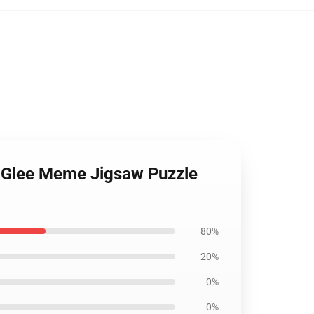
| Glee Meme Jigsaw Puzzle
80%
20%
0%
0%