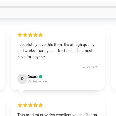
I absolutely love this item. It’s of high quality
and works exactly as advertised. It’s a must-
have for anyone.
Dec 23, 2024
Dexter
D
Verified owner
This product provides excellent value, offering