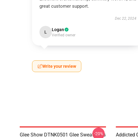
great customer support.
Dec 22, 2024
Logan
L
Verified owner
Write your review
-20%
Glee Show DTNK0501 Glee Sweatshirts
Addicted