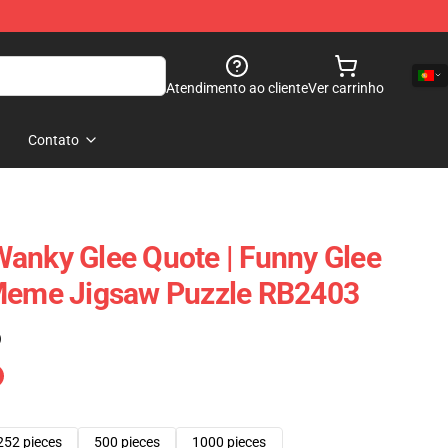
Atendimento ao cliente
Ver carrinho
Contato
anky Glee Quote | Funny Glee
 Meme Jigsaw Puzzle RB2403
)
252 pieces
500 pieces
1000 pieces