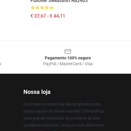
Pullover Sweatshirt RB2403
€ 37,67 - € 44,11
Pagamento 100% seguro
o
PayPal / MasterCard / Visa
Nossa loja
Os produtos nesta loja são projetados pela
nossa equipe de classe mundial. Oferecemos
uma grande variedade de produtos de alta
qualidade e bonitos, cada um com diferentes