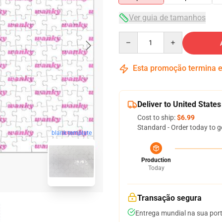
Ver guia de tamanhos
Quantity
Esta promoção termina
Deliver to United States
Cost to ship:
$6.99
Standard - Order today to g
blank template
Production
Today
Transação segura
Entrega mundial na sua por