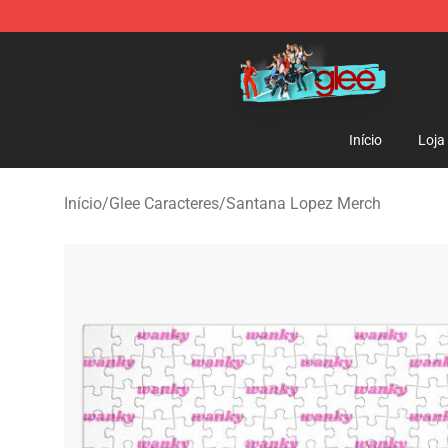
Glee Store - Official Glee Merchandise Shop
Início
Loja
Início
/
Glee Caracteres
/
Santana Lopez Merch