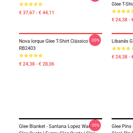
Glee T-Shi
€ 37,67 - € 44,11
€ 24,38 - 
-20%
Nova Iorque Glee T-Shirt Clássico
Libanês G
RB2403
€ 24,38 - 
€ 24,38 - € 28,06
-20%
Glee Blanket - Santana Lopez Wanky
Glee Pins