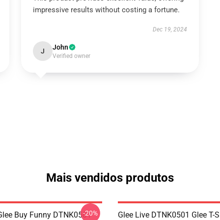
impressive results without costing a fortune.
Dec 19, 2024
John
J
Verified owner
Mais vendidos produtos
-20%
 Glee Buy Funny DTNK0501
Glee Live DTNK0501 Glee T-S