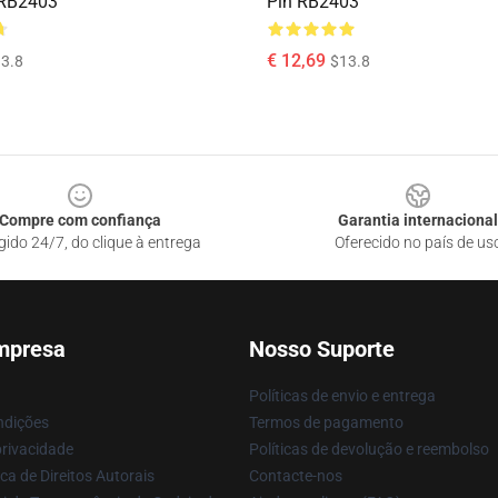
 RB2403
Pin RB2403
€ 12,69
3.8
$13.8
Compre com confiança
Garantia internacional
gido 24/7, do clique à entrega
Oferecido no país de us
mpresa
Nosso Suporte
Políticas de envio e entrega
ndições
Termos de pagamento
privacidade
Políticas de devolução e reembolso
ca de Direitos Autorais
Contacte-nos