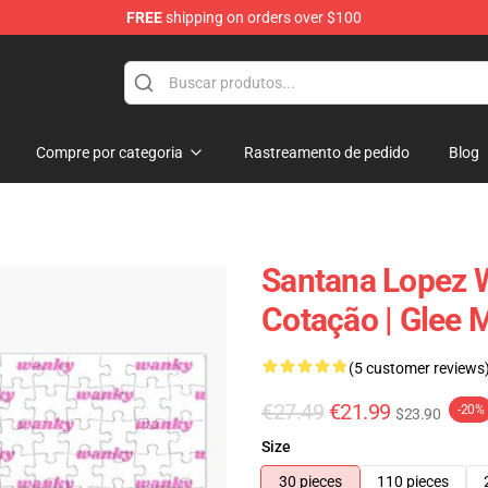
FREE
shipping on orders over $100
Compre por categoria
Rastreamento de pedido
Blog
Santana Lopez W
Cotação | Glee
(5 customer reviews
€27.49
€21.99
-20%
$23.90
Size
30 pieces
110 pieces