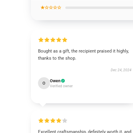
★☆☆☆☆
Bought as a gift, the recipient praised it highly,
thanks to the shop.
Dec 24, 2024
Owen
O
Verified owner
Excellent craftsmanship, definitely worth it, and