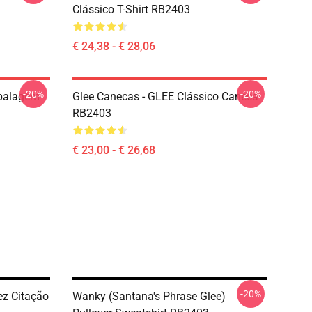
Clássico T-Shirt RB2403
€ 24,38 - € 28,06
-20%
-20%
mbalagem
Glee Canecas - GLEE Clássico Caneca
RB2403
€ 23,00 - € 26,68
-20%
ez Citação
Wanky (Santana's Phrase Glee)