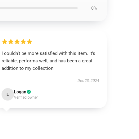
0%
I couldn’t be more satisfied with this item. It’s
reliable, performs well, and has been a great
addition to my collection.
Dec 23, 2024
Logan
L
Verified owner