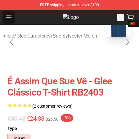
FREE
shipping on orders over $100
blank template
Open menu
Glee Store - Official Glee Merchan
Início
/
Glee Caracteres
/
Sue Sylvester Merch
É Assim Que Sue Vê - Glee
Clássico T-Shirt RB2403
(2 customer reviews)
€30.48
€24.38
-20%
$26.50
Type
Unisex