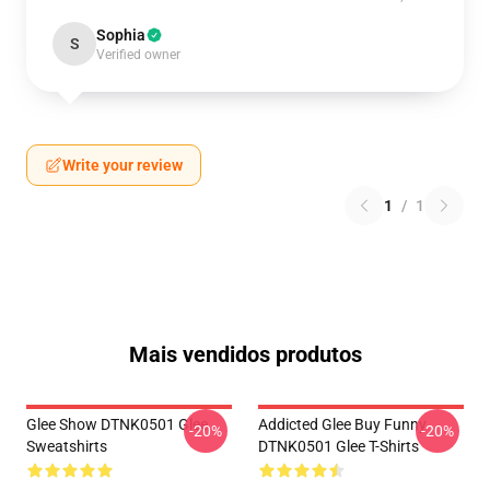
Sophia
S
Verified owner
Write your review
1
/
1
Mais vendidos produtos
Glee Show DTNK0501 Glee
Addicted Glee Buy Funny
-20%
-20%
Sweatshirts
DTNK0501 Glee T-Shirts