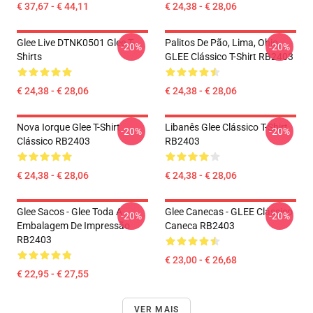
€ 37,67 - € 44,11
€ 24,38 - € 28,06
Glee Live DTNK0501 Glee T-
Palitos De Pão, Lima, Ohio,
-20%
-20%
Shirts
GLEE Clássico T-Shirt RB2403
€ 24,38 - € 28,06
€ 24,38 - € 28,06
Nova Iorque Glee T-Shirt
Libanês Glee Clássico T-Shirt
-20%
-20%
Clássico RB2403
RB2403
€ 24,38 - € 28,06
€ 24,38 - € 28,06
Glee Sacos - Glee Toda A
Glee Canecas - GLEE Clássico
-20%
-20%
Embalagem De Impressão
Caneca RB2403
RB2403
€ 23,00 - € 26,68
€ 22,95 - € 27,55
VER MAIS