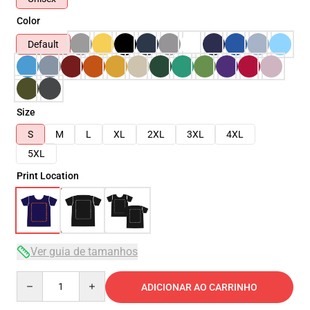
Color
Default
Size
S
M
L
XL
2XL
3XL
4XL
5XL
Print Location
Ver guia de tamanhos
Quantity
ADICIONAR AO CARRINHO