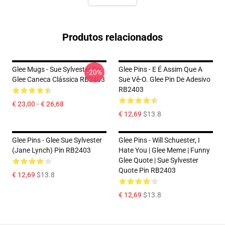
Produtos relacionados
Glee Mugs - Sue Sylvester De
Glee Pins - E É Assim Que A
-20%
Glee Caneca Clássica RB2403
Sue Vê-O. Glee Pin De Adesivo
RB2403
€ 23,00 - € 26,68
€ 12,69
$13.8
Glee Pins - Glee Sue Sylvester
Glee Pins - Will Schuester, I
(Jane Lynch) Pin RB2403
Hate You | Glee Meme | Funny
Glee Quote | Sue Sylvester
Quote Pin RB2403
€ 12,69
$13.8
€ 12,69
$13.8