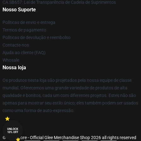
CA SB657: Lei de Transparência de Cadeia de Suprimentos
Nosso Suporte
Políticas de envio e entrega
Termos de pagamento
Políticas de devolução e reembolso
Contacte-nos
Ajuda ao cliente (FAQ)
Whosale
Nossa loja
Os produtos nesta loja são projetados pela nossa equipe de classe
mundial. Oferecemos uma grande variedade de produtos de alta
qualidade e bonitos, cada um com diferentes projetos. Estes não são
apenas para mostrar seu estilo único; eles também podem ser usados
como uma forma de auto-expressão.
UNLOCK
10% OFF
© Glee Store - Official Glee Merchandise Shop 2026 all rights reserved