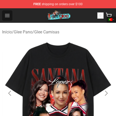
FREE
shipping on orders over $100
Glee Store - Official Glee Merchandise Shop
Open menu
Início
/
Glee Pano
/
Glee Camisas