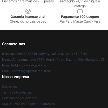
Enviamos para mais de 200 países
Protegido 24/7, do clique à
entrega
Garantia internacional
Pagamento 100% seguro
Oferecido no país de uso
PayPal / MasterCard / Visa
Contacte-nos
A nossa sede
: 62335 Broadway, Oakland, CA 94612, EUA
Nosso Armazém
: Lane 6780, Humin Road, Bazhou City, Shanghai, CN
Hour
: 9AM – 5PM (Mon – Fri)
Email
: contato@gleeMerch.store
Nossa empresa
Sobre nós
Termos e Condições
Políticas de privacidade
DMCA - Política de Direitos Autorais