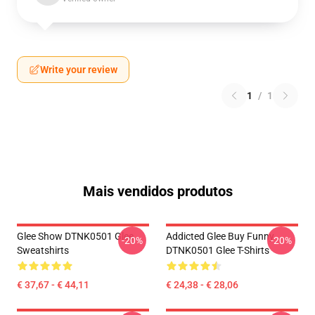
Write your review
1
/
1
Mais vendidos produtos
Glee Show DTNK0501 Glee
Addicted Glee Buy Funny
-20%
-20%
Sweatshirts
DTNK0501 Glee T-Shirts
€ 37,67 - € 44,11
€ 24,38 - € 28,06