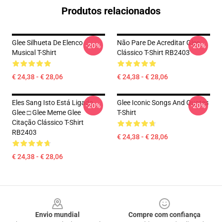
Produtos relacionados
Glee Silhueta De Elenco
Não Pare De Acreditar Glee
-20%
-20%
Musical T-Shirt
Clássico T-Shirt RB2403
€ 24,38 - € 28,06
€ 24,38 - € 28,06
Eles Sang Isto Está Ligado
Glee Iconic Songs And Quotes
-20%
-20%
Glee □ Glee Meme Glee
T-Shirt
Citação Clássico T-Shirt
RB2403
€ 24,38 - € 28,06
€ 24,38 - € 28,06
Footer
Envio mundial
Compre com confiança