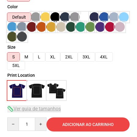
Color
Default
Size
S
M
L
XL
2XL
3XL
4XL
5XL
Print Location
Ver guia de tamanhos
Quantity
ADICIONAR AO CARRINHO