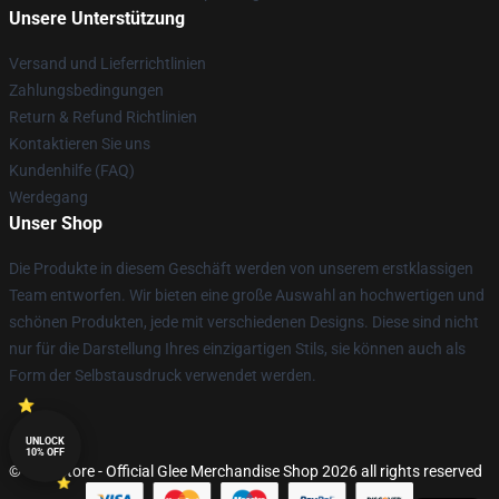
Unsere Unterstützung
Versand und Lieferrichtlinien
Zahlungsbedingungen
Return & Refund Richtlinien
Kontaktieren Sie uns
Kundenhilfe (FAQ)
Werdegang
Unser Shop
Die Produkte in diesem Geschäft werden von unserem erstklassigen
Team entworfen. Wir bieten eine große Auswahl an hochwertigen und
schönen Produkten, jede mit verschiedenen Designs. Diese sind nicht
nur für die Darstellung Ihres einzigartigen Stils, sie können auch als
Form der Selbstausdruck verwendet werden.
UNLOCK
10% OFF
© Glee Store - Official Glee Merchandise Shop 2026 all rights reserved