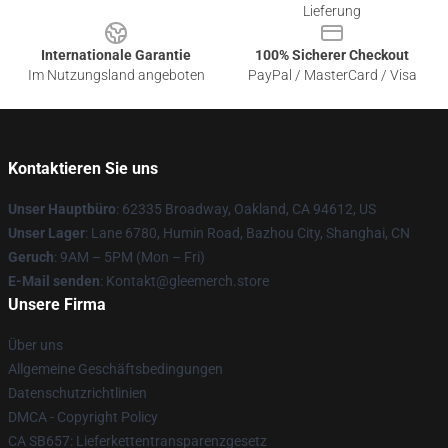
Lieferung
Internationale Garantie
100% Sicherer Checkout
Im Nutzungsland angeboten
PayPal / MasterCard / Visa
Kontaktieren Sie uns
Unser Hauptbüro
: 62335 Broadway, Oakland, CA 94612, US
Unser Lager
: Lane 6780, Humin Road, Bazhou City, Shanghai, CN
Geruch
: 9AM – 5PM (Mon – Fri)
E-Mail senden
: Kontakt@gleemerch.store
Unsere Firma
Über uns
Allgemeine Geschäftsbedingungen
Datenschutzrichtlinien
DMCA - Copyright Policy
CA SB657: Lieferkettentransparenzgesetz