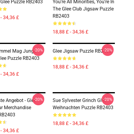
n Glee Puzzle RB2403
You're All Minorities, You're In
The Glee Club Jigsaw Puzzle
RB2403
- 34,36 £
18,88 £ - 34,36 £
-20%
-20%
ummel Mag Jungs
Glee Jigsaw Puzzle RB2403
lee Puzzle RB2403
18,88 £ - 34,36 £
- 34,36 £
-20%
-20%
te Angebot - Glee
Sue Sylvester Grinch Glee
ur Merchandise
Weihnachten Puzzle RB2403
 RB2403
18,88 £ - 34,36 £
- 34,36 £