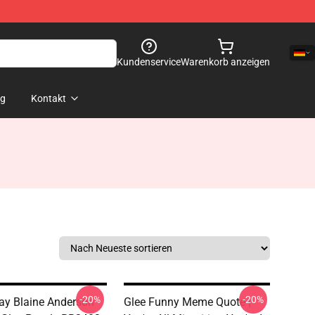
Kundenservice
Warenkorb anzeigen
og
Kontakt
-20%
-20%
y Blaine Anderson
Glee Funny Meme Quote |