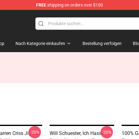
FREE
shipping on orders over $100
op
Nach Kategorie einkaufen
Bestellung verfolgen
Bl
-20%
-20%
arren Criss Jigsaw
Will Schuester, Ich Hasse
100% Ga