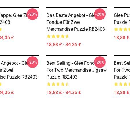
-20%
-20%
lappe. Glee Zitat
Das Beste Angebot - Glee
Glee Pu
B2403
Fondue Für Zwei
Puzzle
Merchandise Puzzle RB2403
34,36 £
18,88 £ 
18,88 £ - 34,36 £
-20%
-20%
 Angebot - Glee
Best Selling - Glee Fondue
Best Se
r Zwei
For Two Merchandise Jigsaw
For Two
ise Puzzle RB2403
Puzzle RB2403
Puzzle
34,36 £
18,88 £ - 34,36 £
18,88 £ 