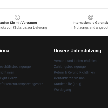
aufen Sie mit Vertrauen
Internationale Garanti
utz von Klicks bis zur Lieferung
Im Nutzungsland angebo
irma
Unsere Unterstützung
Versand und Lieferrichtlinien
Geschäftsbedingungen
Zahlungsbedingungen
ichtlinien
Return & Refund Richtlinien
ight Policy
Kontaktieren Sie uns
eferkettentransparenzgesetz
Kundenhilfe (FAQ)
Werdegang