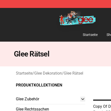
Glee Store - Official Glee Merchandise Shop
Startseite
Sh
Glee Rätsel
Startseite
/
Glee Dekoration
/
Glee Rätsel
PRODUKTKOLLEKTIONEN
Glee Zubehör
Copy Of D
Glee Rechtssachen