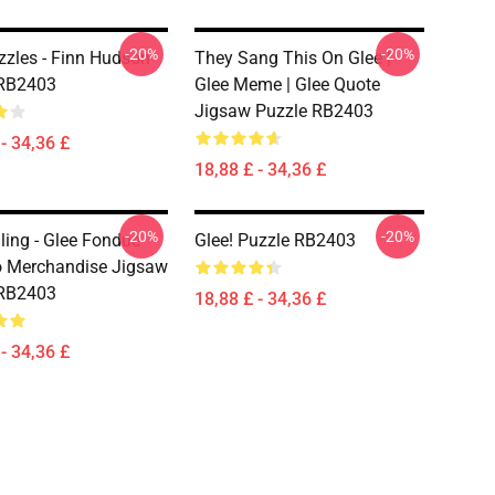
-20%
-20%
zzles - Finn Hudson
They Sang This On Glee |
 RB2403
Glee Meme | Glee Quote
Jigsaw Puzzle RB2403
- 34,36 £
18,88 £ - 34,36 £
-20%
-20%
lling - Glee Fondue
Glee! Puzzle RB2403
 Merchandise Jigsaw
 RB2403
18,88 £ - 34,36 £
- 34,36 £