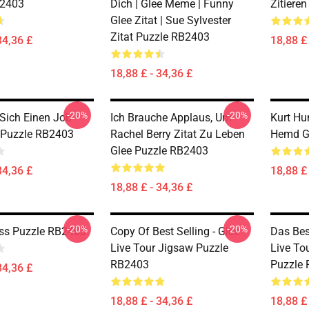
B2403
Dich | Glee Meme | Funny
Zitiere
Glee Zitat | Sue Sylvester
Zitat Puzzle RB2403
34,36 £
18,88 £ 
18,88 £ - 34,36 £
-20%
-20%
 Sich Einen Job
Ich Brauche Applaus, Um
Kurt H
t Puzzle RB2403
Rachel Berry Zitat Zu Leben
Hemd G
Glee Puzzle RB2403
34,36 £
18,88 £ 
18,88 £ - 34,36 £
-20%
-20%
iss Puzzle RB2403
Copy Of Best Selling - Glee
Das Bes
Live Tour Jigsaw Puzzle
Live To
RB2403
Puzzle
34,36 £
18,88 £ - 34,36 £
18,88 £ 