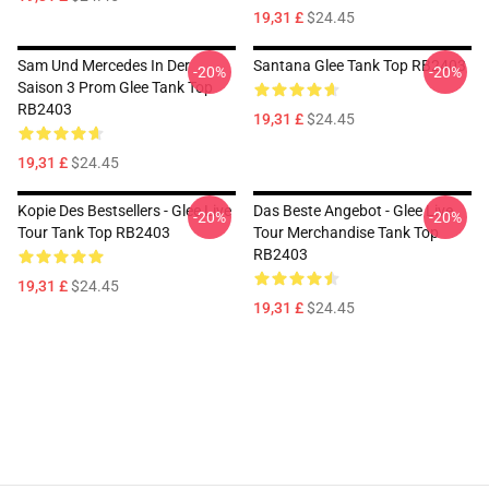
19,31 £
$24.45
Sam Und Mercedes In Der
Santana Glee Tank Top RB2403
-20%
-20%
Saison 3 Prom Glee Tank Top
RB2403
19,31 £
$24.45
19,31 £
$24.45
Kopie Des Bestsellers - Glee Live
Das Beste Angebot - Glee Live
-20%
-20%
Tour Tank Top RB2403
Tour Merchandise Tank Top
RB2403
19,31 £
$24.45
19,31 £
$24.45