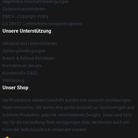
Allgemeine Geschäftsbedingungen
Datenschutzrichtlinien
DMCA - Copyright Policy
CA SB657: Lieferkettentransparenzgesetz
Unsere Unterstützung
Versand und Lieferrichtlinien
Zahlungsbedingungen
Return & Refund Richtlinien
Kontaktieren Sie uns
Kundenhilfe (FAQ)
Werdegang
Unser Shop
Die Produkte in diesem Geschäft werden von unserem erstklassigen
Team entworfen. Wir bieten eine große Auswahl an hochwertigen und
schönen Produkten, jede mit verschiedenen Designs. Diese sind nicht
nur für die Darstellung Ihres einzigartigen Stils, sie können auch als
Form der Selbstausdruck verwendet werden.