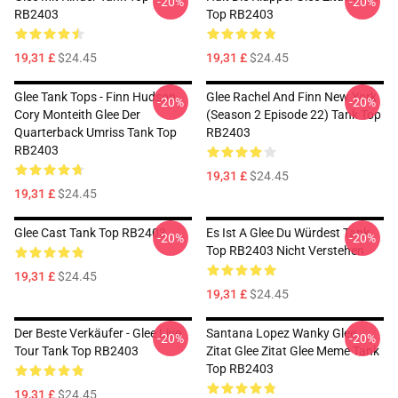
-20%
-20%
RB2403
Top RB2403
19,31 £
$24.45
19,31 £
$24.45
Glee Tank Tops - Finn Hudson
Glee Rachel And Finn New York
-20%
-20%
Cory Monteith Glee Der
(Season 2 Episode 22) Tank Top
Quarterback Umriss Tank Top
RB2403
RB2403
19,31 £
$24.45
19,31 £
$24.45
Glee Cast Tank Top RB2403
Es Ist A Glee Du Würdest Tank
-20%
-20%
Top RB2403 Nicht Verstehen
19,31 £
$24.45
19,31 £
$24.45
Der Beste Verkäufer - Glee Live
Santana Lopez Wanky Glee
-20%
-20%
Tour Tank Top RB2403
Zitat Glee Zitat Glee Meme Tank
Top RB2403
19,31 £
$24.45