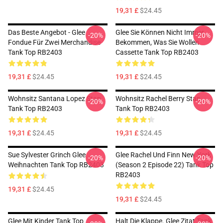
19,31 £
$24.45
Das Beste Angebot - Glee
Glee Sie Können Nicht Immer
-20%
-20%
Fondue Für Zwei Merchandise
Bekommen, Was Sie Wollen
Tank Top RB2403
Cassette Tank Top RB2403
19,31 £
$24.45
19,31 £
$24.45
Wohnsitz Santana Lopez Stan
Wohnsitz Rachel Berry Stan
-20%
-20%
Tank Top RB2403
Tank Top RB2403
19,31 £
$24.45
19,31 £
$24.45
Sue Sylvester Grinch Glee
Glee Rachel Und Finn New York
-20%
-20%
Weihnachten Tank Top RB2403
(Season 2 Episode 22) Tank Top
RB2403
19,31 £
$24.45
19,31 £
$24.45
Glee Mit Kinder Tank Top
Halt Die Klappe. Glee Zitat Tank