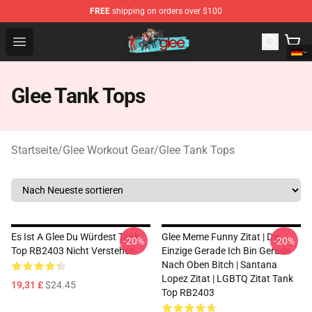
FREE
shipping on orders over $100
Glee Store - Official Glee Merchandise Shop
Open menu
Glee Tank Tops
Startseite
/
Glee Workout Gear
/
Glee Tank Tops
Es Ist A Glee Du Würdest Tank
Glee Meme Funny Zitat | Die
-20%
-20%
Top RB2403 Nicht Verstehen
Einzige Gerade Ich Bin Gerade
Nach Oben Bitch | Santana
Lopez Zitat | LGBTQ Zitat Tank
19,31 £
$24.45
Top RB2403