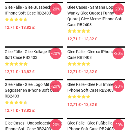
Glee Fälle - Glee Gussbecher
Glee Cases - Santana Lopez
-20%
-20%
IPhone Soft Case RB2403
Wanky Glee Quote | Funny Glee
Quote | Glee Meme IPhone Soft
Case RB2403
12,71 £ - 13,82 £
12,71 £ - 13,82 £
Glee Fälle - Glee Kollage IPhone
Glee Fälle - Glee ∞ IPhone Soft
-20%
-20%
Soft Case RB2403
Case RB2403
12,71 £ - 13,82 £
12,71 £ - 13,82 £
Glee Fälle - Glee Logo Mit Dem
Glee Fälle - Glee Für Immer
-20%
-20%
Gegossenen IPhone Soft Case
IPhone Soft Case RB2403
RB2403
12,71 £ - 13,82 £
12,71 £ - 13,82 £
Glee Cases - Unapologetic Gleek
Glee Fälle - Glee Fußballjacke
-20%
-20%
IPhone Soft Case RB2403
IPhone Soft Case RB2403