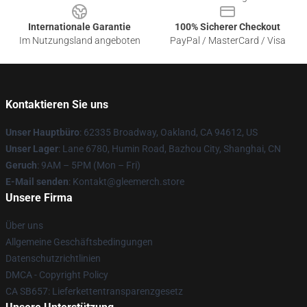
Internationale Garantie
100% Sicherer Checkout
Im Nutzungsland angeboten
PayPal / MasterCard / Visa
Kontaktieren Sie uns
Unser Hauptbüro
: 62335 Broadway, Oakland, CA 94612, US
Unser Lager
: Lane 6780, Humin Road, Bazhou City, Shanghai, CN
Geruch
: 9AM – 5PM (Mon – Fri)
E-Mail senden
: Kontakt@gleemerch.store
Unsere Firma
Über uns
Allgemeine Geschäftsbedingungen
Datenschutzrichtlinien
DMCA - Copyright Policy
CA SB657: Lieferkettentransparenzgesetz