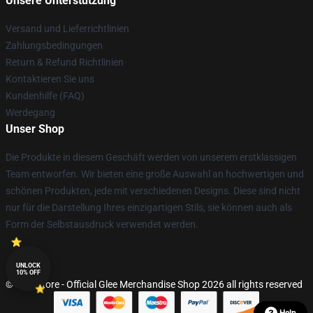
Unsere Unterstützung
Versand und Lieferrichtlinien
Zahlungsbedingungen
Return & Refund Richtlinien
Kontaktieren Sie uns
Kundenhilfe (FAQ)
Werdegang
Unser Shop
Die Produkte in diesem Geschäft werden von unserem erstklassigen
Team entworfen. Wir bieten eine große Auswahl an hochwertigen und
schönen Produkten, jede mit verschiedenen Designs. Diese sind nicht
nur für die Darstellung Ihres einzigartigen Stils, sie können auch als
Form der Selbstausdruck verwendet werden.
UNLOCK
10% OFF
© Glee Store - Official Glee Merchandise Shop 2026 all rights reserved