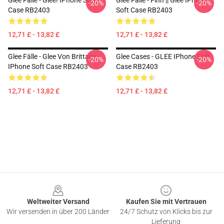
Glee Fälle - Glee! IPhone Soft
Glee Fälle - Finn || Glee IPhone
-20%
-20%
Case RB2403
Soft Case RB2403
12,71 £ - 13,82 £
12,71 £ - 13,82 £
Glee Fälle - Glee Von Brittany
Glee Cases - GLEE IPhone Soft
-20%
-20%
IPhone Soft Case RB2403
Case RB2403
12,71 £ - 13,82 £
12,71 £ - 13,82 £
Footer
Weltweiter Versand
Kaufen Sie mit Vertrauen
Wir versenden in über 200 Länder
24/7 Schutz von Klicks bis zur
Lieferung