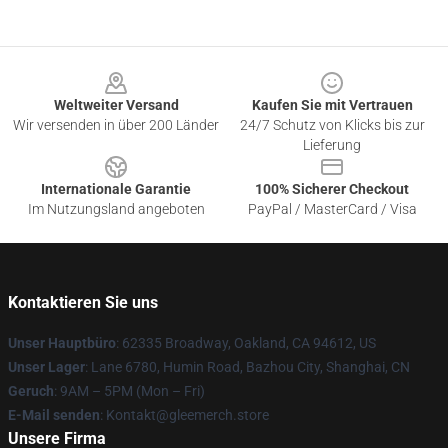
Footer
Weltweiter Versand
Kaufen Sie mit Vertrauen
Wir versenden in über 200 Länder
24/7 Schutz von Klicks bis zur
Lieferung
Internationale Garantie
100% Sicherer Checkout
Im Nutzungsland angeboten
PayPal / MasterCard / Visa
Kontaktieren Sie uns
Unser Hauptbüro
: 62335 Broadway, Oakland, CA 94612, US
Unser Lager
: Lane 6780, Humin Road, Bazhou City, Shanghai, CN
Geruch
: 9AM – 5PM (Mon – Fri)
E-Mail senden
: Kontakt@gleemerch.store
Unsere Firma