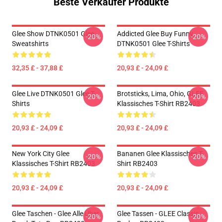
Beste Verkäufer Produkte
Glee Show DTNK0501 Glee
Addicted Glee Buy Funny
-20%
-20%
Sweatshirts
DTNK0501 Glee T-Shirts
32,35 £ - 37,88 £
20,93 £ - 24,09 £
Glee Live DTNK0501 Glee T-
Brotsticks, Lima, Ohio, GLEE
-20%
-20%
Shirts
Klassisches T-Shirt RB2403
20,93 £ - 24,09 £
20,93 £ - 24,09 £
New York City Glee
Bananen Glee Klassisches T-
-20%
-20%
Klassisches T-Shirt RB2403
Shirt RB2403
20,93 £ - 24,09 £
20,93 £ - 24,09 £
Glee Taschen - Glee Alle Über
Glee Tassen - GLEE Classic
-20%
-20%