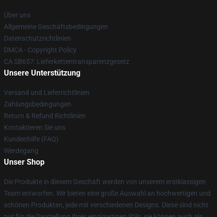
Über uns
Allgemeine Geschäftsbedingungen
Datenschutzrichtlinien
DMCA - Copyright Policy
CA SB657: Lieferkettentransparenzgesetz
Unsere Unterstützung
Versand und Lieferrichtlinien
Zahlungsbedingungen
Return & Refund Richtlinien
Kontaktieren Sie uns
Kundenhilfe (FAQ)
Werdegang
Unser Shop
Die Produkte in diesem Geschäft werden von unserem erstklassigen
Team entworfen. Wir bieten eine große Auswahl an hochwertigen und
schönen Produkten, jede mit verschiedenen Designs. Diese sind nicht
nur für die Darstellung Ihres einzigartigen Stils, sie können auch als