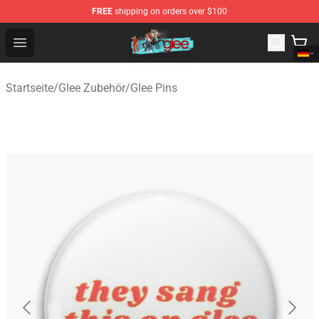
FREE
shipping on orders over $100
Glee Store - Official Glee Merchandise Shop
Open menu
Startseite
/
Glee Zubehör
/
Glee Pins