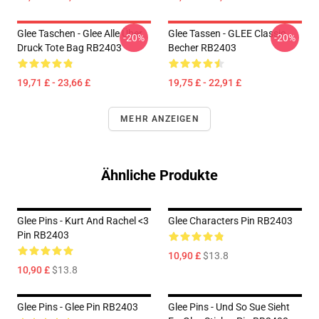
Glee Taschen - Glee Alle Über
Glee Tassen - GLEE Classic
-20%
-20%
Druck Tote Bag RB2403
Becher RB2403
19,71 £ - 23,66 £
19,75 £ - 22,91 £
MEHR ANZEIGEN
Ähnliche Produkte
Glee Pins - Kurt And Rachel <3
Glee Characters Pin RB2403
Pin RB2403
10,90 £
$13.8
10,90 £
$13.8
Glee Pins - Glee Pin RB2403
Glee Pins - Und So Sue Sieht