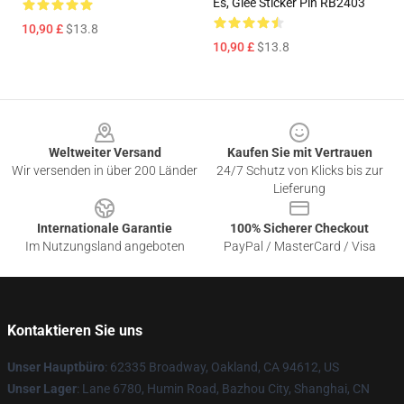
Es, Glee Sticker Pin RB2403
10,90 £
$13.8
10,90 £
$13.8
Footer
Weltweiter Versand
Kaufen Sie mit Vertrauen
Wir versenden in über 200 Länder
24/7 Schutz von Klicks bis zur
Lieferung
Internationale Garantie
100% Sicherer Checkout
Im Nutzungsland angeboten
PayPal / MasterCard / Visa
Kontaktieren Sie uns
Unser Hauptbüro
: 62335 Broadway, Oakland, CA 94612, US
Unser Lager
: Lane 6780, Humin Road, Bazhou City, Shanghai, CN