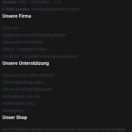
Geruch
: 9AM – 5PM (Mon – Fri)
E-Mail senden
: Kontakt@gleemerch.store
Unsere Firma
Über uns
Allgemeine Geschäftsbedingungen
Datenschutzrichtlinien
DMCA - Copyright Policy
CA SB657: Lieferkettentransparenzgesetz
Unsere Unterstützung
Versand und Lieferrichtlinien
Zahlungsbedingungen
Return & Refund Richtlinien
Kontaktieren Sie uns
Kundenhilfe (FAQ)
Werdegang
Unser Shop
Die Produkte in diesem Geschäft werden von unserem erstklassigen