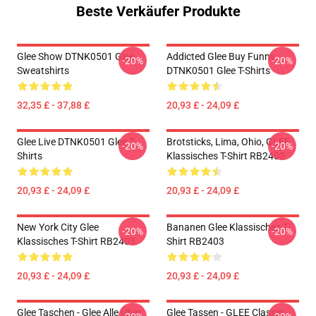
Beste Verkäufer Produkte
Glee Show DTNK0501 Glee
Addicted Glee Buy Funny
-20%
-20%
Sweatshirts
DTNK0501 Glee T-Shirts
32,35 £ - 37,88 £
20,93 £ - 24,09 £
Glee Live DTNK0501 Glee T-
Brotsticks, Lima, Ohio, GLEE
-20%
-20%
Shirts
Klassisches T-Shirt RB2403
20,93 £ - 24,09 £
20,93 £ - 24,09 £
New York City Glee
Bananen Glee Klassisches T-
-20%
-20%
Klassisches T-Shirt RB2403
Shirt RB2403
20,93 £ - 24,09 £
20,93 £ - 24,09 £
Glee Taschen - Glee Alle Über
Glee Tassen - GLEE Classic