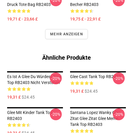
-20%
-20%
Druck Tote Bag RB2403
Becher RB2403
19,71 £ - 23,66 £
19,75 £ - 22,91 £
MEHR ANZEIGEN
Ähnliche Produkte
Es Ist A Glee Du Würdest Tank
Glee Cast Tank Top RB2403
-20%
-20%
Top RB2403 Nicht Verstehen
19,31 £
$24.45
19,31 £
$24.45
Glee Mit Kinder Tank Top
Santana Lopez Wanky Glee
-20%
-20%
RB2403
Zitat Glee Zitat Glee Meme
Tank Top RB2403