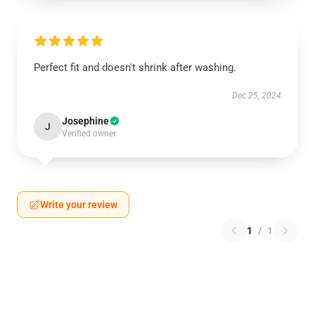
Perfect fit and doesn't shrink after washing.
Dec 25, 2024
Josephine
J
Verified owner
Write your review
1
/
1