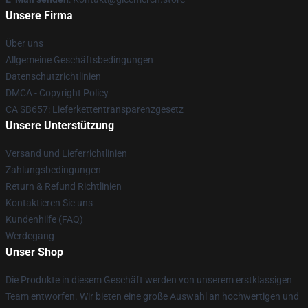
Unsere Firma
Über uns
Allgemeine Geschäftsbedingungen
Datenschutzrichtlinien
DMCA - Copyright Policy
CA SB657: Lieferkettentransparenzgesetz
Unsere Unterstützung
Versand und Lieferrichtlinien
Zahlungsbedingungen
Return & Refund Richtlinien
Kontaktieren Sie uns
Kundenhilfe (FAQ)
Werdegang
Unser Shop
Die Produkte in diesem Geschäft werden von unserem erstklassigen
Team entworfen. Wir bieten eine große Auswahl an hochwertigen und