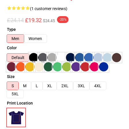
(1 customer reviews)
£24.14
£19.32
-20%
$24.45
Type
Men
Women
Color
Default
Size
S
M
L
XL
2XL
3XL
4XL
5XL
Print Location