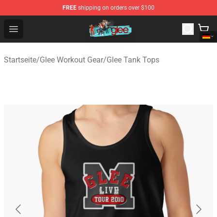
FREE
shipping on orders over $100
Glee Store - Official Glee Merchandise Shop
Open menu
Startseite
/
Glee Workout Gear
/
Glee Tank Tops