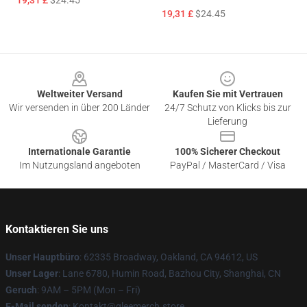
19,31 £
$24.45
19,31 £
$24.45
Footer
Weltweiter Versand
Kaufen Sie mit Vertrauen
Wir versenden in über 200 Länder
24/7 Schutz von Klicks bis zur
Lieferung
Internationale Garantie
100% Sicherer Checkout
Im Nutzungsland angeboten
PayPal / MasterCard / Visa
Kontaktieren Sie uns
Unser Hauptbüro
: 62335 Broadway, Oakland, CA 94612, US
Unser Lager
: Lane 6780, Humin Road, Bazhou City, Shanghai, CN
Geruch
: 9AM – 5PM (Mon – Fri)
E-Mail senden
: Kontakt@gleemerch.store