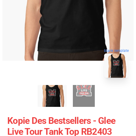
blank template
Kopie Des Bestsellers - Glee
Live Tour Tank Top RB2403