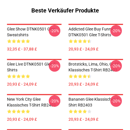
Beste Verkäufer Produkte
Glee Show DTNK0501 Glee
Addicted Glee Buy Funny
-20%
-20%
Sweatshirts
DTNK0501 Glee T-Shirts
32,35 £ - 37,88 £
20,93 £ - 24,09 £
Glee Live DTNK0501 Glee T-
Brotsticks, Lima, Ohio, GLEE
-20%
-20%
Shirts
Klassisches T-Shirt RB2403
20,93 £ - 24,09 £
20,93 £ - 24,09 £
New York City Glee
Bananen Glee Klassisches T-
-20%
-20%
Klassisches T-Shirt RB2403
Shirt RB2403
20,93 £ - 24,09 £
20,93 £ - 24,09 £