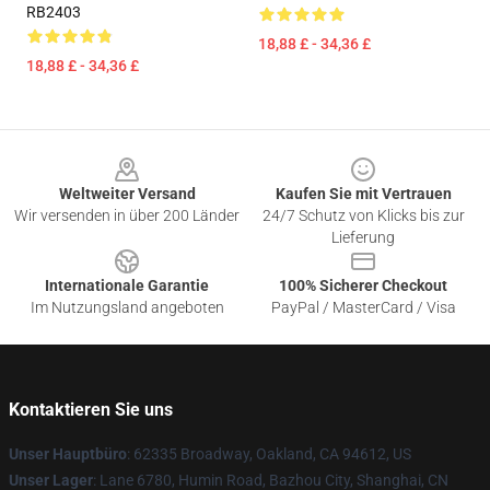
RB2403
18,88 £ - 34,36 £
18,88 £ - 34,36 £
Footer
Weltweiter Versand
Kaufen Sie mit Vertrauen
Wir versenden in über 200 Länder
24/7 Schutz von Klicks bis zur
Lieferung
Internationale Garantie
100% Sicherer Checkout
Im Nutzungsland angeboten
PayPal / MasterCard / Visa
Kontaktieren Sie uns
Unser Hauptbüro
: 62335 Broadway, Oakland, CA 94612, US
Unser Lager
: Lane 6780, Humin Road, Bazhou City, Shanghai, CN