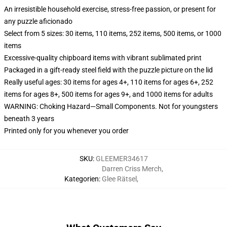
An irresistible household exercise, stress-free passion, or present for
any puzzle aficionado
Select from 5 sizes: 30 items, 110 items, 252 items, 500 items, or 1000
items
Excessive-quality chipboard items with vibrant sublimated print
Packaged in a gift-ready steel field with the puzzle picture on the lid
Really useful ages: 30 items for ages 4+, 110 items for ages 6+, 252
items for ages 8+, 500 items for ages 9+, and 1000 items for adults
WARNING: Choking Hazard—Small Components. Not for youngsters
beneath 3 years
Printed only for you whenever you order
SKU
:
GLEEMER34617
Darren Criss Merch
,
Kategorien
:
Glee Rätsel
,