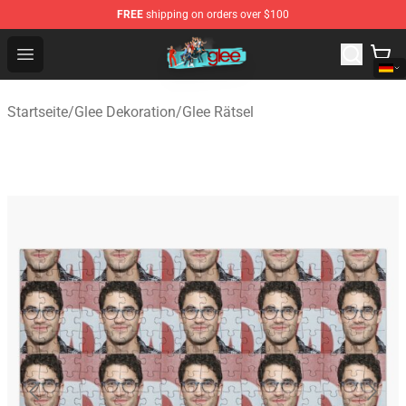
FREE
shipping on orders over $100
Glee Store - Official Glee Merchandise Shop
Open menu
Startseite
/
Glee Dekoration
/
Glee Rätsel