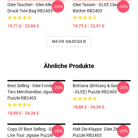
Glee Taschen - Glee Alle Über
Glee Tassen - GLEE Classic
-20%
-20%
Druck Tote Bag RB2403
Becher RB2403
19,71 £ - 23,66 £
19,75 £ - 22,91 £
MEHR ANZEIGEN
Ähnliche Produkte
Best Selling - Glee Fondue For
Brittana (Brittany & Santana)
-20%
-20%
Two Merchandise Jigsaw
- GLEE) Puzzle RB2403
Puzzle RB2403
18,88 £ - 34,36 £
18,88 £ - 34,36 £
Copy Of Best Selling - Glee
Halt Die Klappe. Glee Zitat
-20%
-20%
Live Tour Jigsaw Puzzle
Puzzle RB2403