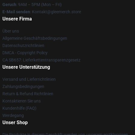
Geruch
: 9AM – 5PM (Mon – Fri)
E-Mail senden
: Kontakt@gleemerch.store
Unsere Firma
Über uns
Allgemeine Geschäftsbedingungen
Datenschutzrichtlinien
DMCA - Copyright Policy
CA SB657: Lieferkettentransparenzgesetz
Unsere Unterstützung
Versand und Lieferrichtlinien
Zahlungsbedingungen
Return & Refund Richtlinien
Kontaktieren Sie uns
Kundenhilfe (FAQ)
Werdegang
Unser Shop
Die Produkte in diesem Geschäft werden von unserem erstklassigen