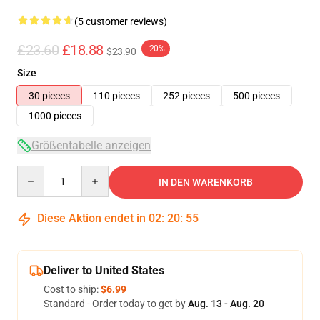
(5 customer reviews)
£23.60
£18.88
-20%
$23.90
Size
30 pieces
110 pieces
252 pieces
500 pieces
1000 pieces
Größentabelle anzeigen
Quantity
IN DEN WARENKORB
Diese Aktion endet in
02
:
20
:
54
Deliver to United States
Cost to ship:
$6.99
Standard - Order today to get by
Aug. 13 - Aug. 20