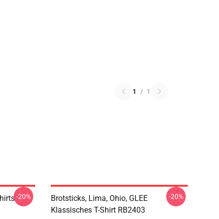
1
/
1
-20%
-20%
hirts
Brotsticks, Lima, Ohio, GLEE
Klassisches T-Shirt RB2403