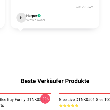
Dec 20, 2024
Harper
H
Verified owner
Beste Verkäufer Produkte
-20%
 Glee Buy Funny DTNK0501
Glee Live DTNK0501 Glee T-S
rts