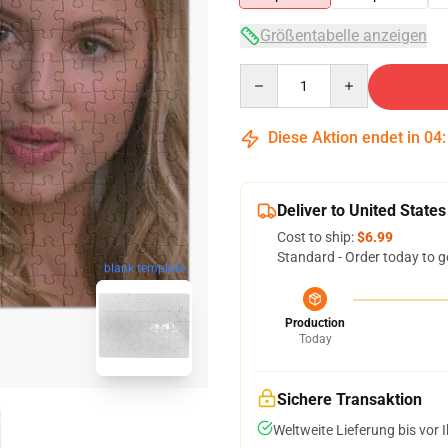
Größentabelle anzeigen
Quantity
Diese Aktion endet in
04
Deliver to United States
Cost to ship:
$6.99
Standard - Order today to g
blank template
Production
Today
Sichere Transaktion
Weltweite Lieferung bis vor I