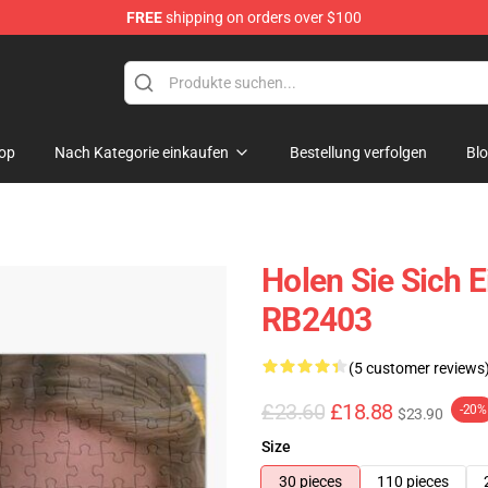
FREE
shipping on orders over $100
op
Nach Kategorie einkaufen
Bestellung verfolgen
Bl
Holen Sie Sich E
RB2403
(5 customer reviews
£23.60
£18.88
-20%
$23.90
Size
30 pieces
110 pieces