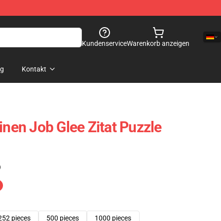
Kundenservice
Warenkorb anzeigen
og
Kontakt
inen Job Glee Zitat Puzzle
)
252 pieces
500 pieces
1000 pieces