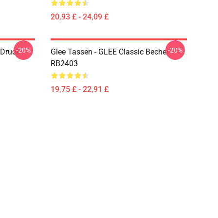
20,93 £ - 24,09 £
-20%
-20%
 Druck
Glee Tassen - GLEE Classic Becher
RB2403
19,75 £ - 22,91 £