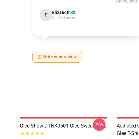
Dec 20, 2024
Elizabeth
E
Verified owner
Write your review
-20%
Glee Show DTNK0501 Glee Sweatshirts
Addicted
Glee T-Shi