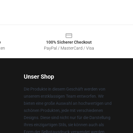
e
100% Sicherer Checkout
ten
PayPal / MasterCard / Visa
Unser Shop
Die Produkte in diesem Geschäft werden von
unserem erstklassigen Team entworfen. Wir
bieten eine große Auswahl an hochwertigen und
schönen Produkten, jede mit verschiedenen
Designs. Diese sind nicht nur für die Darstellung
Ihres einzigartigen Stils, sie können auch als
Form der Selbstausdruck verwendet werden.