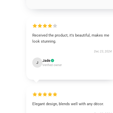
Received the product, it's beautiful, makes me
look stunning.
Dec 23, 2024
Jade
J
Verified owner
Elegant design, blends well with any décor.