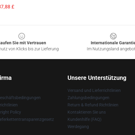
37,88 £
aufen Sie mit Vertrauen
Internationale Garanti
utz von Klicks bis zur Lieferung
Im Nutzungsland angebo
irma
Unsere Unterstützung
Versand und Lieferrichtlinien
Geschäftsbedingungen
Zahlungsbedingungen
ichtlinien
Return & Refund Richtlinien
ight Policy
Kontaktieren Sie uns
eferkettentransparenzgesetz
Kundenhilfe (FAQ)
Werdegang