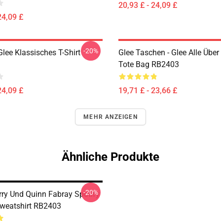
20,93 £ - 24,09 £
24,09 £
-20%
lee Klassisches T-Shirt
Glee Taschen - Glee Alle Über
Tote Bag RB2403
24,09 £
19,71 £ - 23,66 £
MEHR ANZEIGEN
Ähnliche Produkte
-20%
rry Und Quinn Fabray Spotify
Sweatshirt RB2403