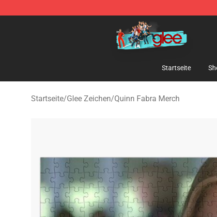
Glee Store - Official Glee Merchandise Shop
Startseite
Sh
Startseite
/
Glee Zeichen
/
Quinn Fabra Merch