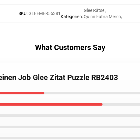
Glee Rätsel
,
SKU
:
GLEEMER55381
Kategorien
:
Quinn Fabra Merch
,
What Customers Say
 einen Job Glee Zitat Puzzle RB2403