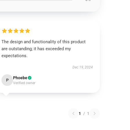
The design and functionality of this product
are outstanding; it has exceeded my
expectations.
Dec 19, 2024
Phoebe
P
Verified owner
1
/
1