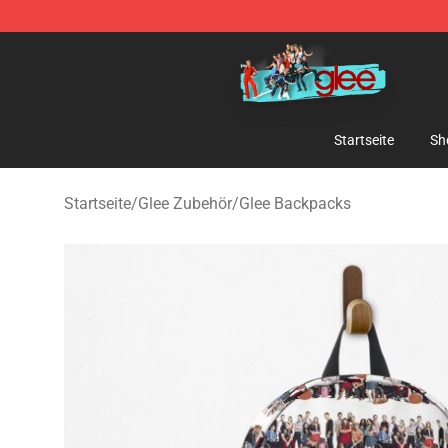
Glee Store - Official Glee Merchandise Shop
Startseite
Sh
Startseite
/
Glee Zubehör
/
Glee Backpacks