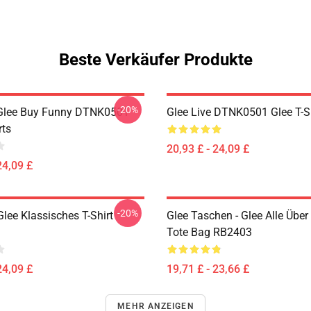
Beste Verkäufer Produkte
-20%
 Glee Buy Funny DTNK0501
Glee Live DTNK0501 Glee T-S
rts
20,93 £ - 24,09 £
24,09 £
-20%
lee Klassisches T-Shirt
Glee Taschen - Glee Alle Über
Tote Bag RB2403
24,09 £
19,71 £ - 23,66 £
MEHR ANZEIGEN