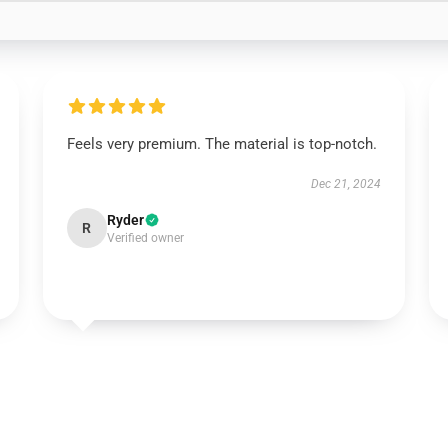
Feels very premium. The material is top-notch.
Dec 21, 2024
Ryder
R
Verified owner