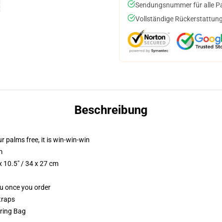
Sendungsnummer für alle Pak
Vollständige Rückerstattung
Beschreibung
ur palms free, it is win-win-win
m
 10.5" / 34 x 27 cm
ou once you order
traps
tring Bag