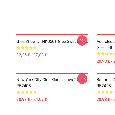
-20%
Glee Show DTNK0501 Glee Sweatshirts
Addicted
Glee T-Shi
32,35 £ - 37,88 £
20,93 £ - 
-20%
New York City Glee Klassisches T-Shirt
Bananen G
RB2403
RB2403
20,93 £ - 24,09 £
20,93 £ - 