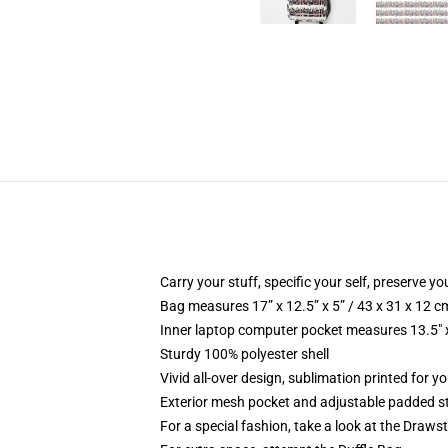
Carry your stuff, specific your self, preserve yo
Bag measures 17” x 12.5” x 5” / 43 x 31 x 12 c
Inner laptop computer pocket measures 13.5" x
Sturdy 100% polyester shell
Vivid all-over design, sublimation printed for y
Exterior mesh pocket and adjustable padded s
For a special fashion, take a look at the Draws