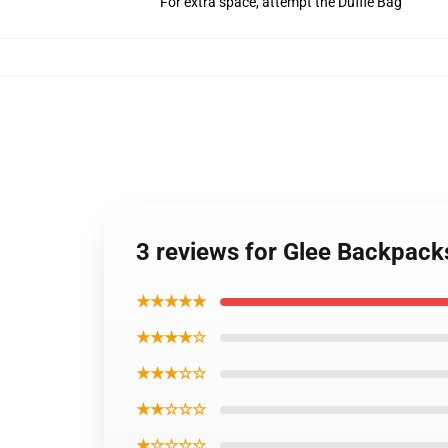
For extra space, attempt the Duffle Bag
3 reviews for Glee Backpac
★★★★★
★★★★☆
★★★☆☆
★★☆☆☆
★☆☆☆☆