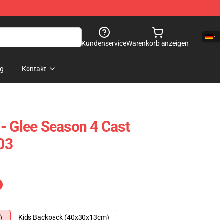
Kundenservice
Warenkorb anzeigen
og
Kontakt
- Glee Season 4 Cast
03
)
)
Kids Backpack (40x30x13cm)