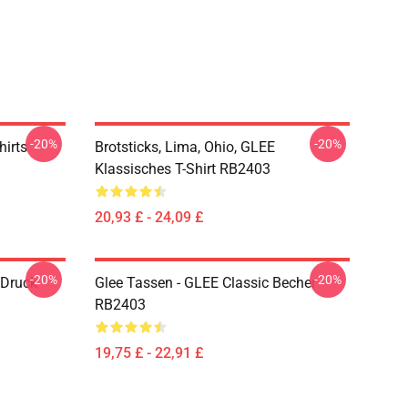
-20%
-20%
hirts
Brotsticks, Lima, Ohio, GLEE
Klassisches T-Shirt RB2403
20,93 £ - 24,09 £
-20%
-20%
 Druck
Glee Tassen - GLEE Classic Becher
RB2403
19,75 £ - 22,91 £