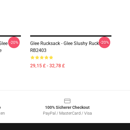
-20%
-20%
Glee
Glee Rucksack - Glee Slushy Rucksack
e
RB2403
29,15 £ - 32,78 £
e
100% Sicherer Checkout
ten
PayPal / MasterCard / Visa