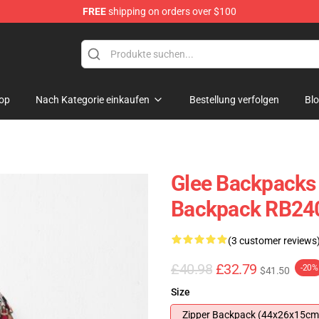
FREE
shipping on orders over $100
op
Nach Kategorie einkaufen
Bestellung verfolgen
Bl
Glee Backpacks 
Backpack RB24
(3 customer reviews
£40.98
£32.79
-20%
$41.50
Size
Zipper Backpack (44x26x15cm