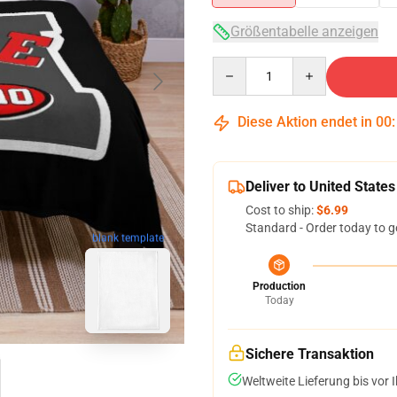
Größentabelle anzeigen
Quantity
Diese Aktion endet in
00
Deliver to United States
Cost to ship:
$6.99
Standard - Order today to g
blank template
Production
Today
Sichere Transaktion
Weltweite Lieferung bis vor I