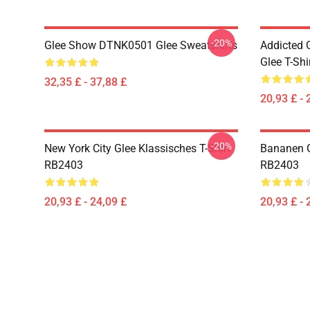
-20%
Glee Show DTNK0501 Glee Sweatshirts
Addicted
Glee T-Shi
32,35 £ - 37,88 £
20,93 £ - 
-20%
New York City Glee Klassisches T-Shirt
Bananen G
RB2403
RB2403
20,93 £ - 24,09 £
20,93 £ - 