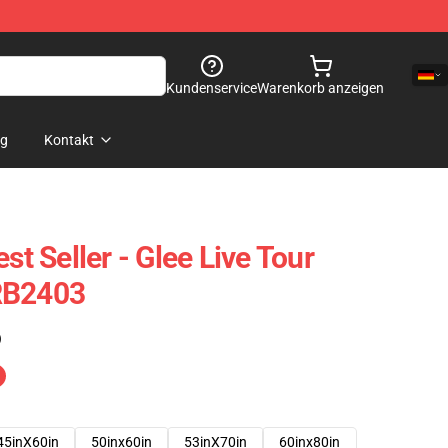
Kundenservice
Warenkorb anzeigen
og
Kontakt
st Seller - Glee Live Tour
RB2403
)
45inX60in
50inx60in
53inX70in
60inx80in