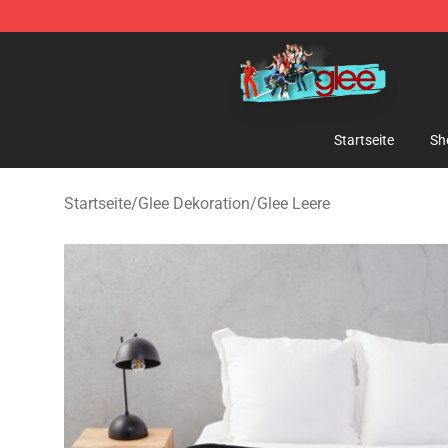
Glee Store - Official Glee Merchandise Shop
Startseite
Sh
Startseite
/
Glee Dekoration
/
Glee Leere