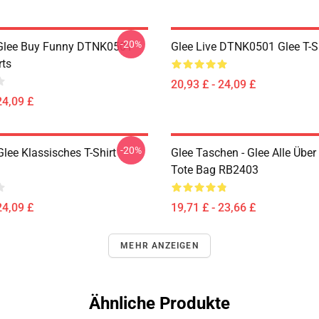
-20%
 Glee Buy Funny DTNK0501
Glee Live DTNK0501 Glee T-S
rts
20,93 £ - 24,09 £
24,09 £
-20%
lee Klassisches T-Shirt
Glee Taschen - Glee Alle Über
Tote Bag RB2403
24,09 £
19,71 £ - 23,66 £
MEHR ANZEIGEN
Ähnliche Produkte