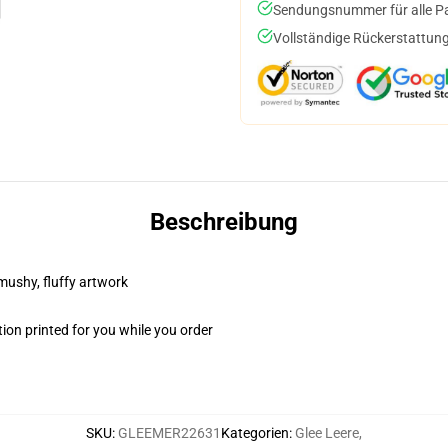
Sendungsnummer für alle Pak
Vollständige Rückerstattung
Beschreibung
 mushy, fluffy artwork
ion printed for you while you order
SKU
:
GLEEMER22631
Kategorien
:
Glee Leere
,