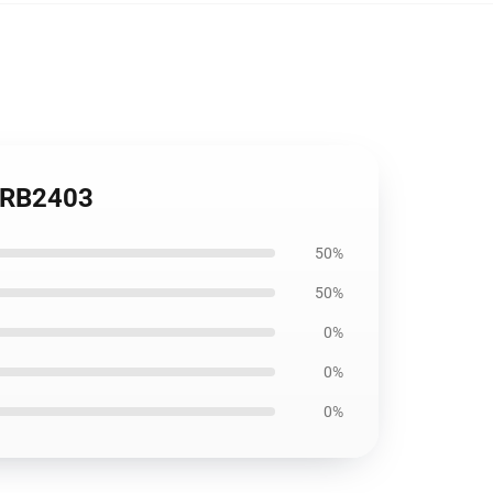
t RB2403
50%
50%
0%
0%
0%