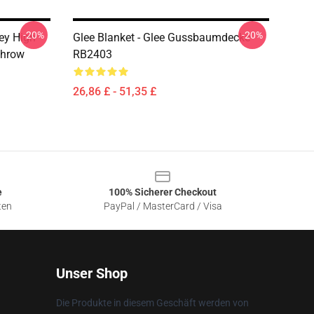
-20%
-20%
ley High
Glee Blanket - Glee Gussbaumdecke
Throw
RB2403
26,86 £ - 51,35 £
e
100% Sicherer Checkout
ten
PayPal / MasterCard / Visa
Unser Shop
Die Produkte in diesem Geschäft werden von