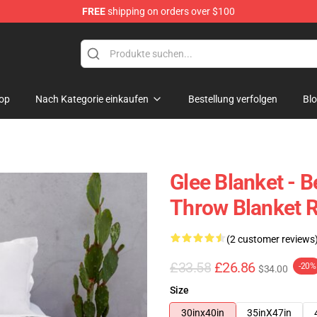
FREE
shipping on orders over $100
op
Nach Kategorie einkaufen
Bestellung verfolgen
Bl
Glee Blanket - Be
Throw Blanket 
(2 customer reviews
£33.58
£26.86
-20%
$34.00
Size
30inx40in
35inX47in