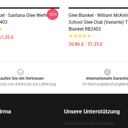
-20%
ket - Santana Glee Werfen Sie
Glee Blanket - William McKin
2403
School Glee Club (Variante) 
Blanket RB2403
51,35 £
26,86 £ - 51,35 £
aufen Sie mit Vertrauen
Internationale Garanti
utz von Klicks bis zur Lieferung
Im Nutzungsland angebo
irma
Unsere Unterstützung
Versand und Lieferrichtlinien