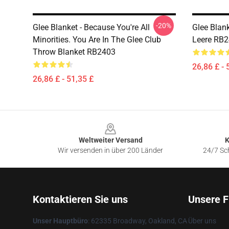
-20%
Glee Blanket - Because You're All
Glee Blan
Minorities. You Are In The Glee Club
Leere RB
Throw Blanket RB2403
26,86 £ - 
26,86 £ - 51,35 £
Footer
Weltweiter Versand
K
Wir versenden in über 200 Länder
24/7 Sch
Kontaktieren Sie uns
Unsere F
Unser Hauptbüro
: 62335 Broadway, Oakland, CA
Über uns