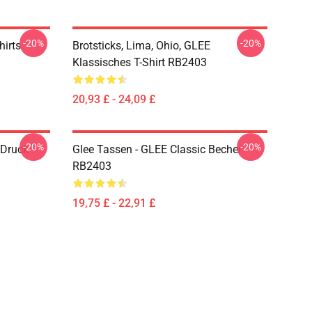
-20%
-20%
hirts
Brotsticks, Lima, Ohio, GLEE
Klassisches T-Shirt RB2403
20,93 £ - 24,09 £
-20%
-20%
 Druck
Glee Tassen - GLEE Classic Becher
RB2403
19,75 £ - 22,91 £