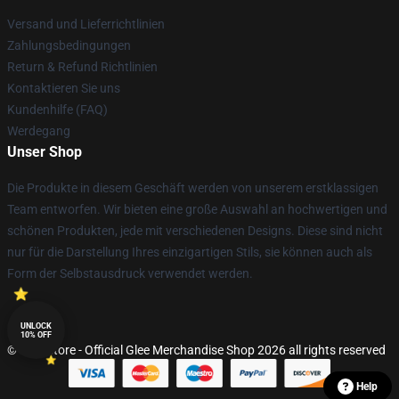
Versand und Lieferrichtlinien
Zahlungsbedingungen
Return & Refund Richtlinien
Kontaktieren Sie uns
Kundenhilfe (FAQ)
Werdegang
Unser Shop
Die Produkte in diesem Geschäft werden von unserem erstklassigen
Team entworfen. Wir bieten eine große Auswahl an hochwertigen und
schönen Produkten, jede mit verschiedenen Designs. Diese sind nicht
nur für die Darstellung Ihres einzigartigen Stils, sie können auch als
Form der Selbstausdruck verwendet werden.
UNLOCK
10% OFF
© Glee Store - Official Glee Merchandise Shop 2026 all rights reserved
Help