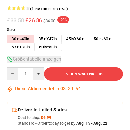
(1 customer reviews)
£33.58
£26.86
-20%
$34.00
Size
30inx40in
35inX47in
45inX60in
50inx60in
53inX70in
60inx80in
Größentabelle anzeigen
Quantity
IN DEN WARENKORB
Diese Aktion endet in
03
:
29
:
54
Deliver to United States
Cost to ship:
$6.99
Standard - Order today to get by
Aug. 15 - Aug. 22