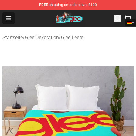
FREE
shipping on orders over $100
Glee Store - Official Glee Merchandise Shop
Open menu
Startseite
/
Glee Dekoration
/
Glee Leere