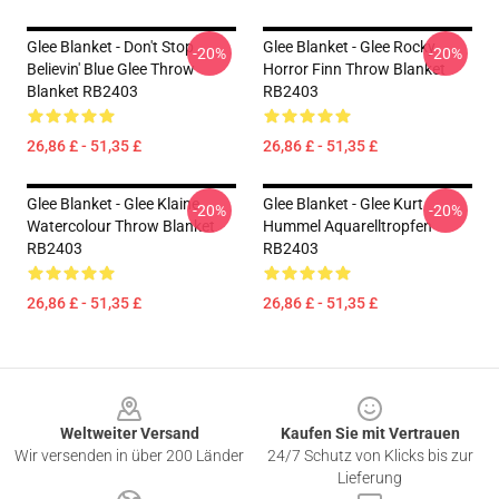
Glee Blanket - Don't Stop
Glee Blanket - Glee Rocky
-20%
-20%
Believin' Blue Glee Throw
Horror Finn Throw Blanket
Blanket RB2403
RB2403
26,86 £ - 51,35 £
26,86 £ - 51,35 £
Glee Blanket - Glee Klaine
Glee Blanket - Glee Kurt
-20%
-20%
Watercolour Throw Blanket
Hummel Aquarelltropfen
RB2403
RB2403
26,86 £ - 51,35 £
26,86 £ - 51,35 £
Footer
Weltweiter Versand
Kaufen Sie mit Vertrauen
Wir versenden in über 200 Länder
24/7 Schutz von Klicks bis zur
Lieferung