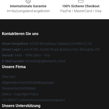
Internationale Garantie
100% Sicherer Checkout
Im Nutzungsland angeboten
PayPal / MasterCard / Visa
Kontaktieren Sie uns
Unser Hauptbüro
: 62335 Broadway, Oakland, CA 94612, US
Unser Lager
: Lane 6780, Humin Road, Bazhou City, Shanghai, CN
Geruch
: 9AM – 5PM (Mon – Fri)
E-Mail senden
: Kontakt@gleemerch.store
Unsere Firma
Über uns
Allgemeine Geschäftsbedingungen
Datenschutzrichtlinien
DMCA - Copyright Policy
CA SB657: Lieferkettentransparenzgesetz
Unsere Unterstützung