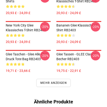
Shirts
Klassisches T-Shirt RB2403
20,93 £ - 24,09 £
20,93 £ - 24,09 £
New York City Glee
Bananen Glee Klassisches T-
-20%
-20%
Klassisches T-Shirt RB2403
Shirt RB2403
20,93 £ - 24,09 £
20,93 £ - 24,09 £
Glee Taschen - Glee Alle Über
Glee Tassen - GLEE Classic
-20%
-20%
Druck Tote Bag RB2403
Becher RB2403
19,71 £ - 23,66 £
19,75 £ - 22,91 £
MEHR ANZEIGEN
Ähnliche Produkte