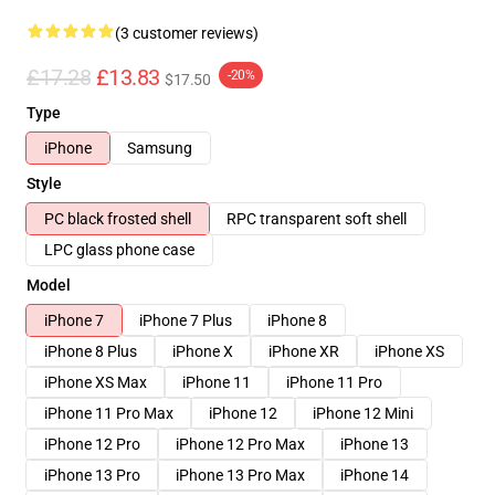
(3 customer reviews)
£17.28
£13.83
-20%
$17.50
Type
iPhone
Samsung
Style
PC black frosted shell
RPC transparent soft shell
LPC glass phone case
Model
iPhone 7
iPhone 7 Plus
iPhone 8
iPhone 8 Plus
iPhone X
iPhone XR
iPhone XS
iPhone XS Max
iPhone 11
iPhone 11 Pro
iPhone 11 Pro Max
iPhone 12
iPhone 12 Mini
iPhone 12 Pro
iPhone 12 Pro Max
iPhone 13
iPhone 13 Pro
iPhone 13 Pro Max
iPhone 14