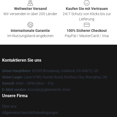
Weltweiter Versand
Kaufen Sie mit Vertrauen
Wir versenden in über 200 Länder
24/7 Schutz von Klicks bis zur
Lieferung
Internationale Garantie
100% Sicherer Checkout
Im Nutzungsland angeboten
PayPal / MasterCard / Visa
Kontaktieren Sie uns
Unser Hauptbüro
: 62335 Broadway, Oakland, CA 94612, US
Unser Lager
: Lane 6780, Humin Road, Bazhou City, Shanghai, CN
Geruch
: 9AM – 5PM (Mon – Fri)
E-Mail senden
: Kontakt@gleemerch.store
Unsere Firma
Über uns
Allgemeine Geschäftsbedingungen