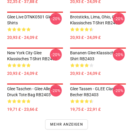
32,35 £ - 37,88 £
20,93 £ - 24,09 £
Glee Live DTNK0501 Glee T-
Brotsticks, Lima, Ohio, GLEE
-20%
-20%
Shirts
Klassisches T-Shirt RB2403
20,93 £ - 24,09 £
20,93 £ - 24,09 £
New York City Glee
Bananen Glee Klassisches T-
-20%
-20%
Klassisches T-Shirt RB2403
Shirt RB2403
20,93 £ - 24,09 £
20,93 £ - 24,09 £
Glee Taschen - Glee Alle Über
Glee Tassen - GLEE Classic
-20%
-20%
Druck Tote Bag RB2403
Becher RB2403
19,71 £ - 23,66 £
19,75 £ - 22,91 £
MEHR ANZEIGEN