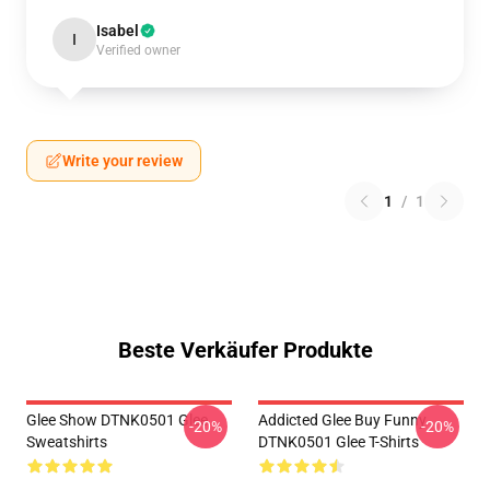
Isabel
I
Verified owner
Write your review
1
/
1
Beste Verkäufer Produkte
Glee Show DTNK0501 Glee
Addicted Glee Buy Funny
-20%
-20%
Sweatshirts
DTNK0501 Glee T-Shirts