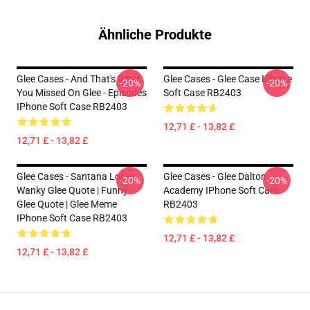
Ähnliche Produkte
Glee Cases - And That's What
Glee Cases - Glee Case IPhone
-20%
-20%
You Missed On Glee - Episodes
Soft Case RB2403
IPhone Soft Case RB2403
12,71 £ - 13,82 £
12,71 £ - 13,82 £
Glee Cases - Santana Lopez
Glee Cases - Glee Dalton
-20%
-20%
Wanky Glee Quote | Funny
Academy IPhone Soft Case
Glee Quote | Glee Meme
RB2403
IPhone Soft Case RB2403
12,71 £ - 13,82 £
12,71 £ - 13,82 £
Footer