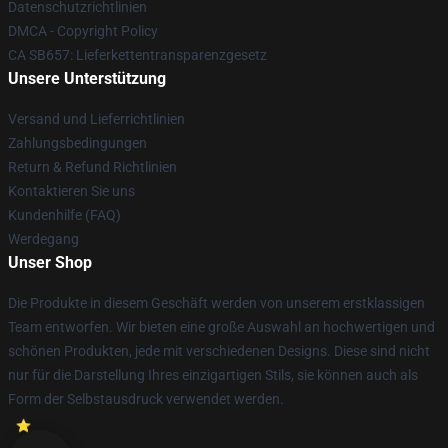
Datenschutzrichtlinien
DMCA - Copyright Policy
CA SB657: Lieferkettentransparenzgesetz
Unsere Unterstützung
Versand und Lieferrichtlinien
Zahlungsbedingungen
Return & Refund Richtlinien
Kontaktieren Sie uns
Kundenhilfe (FAQ)
Werdegang
Unser Shop
Die Produkte in diesem Geschäft werden von unserem erstklassigen
Team entworfen. Wir bieten eine große Auswahl an hochwertigen und
schönen Produkten, jede mit verschiedenen Designs. Diese sind nicht
nur für die Darstellung Ihres einzigartigen Stils, sie können auch als
Form der Selbstausdruck verwendet werden.