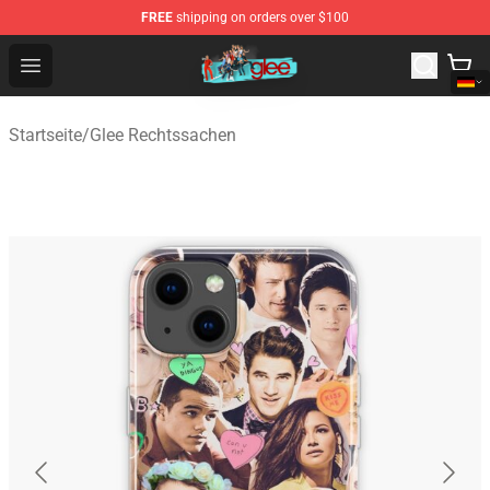
FREE
shipping on orders over $100
Glee Store - Official Glee Merchandise Shop
Open menu
Startseite
/
Glee Rechtssachen