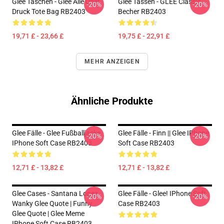
Glee Taschen - Glee Alle Über
Glee Tassen - GLEE Classic
-20%
-20%
Druck Tote Bag RB2403
Becher RB2403
19,71 £ - 23,66 £
19,75 £ - 22,91 £
MEHR ANZEIGEN
Ähnliche Produkte
Glee Fälle - Glee Fußballjacke
Glee Fälle - Finn || Glee IPhone
-20%
-20%
IPhone Soft Case RB2403
Soft Case RB2403
12,71 £ - 13,82 £
12,71 £ - 13,82 £
Glee Cases - Santana Lopez
Glee Fälle - Glee! IPhone Soft
-20%
-20%
Wanky Glee Quote | Funny
Case RB2403
Glee Quote | Glee Meme
IPhone Soft Case RB2403