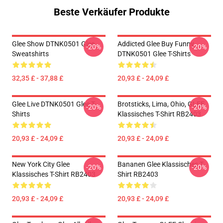
Beste Verkäufer Produkte
Glee Show DTNK0501 Glee
Addicted Glee Buy Funny
-20%
-20%
Sweatshirts
DTNK0501 Glee T-Shirts
32,35 £ - 37,88 £
20,93 £ - 24,09 £
Glee Live DTNK0501 Glee T-
Brotsticks, Lima, Ohio, GLEE
-20%
-20%
Shirts
Klassisches T-Shirt RB2403
20,93 £ - 24,09 £
20,93 £ - 24,09 £
New York City Glee
Bananen Glee Klassisches T-
-20%
-20%
Klassisches T-Shirt RB2403
Shirt RB2403
20,93 £ - 24,09 £
20,93 £ - 24,09 £