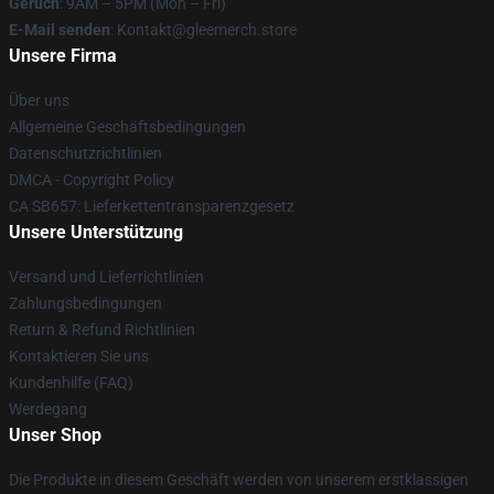
Geruch
: 9AM – 5PM (Mon – Fri)
E-Mail senden
: Kontakt@gleemerch.store
Unsere Firma
Über uns
Allgemeine Geschäftsbedingungen
Datenschutzrichtlinien
DMCA - Copyright Policy
CA SB657: Lieferkettentransparenzgesetz
Unsere Unterstützung
Versand und Lieferrichtlinien
Zahlungsbedingungen
Return & Refund Richtlinien
Kontaktieren Sie uns
Kundenhilfe (FAQ)
Werdegang
Unser Shop
Die Produkte in diesem Geschäft werden von unserem erstklassigen