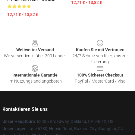
12,71 £ - 13,82 £
12,71 £ - 13,82 £
Footer
Weltweiter Versand
Kaufen Sie mit Vertrauen
Wir versenden in über 200 Länder
24/7 Schutz von Klicks bis zur
Lieferung
Internationale Garantie
100% Sicherer Checkout
Im Nutzungsland angeboten
PayPal / MasterCard / Visa
Kontaktieren Sie uns
Unser Hauptbüro
: 62335 Broadway, Oakland, CA 94612, US
Unser Lager
: Lane 6780, Humin Road, Bazhou City, Shanghai, CN