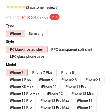
(2 customer reviews)
£17.28
£13.83
-20%
$17.50
Type
iPhone
Samsung
Style
PC black frosted shell
RPC transparent soft shell
LPC glass phone case
Model
iPhone 7
iPhone 7 Plus
iPhone 8
iPhone 8 Plus
iPhone X
iPhone XR
iPhone XS
iPhone XS Max
iPhone 11
iPhone 11 Pro
iPhone 11 Pro Max
iPhone 12
iPhone 12 Mini
iPhone 12 Pro
iPhone 12 Pro Max
iPhone 13
iPhone 13 Pro
iPhone 13 Pro Max
iPhone 14