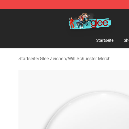
Glee Store - Official Glee Merchandise Shop
Startseite
Sh
Startseite
/
Glee Zeichen
/
Will Schuester Merch