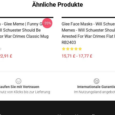
Ähnliche Produkte
-20%
 - Glee Meme | Funny Glee
Glee Face Masks - Will Schue
ll Schuester Should Be
Memes - Will Schuester Shou
For War Crimes Classic Mug
Arrested For War Crimes Flat
RB2403
22,91 £
15,71 £ - 17,77 £
aufen Sie mit Vertrauen
Internationale Garanti
utz von Klicks bis zur Lieferung
Im Nutzungsland angebo