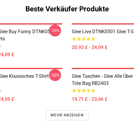
Beste Verkäufer Produkte
-20%
 Glee Buy Funny DTNK0501
Glee Live DTNK0501 Glee T-S
rts
20,93 £ - 24,09 £
24,09 £
-20%
lee Klassisches T-Shirt
Glee Taschen - Glee Alle Über
Tote Bag RB2403
24,09 £
19,71 £ - 23,66 £
MEHR ANZEIGEN