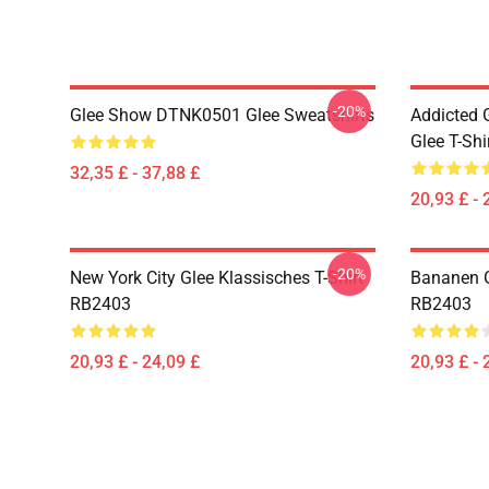
-20%
Glee Show DTNK0501 Glee Sweatshirts
Addicted
Glee T-Shi
32,35 £ - 37,88 £
20,93 £ - 
-20%
New York City Glee Klassisches T-Shirt
Bananen G
RB2403
RB2403
20,93 £ - 24,09 £
20,93 £ - 