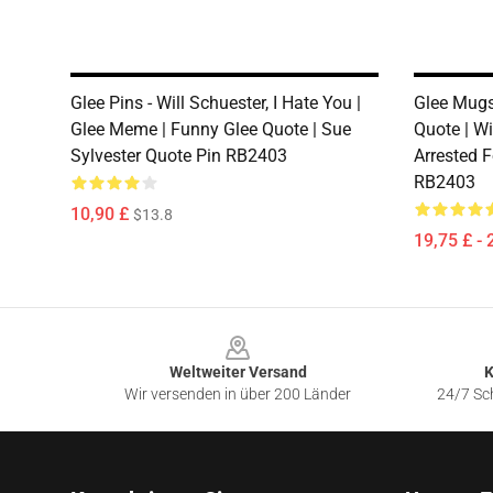
Glee Pins - Will Schuester, I Hate You |
Glee Mugs
Glee Meme | Funny Glee Quote | Sue
Quote | Wi
Sylvester Quote Pin RB2403
Arrested 
RB2403
10,90 £
$13.8
19,75 £ - 
Footer
Weltweiter Versand
K
Wir versenden in über 200 Länder
24/7 Sch