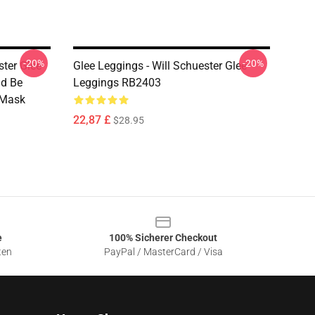
-20%
-20%
ster Glee
Glee Leggings - Will Schuester Glee
ld Be
Leggings RB2403
 Mask
22,87 £
$28.95
e
100% Sicherer Checkout
ten
PayPal / MasterCard / Visa