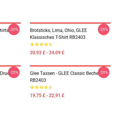
-20%
-20%
hirts
Brotsticks, Lima, Ohio, GLEE
Klassisches T-Shirt RB2403
20,93 £ - 24,09 £
-20%
-20%
 Druck
Glee Tassen - GLEE Classic Becher
RB2403
19,75 £ - 22,91 £