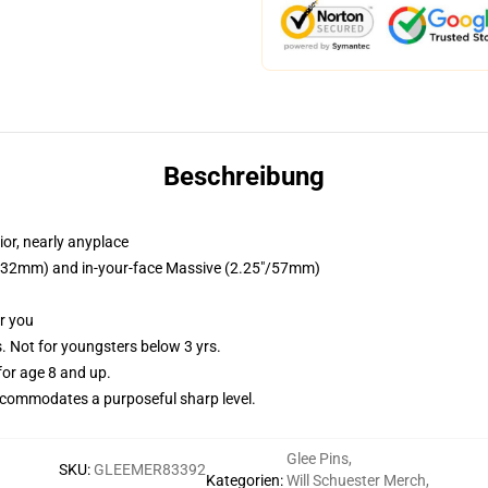
Beschreibung
or, nearly anyplace
25"/32mm) and in-your-face Massive (2.25"/57mm)
or you
Not for youngsters below 3 yrs.
or age 8 and up.
commodates a purposeful sharp level.
Glee Pins
,
SKU
:
GLEEMER83392
Kategorien
:
Will Schuester Merch
,