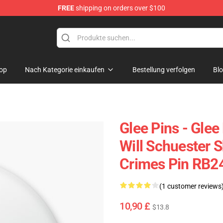
FREE
shipping on orders over $100
op
Nach Kategorie einkaufen
Bestellung verfolgen
Bl
Glee Pins - Glee
Will Schuester 
Crimes Pin RB2
(1 customer reviews
10,90 £
$13.8