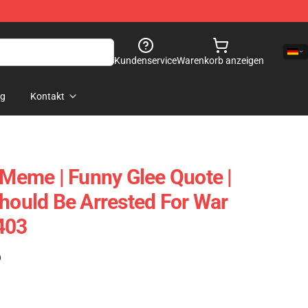
Kundenservice
Warenkorb anzeigen
og
Kontakt
 Meme | Funny Glee Quote |
Should Be Arrested For War
403
)