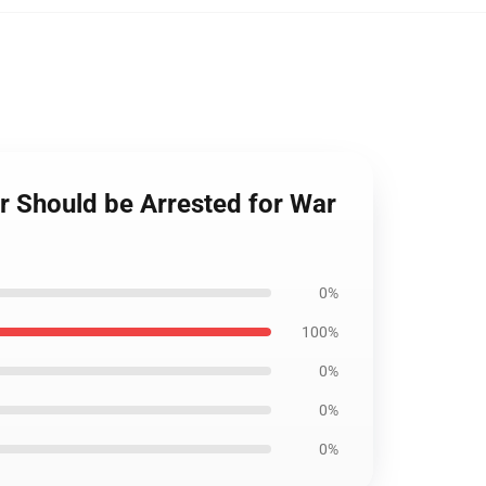
er Should be Arrested for War
0%
100%
0%
0%
0%