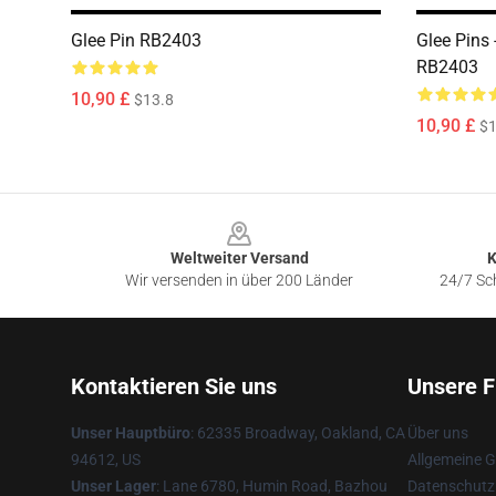
Glee Pin RB2403
Glee Pins 
RB2403
10,90 £
$13.8
10,90 £
$1
Footer
Weltweiter Versand
K
Wir versenden in über 200 Länder
24/7 Sch
Kontaktieren Sie uns
Unsere F
Unser Hauptbüro
: 62335 Broadway, Oakland, CA
Über uns
94612, US
Allgemeine 
Unser Lager
: Lane 6780, Humin Road, Bazhou
Datenschutzr