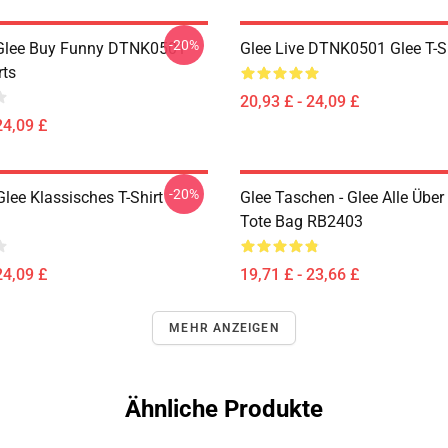
-20%
 Glee Buy Funny DTNK0501
Glee Live DTNK0501 Glee T-S
rts
20,93 £ - 24,09 £
24,09 £
-20%
lee Klassisches T-Shirt
Glee Taschen - Glee Alle Über
Tote Bag RB2403
24,09 £
19,71 £ - 23,66 £
MEHR ANZEIGEN
Ähnliche Produkte