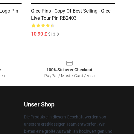
 Logo Pin
Glee Pins - Copy Of Best Selling - Glee
Live Tour Pin RB2403
10,90 £
$13.8
e
100% Sicherer Checkout
ten
PayPal / MasterCard / Visa
Unser Shop
Die Produkte in diesem Geschäft werden von
unserem erstklassigen Team entworfen. Wir
bieten eine große Auswahl an hochwertigen und