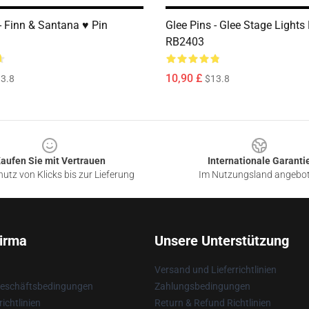
- Finn & Santana ♥ Pin
Glee Pins - Glee Stage Lights
RB2403
10,90 £
3.8
$13.8
aufen Sie mit Vertrauen
Internationale Garanti
utz von Klicks bis zur Lieferung
Im Nutzungsland angebo
irma
Unsere Unterstützung
Versand und Lieferrichtlinien
Geschäftsbedingungen
Zahlungsbedingungen
ichtlinien
Return & Refund Richtlinien