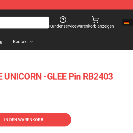
Kundenservice
Warenkorb anzeigen
og
Kontakt
TE UNICORN -GLEE Pin RB2403
)
IN DEN WARENKORB