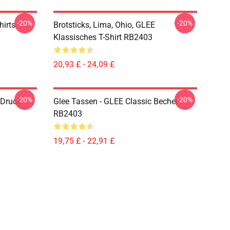
-20%
-20%
hirts
Brotsticks, Lima, Ohio, GLEE
Klassisches T-Shirt RB2403
20,93 £ - 24,09 £
-20%
-20%
 Druck
Glee Tassen - GLEE Classic Becher
RB2403
19,75 £ - 22,91 £