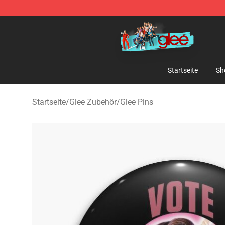
Glee Store - Official Glee Merchandise Shop
Startseite
Sh
Startseite
/
Glee Zubehör
/
Glee Pins