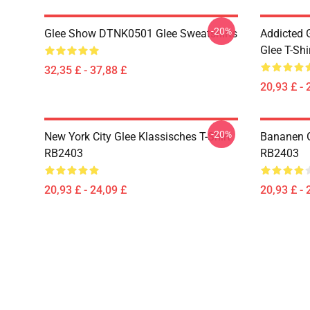
-20%
Glee Show DTNK0501 Glee Sweatshirts
Addicted
Glee T-Shi
32,35 £ - 37,88 £
20,93 £ - 
-20%
New York City Glee Klassisches T-Shirt
Bananen G
RB2403
RB2403
20,93 £ - 24,09 £
20,93 £ - 