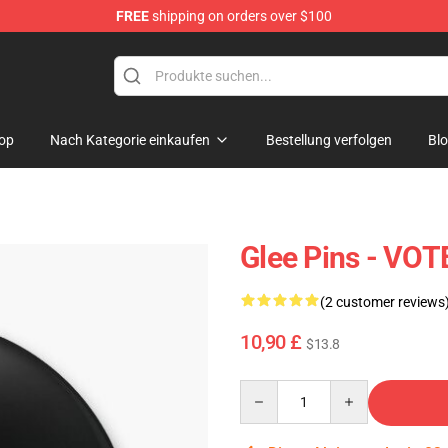
FREE
shipping on orders over $100
op
Nach Kategorie einkaufen
Bestellung verfolgen
Bl
Glee Pins - VO
(2 customer reviews
10,90 £
$13.8
Quantity