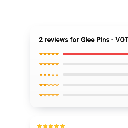
2 reviews for Glee Pins - 
★★★★★
★★★★☆
★★★☆☆
★★☆☆☆
★☆☆☆☆