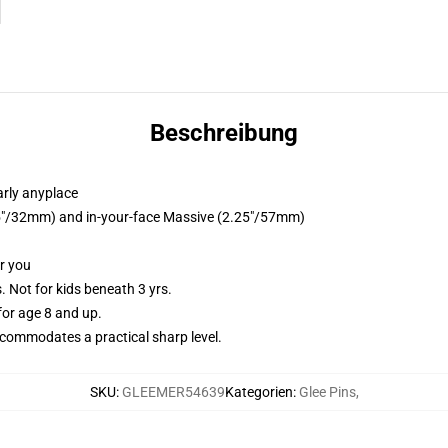
Beschreibung
arly anyplace
1.25"/32mm) and in-your-face Massive (2.25"/57mm)
or you
Not for kids beneath 3 yrs.
or age 8 and up.
commodates a practical sharp level.
SKU
:
GLEEMER54639
Kategorien
:
Glee Pins
,