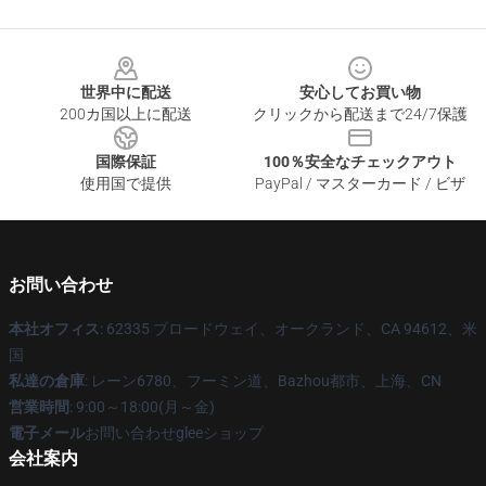
Footer
世界中に配送
安心してお買い物
200カ国以上に配送
クリックから配送まで24/7保護
国際保証
100％安全なチェックアウト
使用国で提供
PayPal / マスターカード / ビザ
お問い合わせ
本社オフィス
: 62335 ブロードウェイ、オークランド、CA 94612、米
国
私達の倉庫
: レーン6780、フーミン道、Bazhou都市、上海、CN
営業時間
: 9:00～18:00(月～金)
電子メール
お問い合わせgleeショップ
会社案内