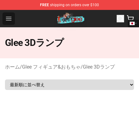
FREE
shipping on orders over $100
Glee Store - Official Glee Merchandise Shop
Open menu
Glee 3Dランプ
ホーム
/
Glee フィギュア&おもちゃ
/
Glee 3Dランプ