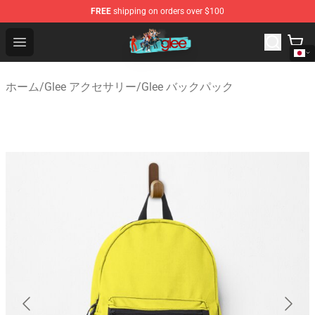
FREE
shipping on orders over $100
Glee Store - Official Glee Merchandise Shop
Open menu
ホーム
/
Glee アクセサリー
/
Glee バックパック