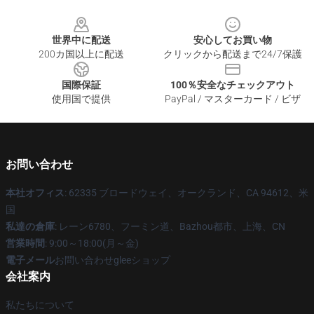
Footer
世界中に配送
安心してお買い物
200カ国以上に配送
クリックから配送まで24/7保護
国際保証
100％安全なチェックアウト
使用国で提供
PayPal / マスターカード / ビザ
お問い合わせ
本社オフィス
: 62335 ブロードウェイ、オークランド、CA 94612、米
国
私達の倉庫
: レーン6780、フーミン道、Bazhou都市、上海、CN
営業時間
: 9:00～18:00(月～金)
電子メール
お問い合わせgleeショップ
会社案内
私たちについて