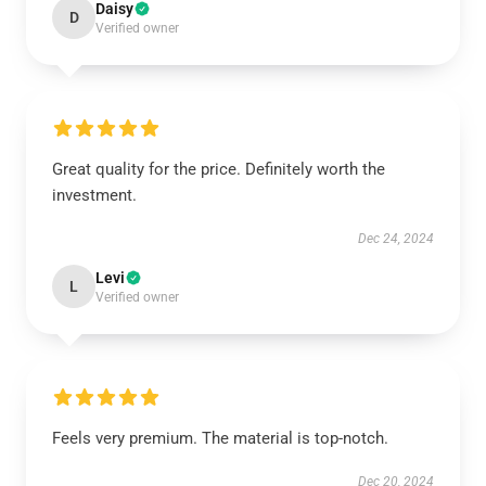
Daisy
D
Verified owner
Great quality for the price. Definitely worth the
investment.
Dec 24, 2024
Levi
L
Verified owner
Feels very premium. The material is top-notch.
Dec 20, 2024