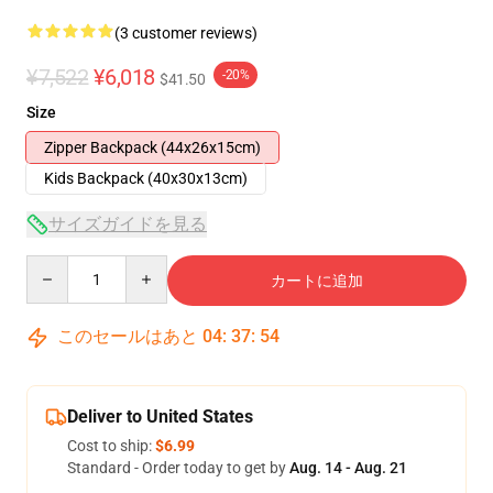
(3 customer reviews)
¥7,522
¥6,018
-20%
$41.50
Size
Zipper Backpack (44x26x15cm)
Kids Backpack (40x30x13cm)
サイズガイドを見る
Quantity
カートに追加
このセールはあと
04
:
37
:
54
Deliver to United States
Cost to ship:
$6.99
Standard - Order today to get by
Aug. 14 - Aug. 21