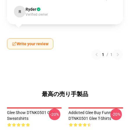
Ryder
R
Verified owner
Write your review
1
/
1
最高の売り手製品
Glee Show DTNK0501 Glee
Addicted Glee Buy Funny
-20%
-20%
Sweatshirts
DTNK0501 Glee T-Shirts