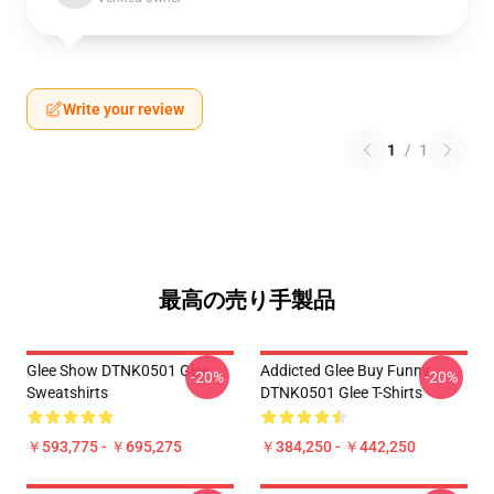
Write your review
1
/
1
最高の売り手製品
Glee Show DTNK0501 Glee
Addicted Glee Buy Funny
-20%
-20%
Sweatshirts
DTNK0501 Glee T-Shirts
￥593,775 - ￥695,275
￥384,250 - ￥442,250