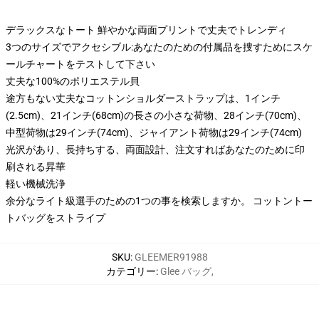
デラックスなトート 鮮やかな両面プリントで丈夫でトレンディ
3つのサイズでアクセシブル:あなたのための付属品を捜すためにスケ
ールチャートをテストして下さい
丈夫な100%のポリエステル貝
途方もない丈夫なコットンショルダーストラップは、1インチ
(2.5cm)、21インチ(68cm)の長さの小さな荷物、28インチ(70cm)、
中型荷物は29インチ(74cm)、ジャイアント荷物は29インチ(74cm)
光沢があり、長持ちする、両面設計、注文すればあなたのために印
刷される昇華
軽い機械洗浄
余分なライト級選手のための1つの事を検索しますか。 コットントー
トバッグをストライプ
SKU
:
GLEEMER91988
カテゴリー
:
Glee バッグ
,