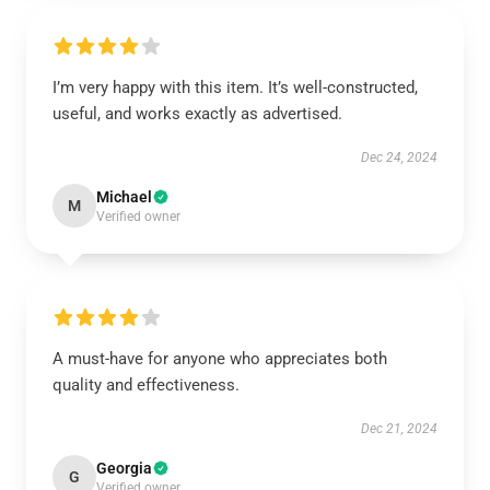
I’m very happy with this item. It’s well-constructed,
useful, and works exactly as advertised.
Dec 24, 2024
Michael
M
Verified owner
A must-have for anyone who appreciates both
quality and effectiveness.
Dec 21, 2024
Georgia
G
Verified owner