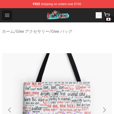
FREE
shipping on orders over $100
Glee Store - Official Glee Merchandise Shop
Open menu
ホーム
/
Glee アクセサリー
/
Glee バッグ