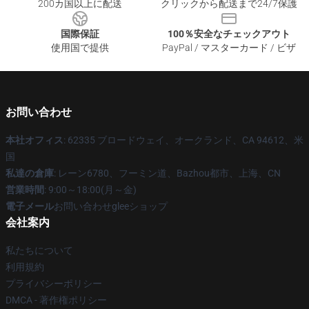
200カ国以上に配送
クリックから配送まで24/7保護
国際保証
100％安全なチェックアウト
使用国で提供
PayPal / マスターカード / ビザ
お問い合わせ
本社オフィス
: 62335 ブロードウェイ、オークランド、CA 94612、米
国
私達の倉庫
: レーン6780、フーミン道、Bazhou都市、上海、CN
営業時間
: 9:00～18:00(月～金)
電子メール
お問い合わせgleeショップ
会社案内
私たちについて
利用規約
プライバシーポリシー
DMCA - 著作権ポリシー