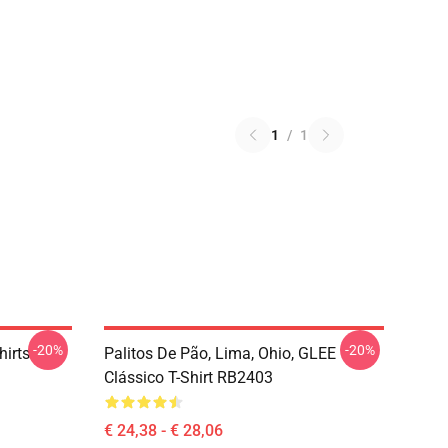
1
/
1
-20%
-20%
hirts
Palitos De Pão, Lima, Ohio, GLEE
Clássico T-Shirt RB2403
€ 24,38 - € 28,06