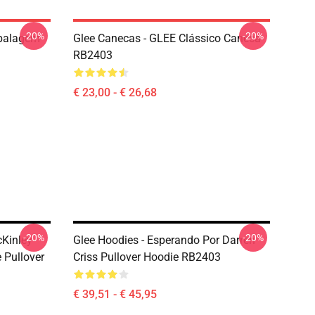
-20%
-20%
mbalagem
Glee Canecas - GLEE Clássico Caneca
RB2403
€ 23,00 - € 26,68
-20%
-20%
cKinley
Glee Hoodies - Esperando Por Darren
 Pullover
Criss Pullover Hoodie RB2403
€ 39,51 - € 45,95