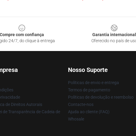
Compre com confiança
Garantia internacional
gido 24/7, do clique à entrega
Oferecido no país de us
mpresa
Nosso Suporte
Políticas de envio e entrega
ndições
Termos de pagamento
privacidade
Políticas de devolução e reembolso
ca de Direitos Autorais
Contacte-nos
i de Transparência de Cadeia de
Ajuda ao cliente (FAQ)
Whosale