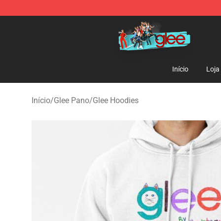
Glee Store - Official Glee Merchandise Shop
Início
Loja
Início
/
Glee Pano
/
Glee Hoodies