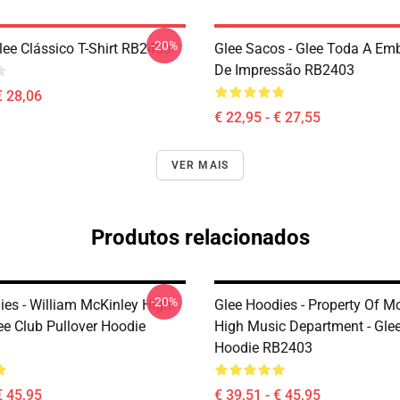
-20%
lee Clássico T-Shirt RB2403
Glee Sacos - Glee Toda A E
De Impressão RB2403
€ 28,06
€ 22,95 - € 27,55
VER MAIS
Produtos relacionados
-20%
ies - William McKinley High
Glee Hoodies - Property Of M
ee Club Pullover Hoodie
High Music Department - Glee
Hoodie RB2403
€ 45,95
€ 39,51 - € 45,95