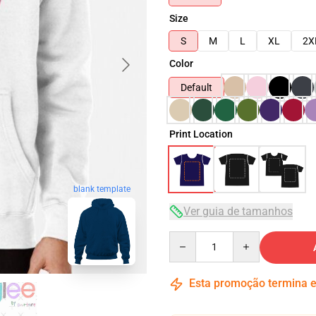
Size
S
M
L
XL
2X
Color
Default
Print Location
blank template
Ver guia de tamanhos
Quantity
Esta promoção termina