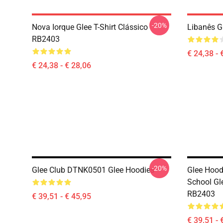
-20%
Nova Iorque Glee T-Shirt Clássico
Libanês G
RB2403
€ 24,38 - 
€ 24,38 - € 28,06
-20%
Glee Club DTNK0501 Glee Hoodies
Glee Hood
School Gl
RB2403
€ 39,51 - € 45,95
€ 39,51 - 