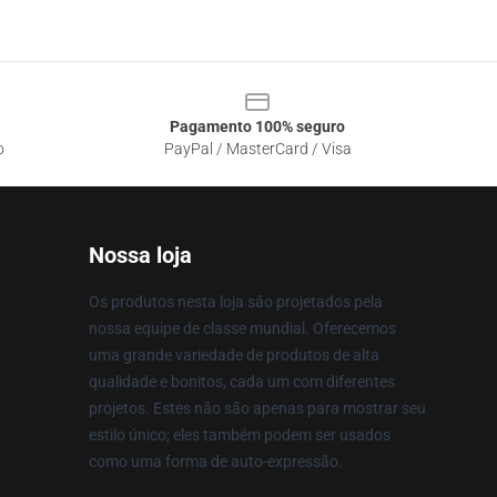
Pagamento 100% seguro
o
PayPal / MasterCard / Visa
Nossa loja
Os produtos nesta loja são projetados pela
nossa equipe de classe mundial. Oferecemos
uma grande variedade de produtos de alta
qualidade e bonitos, cada um com diferentes
projetos. Estes não são apenas para mostrar seu
estilo único; eles também podem ser usados
como uma forma de auto-expressão.