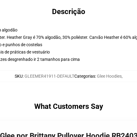
Descrição
m algodão
ter. Heather Gray é 70% algodão, 30% poliéster. Carvão Heather é 60% al
o e punhos de costelas
is de práticas de vestuário
uzes desgrenhado ir 2 tamanhos para cima
SKU
:
GLEEMER41911-DEFAULT
Categorias
:
Glee Hoodies
,
What Customers Say
 Glee por Brittany Pullover Hoodie RB240