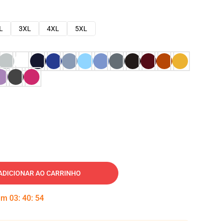
L
3XL
4XL
5XL
ADICIONAR AO CARRINHO
 em
03
:
40
:
53