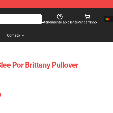
Atendimento ao cliente
Ver carrinho
Contato
lee Por Brittany Pullover
)