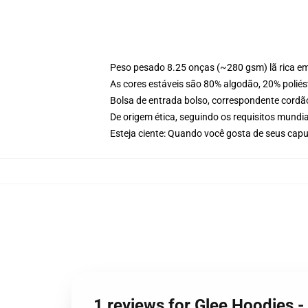
Peso pesado 8.25 onças (~280 gsm) lã rica e
As cores estáveis são 80% algodão, 20% poliés
Bolsa de entrada bolso, correspondente cordã
De origem ética, seguindo os requisitos mundia
Esteja ciente: Quando você gosta de seus cap
1 reviews for Glee Hoodies -