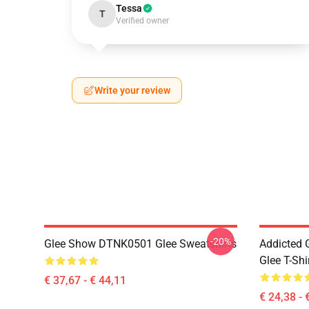
Tessa
T
Verified owner
Write your review
-20%
Glee Show DTNK0501 Glee Sweatshirts
Addicted
Glee T-Shi
€ 37,67 - € 44,11
€ 24,38 - 