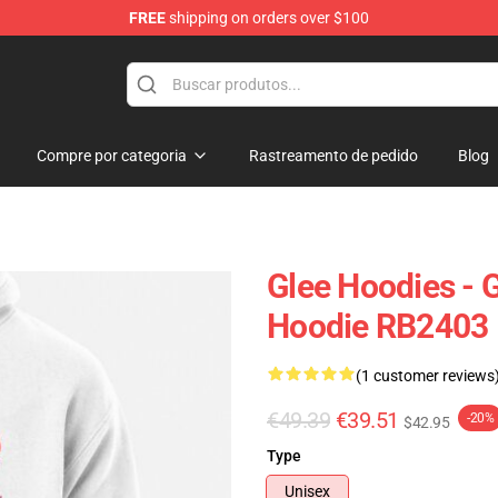
FREE
shipping on orders over $100
Compre por categoria
Rastreamento de pedido
Blog
Glee Hoodies - G
Hoodie RB2403
(1 customer reviews
€49.39
€39.51
-20%
$42.95
Type
Unisex