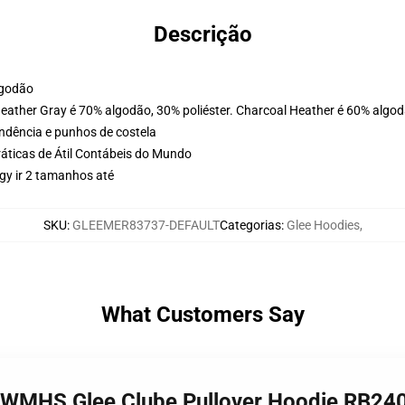
Descrição
lgodão
Heather Gray é 70% algodão, 30% poliéster. Charcoal Heather é 60% algod
ondência e punhos de costela
ráticas de Átil Contábeis do Mundo
ggy ir 2 tamanhos até
SKU
:
GLEEMER83737-DEFAULT
Categorias
:
Glee Hoodies
,
What Customers Say
 - WMHS Glee Clube Pullover Hoodie RB24