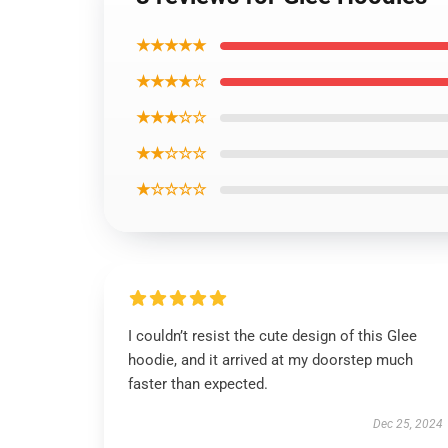
★★★★★
★★★★☆
★★★☆☆
★★☆☆☆
★☆☆☆☆
I couldn’t resist the cute design of this Glee
hoodie, and it arrived at my doorstep much
faster than expected.
Dec 25, 2024