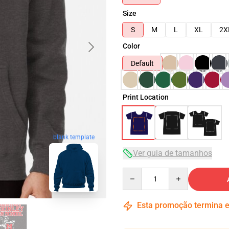
Size
S
M
L
XL
2X
Color
Default
Print Location
blank template
Ver guia de tamanhos
Quantity
Esta promoção termina