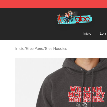
Glee Store - Official Glee Merchandise Shop
Início
Loja
Início
/
Glee Pano
/
Glee Hoodies