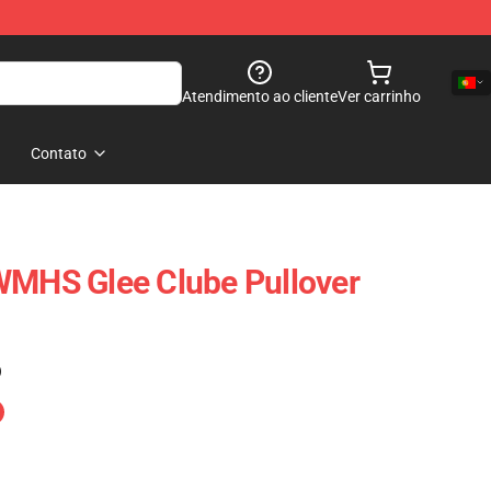
Atendimento ao cliente
Ver carrinho
Contato
WMHS Glee Clube Pullover
)