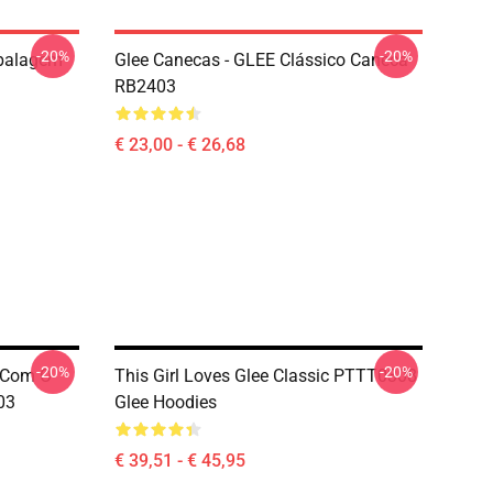
-20%
-20%
mbalagem
Glee Canecas - GLEE Clássico Caneca
RB2403
€ 23,00 - € 26,68
-20%
-20%
o Com O
This Girl Loves Glee Classic PTTT0308
03
Glee Hoodies
€ 39,51 - € 45,95