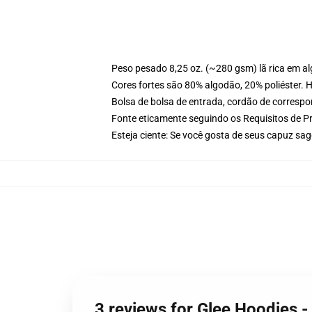
Peso pesado 8,25 oz. (~280 gsm) lã rica em a
Cores fortes são 80% algodão, 20% poliéster. 
Bolsa de bolsa de entrada, cordão de corresp
Fonte eticamente seguindo os Requisitos de P
Esteja ciente: Se você gosta de seus capuz sa
3 reviews for Glee Hoodies