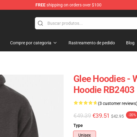
FREE
shipping on orders over $100
Compre por categoria
Rastreamento de pedido
Blog
Glee Hoodies - 
Hoodie RB2403
(3 customer reviews
€49.39
€39.51
-20%
$42.95
Type
Unisex