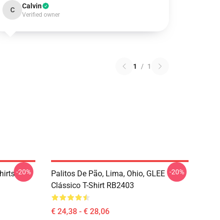
Calvin
C
Verified owner
1
/
1
-20%
-20%
hirts
Palitos De Pão, Lima, Ohio, GLEE
Clássico T-Shirt RB2403
€ 24,38 - € 28,06