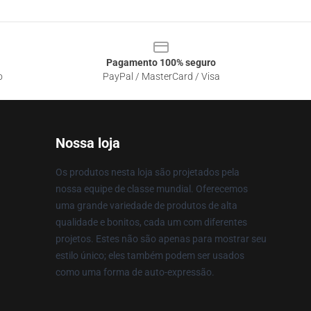
Pagamento 100% seguro
o
PayPal / MasterCard / Visa
Nossa loja
Os produtos nesta loja são projetados pela
nossa equipe de classe mundial. Oferecemos
uma grande variedade de produtos de alta
qualidade e bonitos, cada um com diferentes
projetos. Estes não são apenas para mostrar seu
estilo único; eles também podem ser usados
como uma forma de auto-expressão.