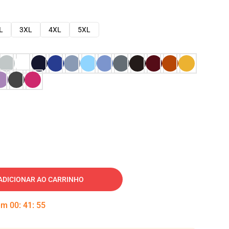
L
3XL
4XL
5XL
ADICIONAR AO CARRINHO
 em
00
:
41
:
54