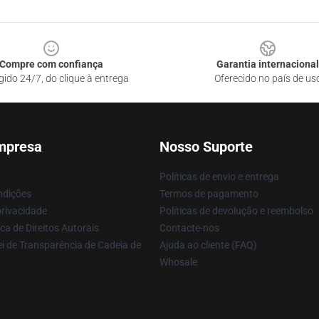
Compre com confiança
Garantia internacional
gido 24/7, do clique à entrega
Oferecido no país de us
mpresa
Nosso Suporte
Políticas de envio e entrega
ndições
Termos de pagamento
privacidade
Políticas de devolução e reembolso
ca de Direitos Autorais
Contacte-nos
i de Transparência de Cadeia de
Ajuda ao cliente (FAQ)
Whosale