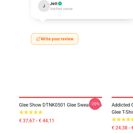
Jett
J
Verified owner
Write your review
-20%
Glee Show DTNK0501 Glee Sweatshirts
Addicted
Glee T-Shi
€ 37,67 - € 44,11
€ 24,38 - 