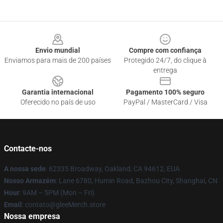
Footer
Envio mundial
Compre com confiança
Enviamos para mais de 200 países
Protegido 24/7, do clique à
entrega
Garantia internacional
Pagamento 100% seguro
Oferecido no país de uso
PayPal / MasterCard / Visa
Contacte-nos
A nossa sede
: 62335 Broadway, Oakland, CA 94612, EUA
Nosso Armazém
: Lane 6780, Humin Road, Bazhou City, Shanghai, CN
Hour
: 9AM – 5PM (Mon – Fri)
Email
: contato@gleeMerch.store
Nossa empresa