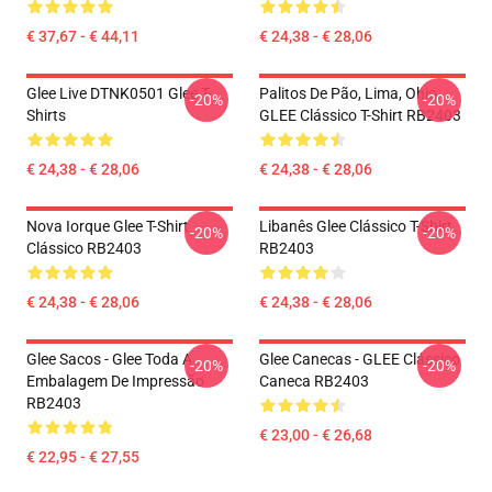
€ 37,67 - € 44,11
€ 24,38 - € 28,06
Glee Live DTNK0501 Glee T-
Palitos De Pão, Lima, Ohio,
-20%
-20%
Shirts
GLEE Clássico T-Shirt RB2403
€ 24,38 - € 28,06
€ 24,38 - € 28,06
Nova Iorque Glee T-Shirt
Libanês Glee Clássico T-Shirt
-20%
-20%
Clássico RB2403
RB2403
€ 24,38 - € 28,06
€ 24,38 - € 28,06
Glee Sacos - Glee Toda A
Glee Canecas - GLEE Clássico
-20%
-20%
Embalagem De Impressão
Caneca RB2403
RB2403
€ 23,00 - € 26,68
€ 22,95 - € 27,55