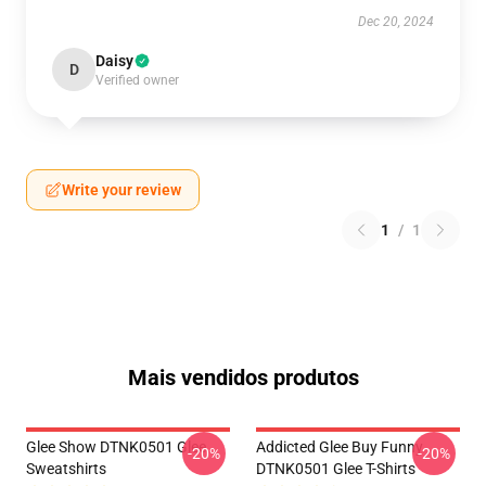
Dec 20, 2024
Daisy
D
Verified owner
Write your review
1
/
1
Mais vendidos produtos
Glee Show DTNK0501 Glee
Addicted Glee Buy Funny
-20%
-20%
Sweatshirts
DTNK0501 Glee T-Shirts