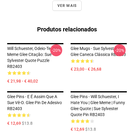
VER MAIS
Produtos relacionados
Will Schuester, Odeio-Te. Glee
Glee Mugs - Sue Sylvester De
-20%
-20%
Meme Glee Citação: Sue
Glee Caneca Clássica RB2403
Sylvester Quote Puzzle
RB2403
€ 23,00 - € 26,68
€ 21,98 - € 40,02
Glee Pins - E É Assim Que A
Glee Pins - Will Schuester, I
Sue Vê-O. Glee Pin De Adesivo
Hate You | Glee Meme | Funny
RB2403
Glee Quote | Sue Sylvester
Quote Pin RB2403
€ 12,69
$13.8
€ 12,69
$13.8