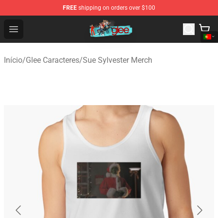
FREE
shipping on orders over $100
Glee Store - Official Glee Merchandise Shop
Open menu
Início
/
Glee Caracteres
/
Sue Sylvester Merch