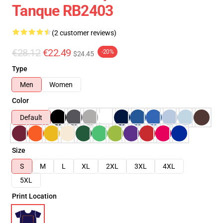
Tanque RB2403
(2 customer reviews)
€28.12
€22.49
-20%
$24.45
Type
Men
Women
Color
Default
Size
S
M
L
XL
2XL
3XL
4XL
5XL
Print Location