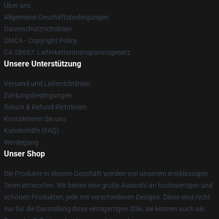
Über uns
Allgemeine Geschäftsbedingungen
Datenschutzrichtlinien
DMCA - Copyright Policy
CA SB657: Lieferkettentransparenzgesetz
Unsere Unterstützung
Versand und Lieferrichtlinien
Zahlungsbedingungen
Return & Refund Richtlinien
Kontaktieren Sie uns
Kundenhilfe (FAQ)
Werdegang
Unser Shop
Die Produkte in diesem Geschäft werden von unserem erstklassigen
Team entworfen. Wir bieten eine große Auswahl an hochwertigen und
schönen Produkten, jede mit verschiedenen Designs. Diese sind nicht
nur für die Darstellung Ihres einzigartigen Stils, sie können auch als