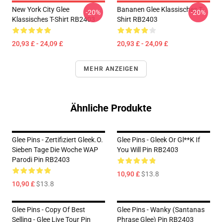
New York City Glee
Bananen Glee Klassisches T-
-20%
-20%
Klassisches T-Shirt RB2403
Shirt RB2403
20,93 £ - 24,09 £
20,93 £ - 24,09 £
MEHR ANZEIGEN
Ähnliche Produkte
Glee Pins - Zertifiziert Gleek.o.
Glee Pins - Gleek Or Gl**k If
Sieben Tage Die Woche WAP
You Will Pin RB2403
Parodi Pin RB2403
10,90 £
$13.8
10,90 £
$13.8
Glee Pins - Copy Of Best
Glee Pins - Wanky (Santanas
Selling - Glee Live Tour Pin
Phrase Glee) Pin RB2403