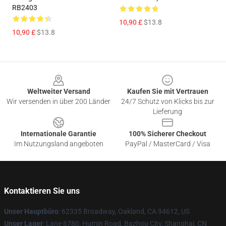
RB2403
10,90 £
$13.8
10,90 £
$13.8
Footer
Weltweiter Versand
Kaufen Sie mit Vertrauen
Wir versenden in über 200 Länder
24/7 Schutz von Klicks bis zur
Lieferung
Internationale Garantie
100% Sicherer Checkout
Im Nutzungsland angeboten
PayPal / MasterCard / Visa
Kontaktieren Sie uns
Unser Hauptbüro
: 62335 Broadway, Oakland, CA 94612, US
Unser Lager
: Lane 6780, Humin Road, Bazhou City, Shanghai, CN