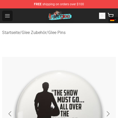
FREE
shipping on orders over $100
Glee Store - Official Glee Merchandise Shop
Open menu
Startseite
/
Glee Zubehör
/
Glee Pins