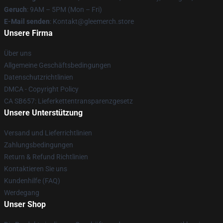
Geruch
: 9AM – 5PM (Mon – Fri)
E-Mail senden
: Kontakt@gleemerch.store
Unsere Firma
Über uns
Allgemeine Geschäftsbedingungen
Datenschutzrichtlinien
DMCA - Copyright Policy
CA SB657: Lieferkettentransparenzgesetz
Unsere Unterstützung
Versand und Lieferrichtlinien
Zahlungsbedingungen
Return & Refund Richtlinien
Kontaktieren Sie uns
Kundenhilfe (FAQ)
Werdegang
Unser Shop