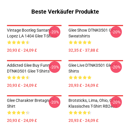
Beste Verkäufer Produkte
Vintage Bootleg Santana
Glee Show DTNK0501 Glee
-20%
-20%
Lopez LA 1404 Glee T-Shirts
Sweatshirts
20,93 £ - 24,09 £
32,35 £ - 37,88 £
Addicted Glee Buy Funny
Glee Live DTNK0501 Glee T-
-20%
-20%
DTNK0501 Glee T-Shirts
Shirts
20,93 £ - 24,09 £
20,93 £ - 24,09 £
Glee Charakter Bretagne T-
Brotsticks, Lima, Ohio, GLEE
-20%
-20%
Shirt
Klassisches T-Shirt RB2403
20,93 £ - 24,09 £
20,93 £ - 24,09 £