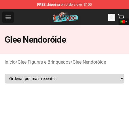
FREE
shipping on orders over $100
Glee Store - Official Glee Merchandise Shop
Open menu
Glee Nendoróide
Início
/
Glee Figuras e Brinquedos
/
Glee Nendoróide